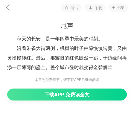
书架
听书
下载
尾声
秋天的长安，是一年四季中最美的时刻。
沿着朱雀大街两侧，枫树的叶子由绿慢慢转黄，又由
黄慢慢转红。最后，那耀眼的红色陡然一跳，于边缘间再
添一层薄薄的鎏金。整个城市登时就变得金碧辉煌，就像
被罩在云霞里般，如梦似幻。
本章为付费章节，请下载APP后继续阅读
曾经被战火熏黑的墙壁，被重新粉刷得干干净净。曾
下载APP 免费读全文
经被人血染红的街道，也被洗得不留任何痕迹。那些被乱