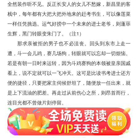
全然装作听不见。反正长安人的女儿不愁嫁，新昌里的客
栈中，每年都有大把大把外地来的赶考书生，可以像莲菜
一样任凭挑选。运气好捞中一个未来的进士老爷，则蓬荜
生辉，黑门转眼变朱门了。（注1）
那求亲被拒的男子也不必沮丧。回头到东市上走一
遭，斗一会儿鸡，赛几场狗，转眼就可以忘却一切烦恼。
若是有朝一日时来运转，因为斗鸡赛狗的本领被皇亲国戚
看上，说不定就可以一飞冲天。这可是比读书考进士还方
便的捷径，只要把家主伺候舒坦了，随便放一任出来，就
是上下流油的肥差。再走过从前伤心之所，则昂首而行，
连目光都不曾做片刻停留。