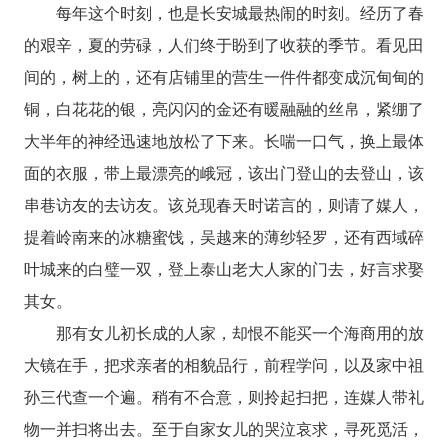
每年这个时刻，也是长安城最热闹的时刻。经历了春
的艰辛，夏的劳碌，人们终于盼到了收获的季节。看见田
间的，树上的，还有店铺里的营生一件件都变成沉甸甸的
铜，白花花的银，亮闪闪的金还有暖融融的丝帛，紧绷了
大半年的神经迅速地放松了下来。长喘一口气，换上最体
面的衣服，带上最漂亮的峨冠，该出门登山的去登山，该
串巷访友的去访友。该兑现春天时诺言的，则请了媒人，
提着岭南来的冰糖蜜饯，吴越来的薄纱轻罗，还有西域碎
叶城来的白璧一双，登上泰山老大人家的门去，好言求娶
其女。
那有女儿初长成的人家，却恨不能买一个海商用的放
大镜在手，把求亲者的相貌品行，前程学问，以及家中祖
孙三代查一个遍。稍有不合意，则拎起扫把，连媒人带礼
物一并扫将出去。至于自家女儿的哭泣哀求，寻死觅活，