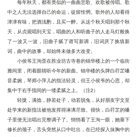
每年秋天，都有类似的一曲曲悲歌、欢歌被传唱。歌
中之人无法选择自己的命运，徒留怅惘。歌外的人却看得
津津有味，把酒浅酌，且买一醉。从这个秋天唱到那个秋
天，从贞观唱到天宝，唱曲的人和听曲子的人走马灯般换
了一波又一波，旧曲子腻了谱写新调，旧词厌了换填新
词，曲中的故事，却始终未做多大改变。
小侯爷王洵歪在胜业坊古寺巷的锦华楼上的一个临街
雅间里，闭着眼睛听今年的新曲。锦华楼的头牌白荇芷嗓
音柔婉，琴师小萍儿的指法轻灵，但王小侯爷的心思，却
集中于右手指间的一缕柔腻之上。（注2）
轻拢，满捻，静若处子，动若脱兔，从好朋友宇文至
处学来的新指法被他发挥得淋漓尽致。很快，白荇芷的嗓
子里便无法唱出完整调子了。悄悄看了王洵一眼，她垂下
修长的颈子，舌头突然从口中吐出，在已经探入抹胸中的