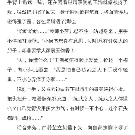
手背上迅速一舔。还在闭着眼睛享受的王洵就像被烫了
般，猛然把手缩了回去。身子瞬间挺得笔直，将面前矮几
碰得歪了歪，各色果脯洒了满地。
“哈哈哈哈……”琴师小萍儿忍不住，站起身来，用手
不停捶打墙壁。“小侯爷您真有意思，明明只有针尖大的
胆子，却非要学人家窃玉偷香！”
“去，你懂什么！”王洵被笑得脸上发烫，捡起一个梅
子，向小萍儿砸去。“我是怕自己练武之人下手没个轻
重，不小心弄痛了你家……”
说到一半，又被旁边白荇芷眼睛里的微笑逼得心虚。
把头扭开，梗着脖颈补充道，“练武之人，练武之人你懂
么？自己觉得没用多大力气，有时候一不小心，连个石头
都能捏成粉……”
话音未落，白荇芷立刻垂下头，向自家抹胸下瞅了