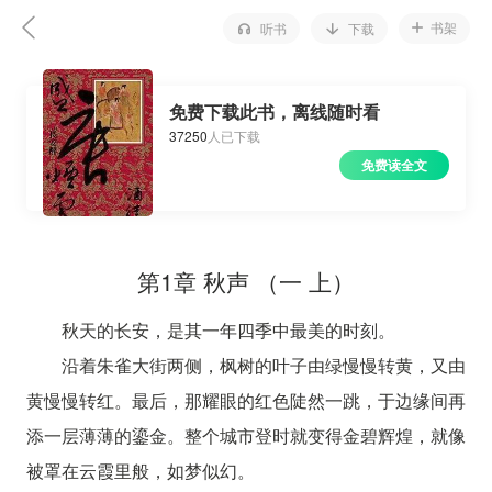
书架
听书
下载
免费下载此书，离线随时看
37250
人已下载
免费读全文
第1章 秋声 （一 上）
秋天的长安，是其一年四季中最美的时刻。
沿着朱雀大街两侧，枫树的叶子由绿慢慢转黄，又由
黄慢慢转红。最后，那耀眼的红色陡然一跳，于边缘间再
添一层薄薄的鎏金。整个城市登时就变得金碧辉煌，就像
被罩在云霞里般，如梦似幻。