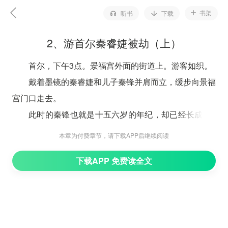
书架
听书
下载
2、游首尔秦睿婕被劫（上）
首尔，下午3点。景福宫外面的街道上。游客如织。
戴着墨镜的秦睿婕和儿子秦锋并肩而立，缓步向景福
宫门口走去。
此时的秦锋也就是十五六岁的年纪，却已经长成了1
米82的大个子，虽然脸庞尚显稚嫩，但眼角眉梢却带着
本章为付费章节，请下载APP后继续阅读
几分刚毅和锋芒。往秦睿婕身边一站，就如同一个强悍的
下载APP 免费读全文
保镖一般。
秦睿婕不时看向儿子的目光中总是流露出几分慈爱和
欣赏。