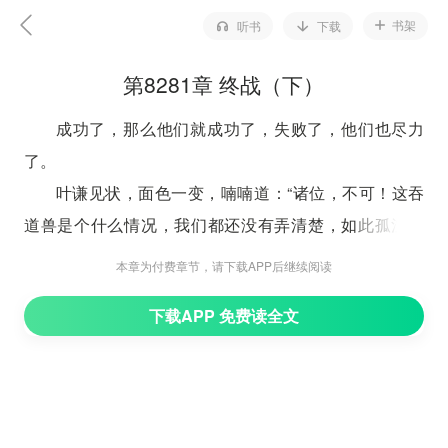
书架
听书
下载
第8281章 终战（下）
成功了，那么他们就成功了，失败了，他们也尽力
了。
叶谦见状，面色一变，喃喃道：“诸位，不可！这吞
道兽是个什么情况，我们都还没有弄清楚，如此孤注一
掷，很有可能会失败。”
本章为付费章节，请下载APP后继续阅读
“前辈，你的力量也斩不掉吞道兽的身躯，如今这似
下载APP 免费读全文
乎是我们看到的唯一的希望。”黄庭老祖开口说道：“既然
陷入了僵局，这是唯一的希望，我们愿意为前辈为先驱，
打破