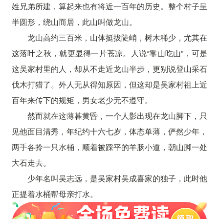
姓兄弟所建，算起来也有将近一百年的历史。整个村子呈
半圆形，绕山而居，此山叫做龙山。
龙山高约三百米，山体挺拔陡峭，树木稀少，尤其在
这落叶之秋，就更显得一片苍凉。人说“靠山吃山”，可是
这吴家村里的人，却从不走近龙山半步，更别说登山采石
伐木打猎了。外人无从得知原因，但这却是吴家村祖上近
百年来传下的规矩，男女老少无不遵守。
然而就在这薄暮黄昏，一个人影出现在龙山脚下，只
见他面目清秀，年纪约十六七岁，体态单薄，俨然少年，
两手各拎一只水桶，顺着被踩平的羊肠小道，朝山脚一处
大石走去。
少年名叫吴志远，是吴家村吴成喜家的独子，此时他
正提着水桶帮母亲打水。