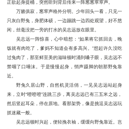
正欲起身提桶，突然听到背后传来一阵窸窸窣窣声。
万籁俱寂，窸窣声格外分明。少年回头一看，只见一
只灰白野兔，身肥体硕，一边蹦跳一边四处观望，好不悠
闲，丝毫没把一旁的打水的吴志远放在眼里。
吴志远一阵惊喜，心中暗想：“如果将它抓回去，晚
饭就有肉吃了，爹妈不知道会有多高兴。”想起许久没吃
过兔肉了，那至鲜至美的滋味顿时涌到嗓子眼，吴志远不
禁咽了口唾沫。于是慢慢起身，悄声蹑脚的朝那野兔靠
近。
野兔久居山野，自然机灵活俏，一见吴志远站起身
来，立时“噔噔噔”连跳三步，离吴志远已有三五米之远，
然后竖起耳朵，停在原地。看那架势，像是挑逗吴志远玩
抓迷藏一般。
吴志远顿时兴起，便轻挽衣袖，缓缓向野兔靠近。岂