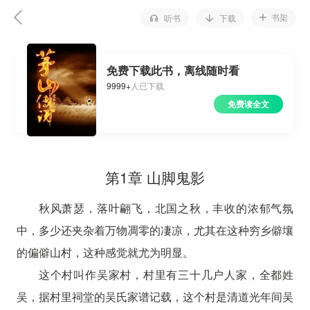
书架
听书
下载
免费下载此书，离线随时看
9999+
人已下载
免费读全文
第1章 山脚鬼影
秋风萧瑟，落叶翩飞，北国之秋，丰收的浓郁气氛
中，多少还夹杂着万物凋零的凄凉，尤其在这种穷乡僻壤
的偏僻山村，这种感觉就尤为明显。
这个村叫作吴家村，村里有三十几户人家，全都姓
吴，据村里祠堂的吴氏家谱记载，这个村是清道光年间吴