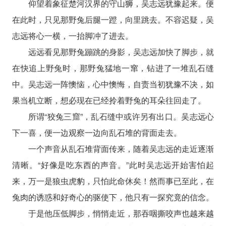
仰望着象征楚河汉界的守山狮，吴志远犹豫起来。便
在此时，只见那野兔后腿一蹬，向里跳去。不容迟疑，吴
志远将心一横，一抬脚冲了进去。
远远看见那野兔蹦跳的身影，吴志远加快了脚步，就
在快追上野兔时，那野兔猛地一窜，钻进了一堆乱石缝
中。吴志远一阵懊恼，心中懊悔，自责当初犹豫不决，如
果当机立断，想必现在已经拎着野兔的耳朵往回走了。
所谓“狡兔三窟”，乱石缝中或许另有出口。吴志远心
下一喜，便一边观察一边向乱石堆的背面走去。
一个声音从乱石堆背面传来，随着吴志远的走近逐渐
清晰。“好像是吃东西的声音。”此时吴志远开始害怕起
来，万一是狼虫虎豹，只怕此命休矣！然而事已至此，在
兔肉的诱惑和好奇心的驱使下，他只有一探究竟的信念。
于是他压低脚步，悄悄走近，那吞咽撕咬声也越来越