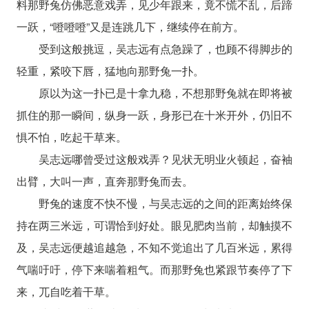
料那野兔仿佛恶意戏弄，见少年跟来，竟不慌不乱，后蹄
一跃，“噔噔噔”又是连跳几下，继续停在前方。
受到这般挑逗，吴志远有点急躁了，也顾不得脚步的
轻重，紧咬下唇，猛地向那野兔一扑。
原以为这一扑已是十拿九稳，不想那野兔就在即将被
抓住的那一瞬间，纵身一跃，身形已在十米开外，仍旧不
惧不怕，吃起干草来。
吴志远哪曾受过这般戏弄？见状无明业火顿起，奋袖
出臂，大叫一声，直奔那野兔而去。
野兔的速度不快不慢，与吴志远的之间的距离始终保
持在两三米远，可谓恰到好处。眼见肥肉当前，却触摸不
及，吴志远便越追越急，不知不觉追出了几百米远，累得
气喘吁吁，停下来喘着粗气。而那野兔也紧跟节奏停了下
来，兀自吃着干草。