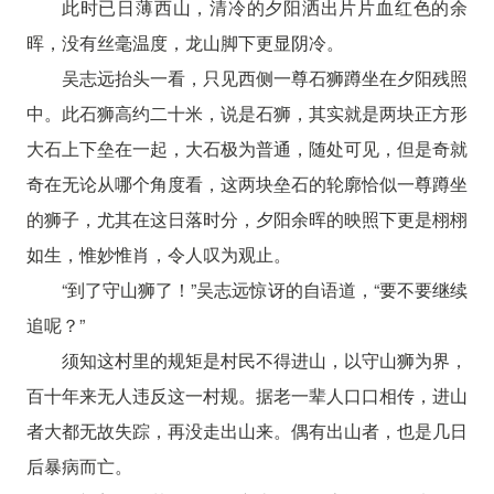
此时已日薄西山，清冷的夕阳洒出片片血红色的余
晖，没有丝毫温度，龙山脚下更显阴冷。
吴志远抬头一看，只见西侧一尊石狮蹲坐在夕阳残照
中。此石狮高约二十米，说是石狮，其实就是两块正方形
大石上下垒在一起，大石极为普通，随处可见，但是奇就
奇在无论从哪个角度看，这两块垒石的轮廓恰似一尊蹲坐
的狮子，尤其在这日落时分，夕阳余晖的映照下更是栩栩
如生，惟妙惟肖，令人叹为观止。
“到了守山狮了！”吴志远惊讶的自语道，“要不要继续
追呢？”
须知这村里的规矩是村民不得进山，以守山狮为界，
百十年来无人违反这一村规。据老一辈人口口相传，进山
者大都无故失踪，再没走出山来。偶有出山者，也是几日
后暴病而亡。