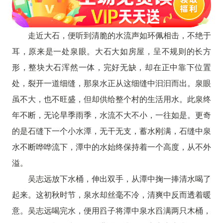
走近大石，便听到清脆的水流声如环佩相击，不绝于
耳，原来是一处泉眼。大石大如房屋，呈不规则的长方
形，整块大石浑然一体，完好无缺，却在正中靠下位置
处，裂开一道细缝，那泉水正从这细缝中汩汩而出。泉眼
虽不大，也不旺盛，但却供给整个村的生活用水。此泉终
年不断，无论旱季雨季，水流不大不小，一往如是。更奇
的是石缝下一个小水潭，无干无支，蓄水刚满，石缝中泉
水不断哗哗流下，潭中的水始终保持着一个高度，从不外
溢。
吴志远放下水桶，伸出双手，从潭中掬一捧清水喝了
起来。这初秋时节，泉水却丝毫不冷，清爽中反而透着暖
意。吴志远喝完水，便用舀子将潭中泉水舀满两只木桶，