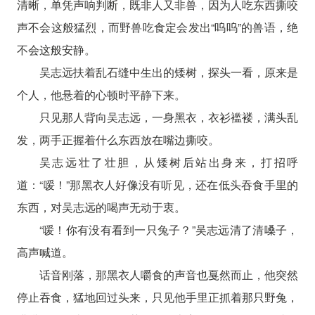
清晰，单凭声响判断，既非人又非兽，因为人吃东西撕咬
声不会这般猛烈，而野兽吃食定会发出“呜呜”的兽语，绝
不会这般安静。
吴志远扶着乱石缝中生出的矮树，探头一看，原来是
个人，他悬着的心顿时平静下来。
只见那人背向吴志远，一身黑衣，衣衫褴褛，满头乱
发，两手正握着什么东西放在嘴边撕咬。
吴志远壮了壮胆，从矮树后站出身来，打招呼
道：“嗳！”那黑衣人好像没有听见，还在低头吞食手里的
东西，对吴志远的喝声无动于衷。
“嗳！你有没有看到一只兔子？”吴志远清了清嗓子，
高声喊道。
话音刚落，那黑衣人嚼食的声音也戛然而止，他突然
停止吞食，猛地回过头来，只见他手里正抓着那只野兔，