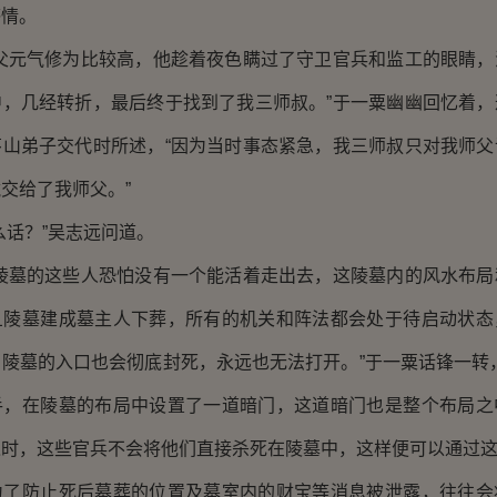
感情。
元气修为比较高，他趁着夜色瞒过了守卫官兵和监工的眼睛，
中，几经转折，最后终于找到了我三师叔。”于一粟幽幽回忆着，
茅山弟子交代时所述，“因为当时事态紧急，我三师叔只对我师父
交给了我师父。”
话？”吴志远问道。
墓的这些人恐怕没有一个能活着走出去，这陵墓内的风水布局
旦陵墓建成墓主人下葬，所有的机关和阵法都会处于待启动状态
陵墓的入口也会彻底封死，永远也无法打开。”于一粟话锋一转
手，在陵墓的布局中设置了一道暗门，这道暗门也是整个布局之
时，这些官兵不会将他们直接杀死在陵墓中，这样便可以通过这
防止死后墓葬的位置及墓室内的财宝等消息被泄露，往往会