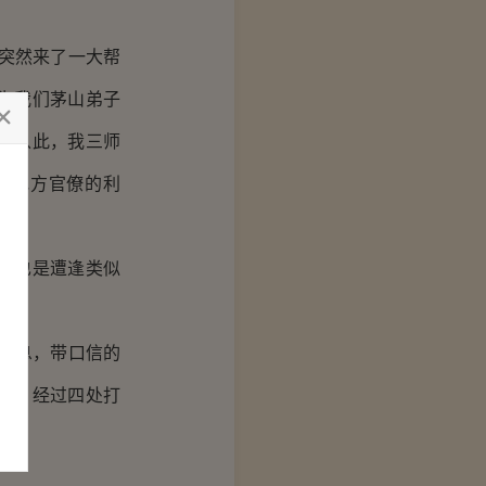
突然来了一大帮
为我们茅山弟子
。从此，我三师
了地方官僚的利
年也是遭逢类似
消息，带口信的
京，经过四处打