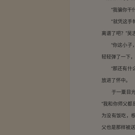
“我骗你干什
“就凭这手帕
离谱了吧？”吴
“你这小子，
轻轻弹了一下
“那还有什么
放进了怀中。
于一粟目光看
“我和你师父
为没有饭吃，
父也是那样被送