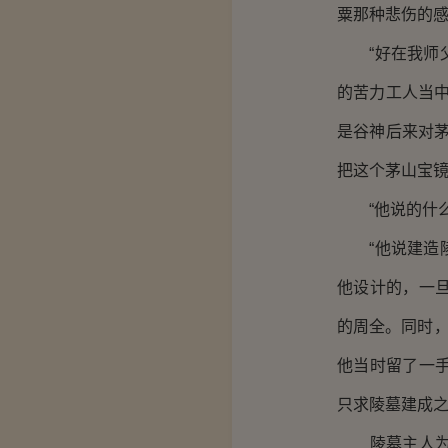
粟那种悲伤的
“好在我师父
的苦力工人当
是谷神后来对
把这个茅山宝镜
“他说的什么
“他说建造陵
他设计的，一
的周全。同时，
他当时留了一
只求陵墓建成之
陵墓主人为了