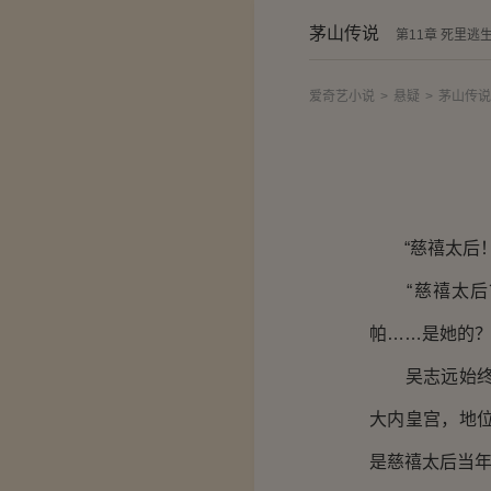
茅山传说
第11章 死里逃
爱奇艺小说
>
悬疑
>
茅山传说
“慈禧太后！
“慈禧太后？
帕……是她的？
吴志远始终觉
大内皇宫，地
是慈禧太后当