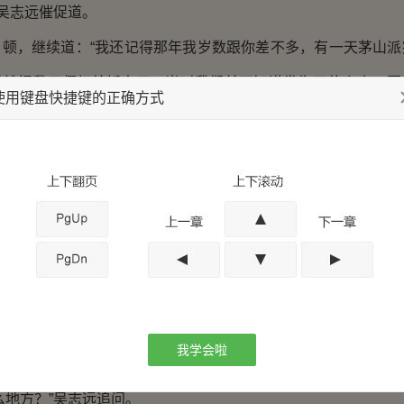
吴志远催促道。
，继续道：“我还记得那年我岁数跟你差不多，有一天茅山派
说就把我三师叔给抓走了。当时我们并不知道发生了什么事，因
使用键盘快捷键的正确方式
，但做的都是降鬼驱邪的善举，从来不参与活人之间的是非恩怨
，本来我们都以为他凶多吉少，必定是在外出行善之时，触动
加害。”
里，吴志远联想起了张大帅府中养小鬼的事，如果三师公当
可能因此而惹祸上身。
气，继续回忆道：“没想到一年之后，突然传来了我三师叔的
抓到了北京城菩陀峪，我师父一听到这个消息，连夜启程赶往北
我学会啦
陀峪这个地方。”
地方？”吴志远追问。