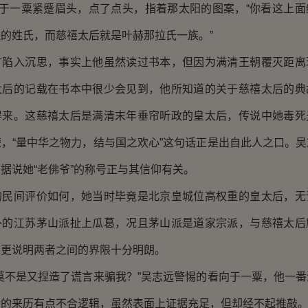
于一粟紧蹙眉头，点了点头，指着那太阳的图案，“你看这上面
的姓氏，而慈禧太后就是叶赫那拉氏一族。”
入沉思，事实上他虽然读过书本，但因为满清王朝覆灭距离
太后的记载在书本中很少会见到，他所知道的关于慈禧太后的典
得来。这慈禧太后是满清末年垂帘听政的皇太后，传说中她毒死
，“量中华之物力，结与国之欢心”这句话正是出自此人之口。
据说她“老佛爷”的称号正与其信仰有关。
间评价如何，她当时毕竟是北京皇城位高权重的皇太后，无
外的江苏茅山派扯上瓜葛，况且茅山派是道家宗派，与慈禧太后
这更说明两者之间的界限十分明朗。
不是又捏造了谎言来骗我？”吴志远警惕的看向于一粟，他一番
帕的来历有点不合逻辑，虽然表面上证据充足，但却经不起推敲