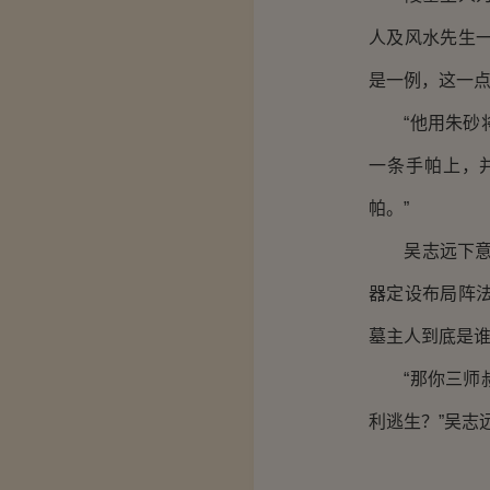
人及风水先生
是一例，这一
“他用朱砂将
一条手帕上，
帕。”
吴志远下意识
器定设布局阵
墓主人到底是谁
“那你三师叔
利逃生？”吴志