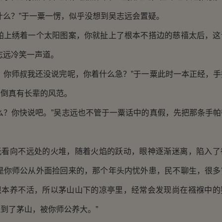
么？”于一粟一愣，似乎没想到吴志远会置疑。
上绣着一个太阳图案，你就扯上了根本不搭边的慈禧太后，这
志远冷笑一声道。
你师叔我还没说完呢，你着什么急？”于一粟此时一本正经，手
，倒真有长辈的风范。
？你快说吧。”吴志远也不管于一粟话中的真假，先把那条手帕
向不远处的火堆，随着火焰的跃动，眼神逐渐迷离，陷入了
都是你师公从外面捡回来的，那个年头内忧外患，民不聊生，很多
根本养不活，所以茅山山下的凉亭里，经常会发现尚在襁褓中的
到了茅山，被你师公养大。”