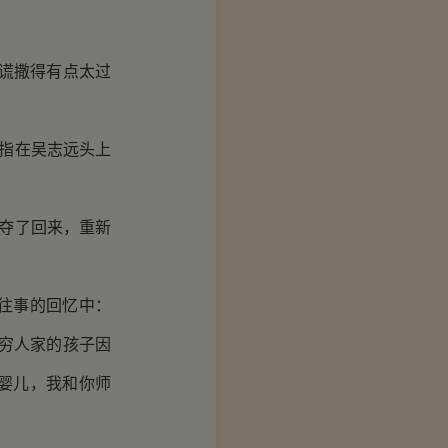
谎撒得有点太过
指在吴志远头上
夺了回来，重新
往事的回忆中：
穷人家的孩子因
婴儿，我和你师