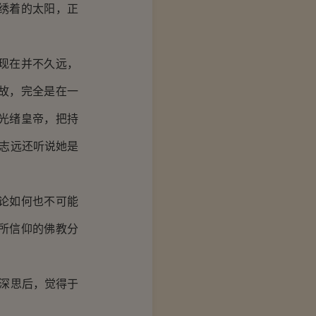
绣着的太阳，正
现在并不久远，
故，完全是在一
光绪皇帝，把持
吴志远还听说她是
论如何也不可能
所信仰的佛教分
深思后，觉得于
。