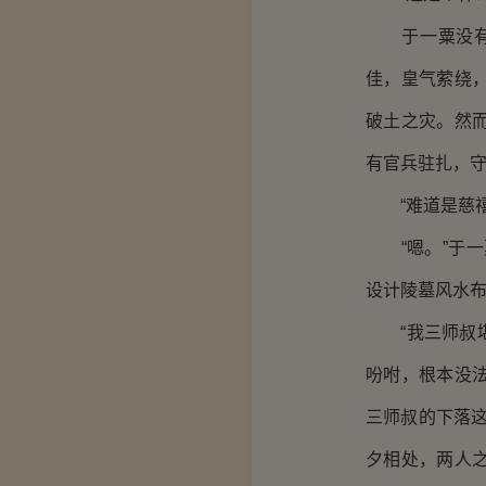
于一粟没有正
佳，皇气萦绕
破土之灾。然
有官兵驻扎，守
“难道是慈禧
“嗯。”于一
设计陵墓风水布
“我三师叔堪
吩咐，根本没
三师叔的下落
夕相处，两人