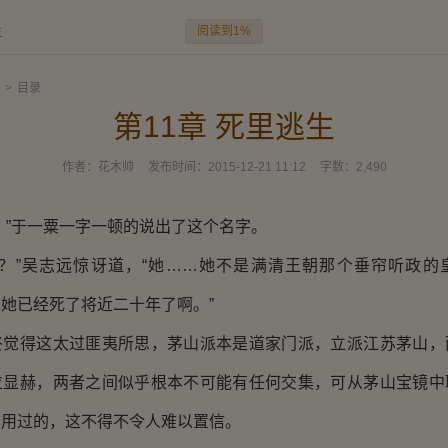
阅读到1%
生
>
目录
第11章 死里逃生
作者：
花木帅
发布时间：
2015-12-21 11:12
字数：
2,490
”于一粟一字一顿的说出了这个名字。
”吴志远惊讶道，“她……她不是满清王朝那个垂帘听政的
她已经死了将近二十年了啊。”
得这太过匪夷所思，茅山派本是道家门派，立派江苏茅山，
位显赫，两者之间似乎根本不可能有任何交集，可从茅山宝镜中
年用过的，这不得不令人难以置信。