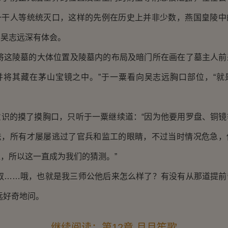
一干人等统统灭口，这样的先例在历史上并非少数，燕国皇陵中
点吴志远深有体会。
这陵墓的大体位置及陵墓内的布局及暗门所在画在了墓主人前
并将其藏在茅山宝镜之中。”于一粟看向吴志远胸口部位，“就
的摸了摸胸口，只听于一粟继续道：“因为他要用罗盘、铜镜
法，所有才屡屡逃过了官兵和监工的眼睛，不过当时情况危急，
，所以这一直成为我们的猜测。”
……哦，也就是我三师公他后来怎么样了？有没有从那道提前
远好奇地问。
继续阅读：第12章 月月笙歌