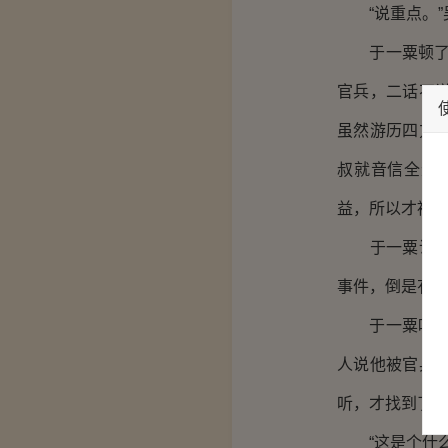
“说重点。”
于一粟顿了顿
官兵，二话不
虽然游历四方
叔就音信全无
益，所以才被人
于一粟说到这
事件，倒是有
于一粟叹了口
人说他被官兵
听，才找到了菩
“这是个什么