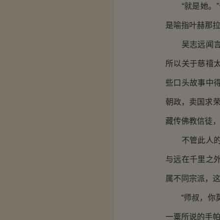
“就是她。”
是喻指叶赫那拉
吴志远闻言陷
所以关于慈禧
些口头故事中
朝政，卖国求荣
藏传佛教信徒，
不管此人的民
与远在千里之
属不同宗派，
“师叔，你莫
一粟所说的手