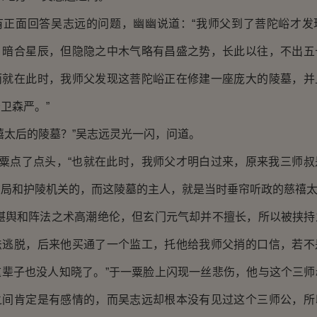
面回答吴志远的问题，幽幽说道：“我师父到了菩陀峪才发
，暗合星辰，但隐隐之中木气略有昌盛之势，长此以往，不出五
而就在此时，我师父发现这菩陀峪正在修建一座庞大的陵墓，并
卫森严。”
太后的陵墓？”吴志远灵光一闪，问道。
粟点了点头，“也就在此时，我师父才明白过来，原来我三师叔
局和护陵机关的，而这陵墓的主人，就是当时垂帘听政的慈禧太
舆和阵法之术高潮绝伦，但玄门元气却并不擅长，所以被挟持
法逃脱，后来他买通了一个监工，托他给我师父捎的口信，若不
这辈子也没人知晓了。”于一粟脸上闪现一丝悲伤，他与这个三师
之间肯定是有感情的，而吴志远却根本没有见过这个三师公，所