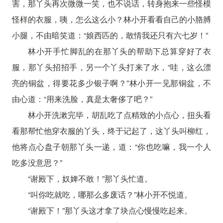
害，那丫头再次微微一笑，也不说话，转身抱来一些怪模
怪样的衣服，咦，怎么这么小？林小开看看自己的小胳膊
小腿，不由暗笑道：“娘西匹的，敢情我还只有六七岁！”
林小开手忙脚乱的在那丫头的帮助下总算穿好了衣
服，那丫头招招手，另一个丫头打来了水，“哇，这么漂
亮的铜盆，得要花多少银子啊？”林小开一见那铜盆，不
由心道：“用来洗脸，真是太奢侈了吧？”
林小开洗漱完毕，胡乱吃了点精致的小点心，扭头看
看那帮忙他穿衣服的丫头，终于记起了，这丫头叫柳红，
他将点心盘子朝那丫头一递，道：“你也吃嘛，我一个人
吃多没意思？”
“谢殿下，奴婢不敢！”那丫头忙道。
“叫你吃就吃，哪那么多废话？”林小开不悦道。
“谢殿下！”那丫头这才拿了块点心慢慢吃起来。