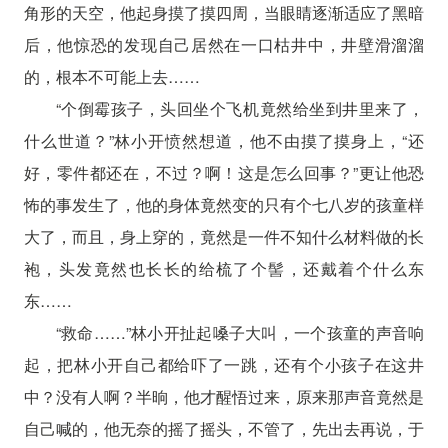
角形的天空，他起身摸了摸四周，当眼睛逐渐适应了黑暗
后，他惊恐的发现自己居然在一口枯井中，井壁滑溜溜
的，根本不可能上去……
“个倒霉孩子，头回坐个飞机竟然给坐到井里来了，
什么世道？”林小开愤然想道，他不由摸了摸身上，“还
好，零件都还在，不过？啊！这是怎么回事？”更让他恐
怖的事发生了，他的身体竟然变的只有个七八岁的孩童样
大了，而且，身上穿的，竟然是一件不知什么材料做的长
袍，头发竟然也长长的给梳了个髻，还戴着个什么东
东……
“救命……”林小开扯起嗓子大叫，一个孩童的声音响
起，把林小开自己都给吓了一跳，还有个小孩子在这井
中？没有人啊？半晌，他才醒悟过来，原来那声音竟然是
自己喊的，他无奈的摇了摇头，不管了，先出去再说，于