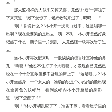
去！”
那太监模样的人似乎又惊又喜，竟然“扑通”一声跪了
下来哭道：“殿下受惊了，老奴救驾来迟了，呜呜……”
“啊！你说什么？”林小开一没明白过来，这是唱哪一
出啊？现在最要紧的是出去！咦，不对，林小开忽然好象
记起了什么，脑子里一片混乱，人竟然腿一软再次昏了过
去。
当林小开再次醒来时，一股淡淡的檀香味直冲他的鼻
孔，“啊嚏！”他忍不住打了个大喷嚏，才发现自己竟然已
经在一个十分宽敞但极不舒服的床上了，“这是哪儿？”林
小开坐起身，一个女人的，准确的说是个小姑娘的脸出现
在金黄色的蚊帐外，看到蚊帐内林小开坐起的身影，
道：“殿下您醒了？”
“啊！”林小开胡乱应了下，准备下床，看看屋子里的