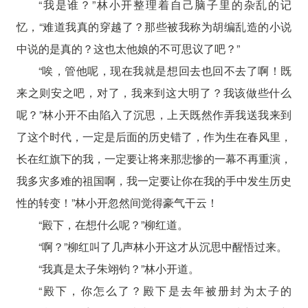
“我是谁？”林小开整理着自己脑子里的杂乱的记
忆，“难道我真的穿越了？那些被我称为胡编乱造的小说
中说的是真的？这也太他娘的不可思议了吧？”
“唉，管他呢，现在我就是想回去也回不去了啊！既
来之则安之吧，对了，我来到这大明了？我该做些什么
呢？”林小开不由陷入了沉思，上天既然作弄我送我来到
了这个时代，一定是后面的历史错了，作为生在春风里，
长在红旗下的我，一定要让将来那悲惨的一幕不再重演，
我多灾多难的祖国啊，我一定要让你在我的手中发生历史
性的转变！”林小开忽然间觉得豪气干云！
“殿下，在想什么呢？”柳红道。
“啊？”柳红叫了几声林小开这才从沉思中醒悟过来。
“我真是太子朱翊钧？”林小开道。
“殿下，你怎么了？殿下是去年被册封为太子的