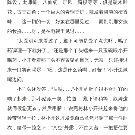
陈设，太师椅、八仙桌、屏风、窗棂等等，俱是硬木雕
花，古香古色；一个巨大的青铜香炉，散发着淡淡的檀香
味……这一切的一切，好象在哪里见过……而刚刚那女孩
的妆扮……对，是在电视里见过……
“太医刚刚来看过了，殿下可能是受了点惊吓，喝了
药调理一下就好了。”还是那个丫头端来一只玉碗喂小开
喝药，小开看着那丫头不容置疑的目光，无奈，只好接过
来一口将药喝尽，“呸，这是什么药啊，好苦！”小开边漱
嘴边问。
小丫头还没答，“咕咕……”小开的肚子很不合时宜的
响了起来，那小姑娘一笑，忙道：“殿下请稍等，奴婢这
就伺候您更衣，然后用膳！”说完将林小开扶起来将他的
腰带轻轻一拉，林小开这才发觉自己竟然只穿了那一件睡
衣，腰带一拉之下，“真空”外露，不由大羞，一把捂住要