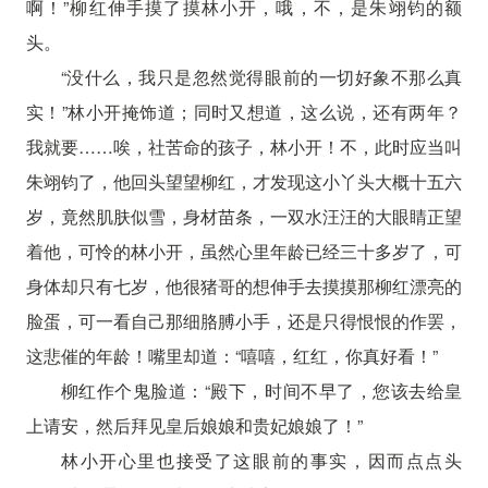
啊！”柳红伸手摸了摸林小开，哦，不，是朱翊钧的额
头。
“没什么，我只是忽然觉得眼前的一切好象不那么真
实！”林小开掩饰道；同时又想道，这么说，还有两年？
我就要……唉，社苦命的孩子，林小开！不，此时应当叫
朱翊钧了，他回头望望柳红，才发现这小丫头大概十五六
岁，竟然肌肤似雪，身材苗条，一双水汪汪的大眼睛正望
着他，可怜的林小开，虽然心里年龄已经三十多岁了，可
身体却只有七岁，他很猪哥的想伸手去摸摸那柳红漂亮的
脸蛋，可一看自己那细胳膊小手，还是只得恨恨的作罢，
这悲催的年龄！嘴里却道：“嘻嘻，红红，你真好看！”
柳红作个鬼脸道：“殿下，时间不早了，您该去给皇
上请安，然后拜见皇后娘娘和贵妃娘娘了！”
林小开心里也接受了这眼前的事实，因而点点头