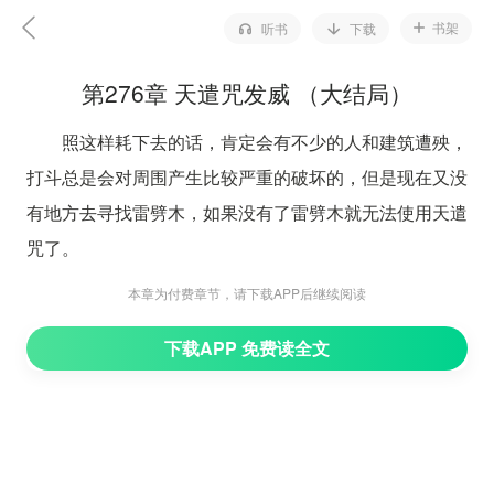
书架
听书
下载
第276章 天遣咒发威 （大结局）
照这样耗下去的话，肯定会有不少的人和建筑遭殃，
打斗总是会对周围产生比较严重的破坏的，但是现在又没
有地方去寻找雷劈木，如果没有了雷劈木就无法使用天遣
咒了。
正在我们对这个事情一筹莫展的时候，我突然又听到
本章为付费章节，请下载APP后继续阅读
一个熟悉的声音：“你把我带到这里来做什么，这里的魔
下载APP 免费读全文
气太重了，还是赶紧走！”
这个声音是雷木的，我朝着声音传来