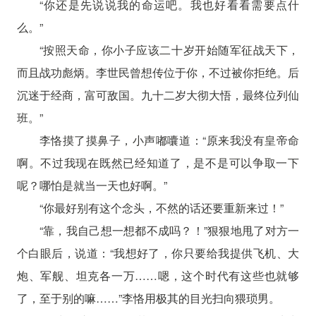
“你还是先说说我的命运吧。我也好看看需要点什
么。”
“按照天命，你小子应该二十岁开始随军征战天下，
而且战功彪炳。李世民曾想传位于你，不过被你拒绝。后
沉迷于经商，富可敌国。九十二岁大彻大悟，最终位列仙
班。”
李恪摸了摸鼻子，小声嘟囔道：“原来我没有皇帝命
啊。不过我现在既然已经知道了，是不是可以争取一下
呢？哪怕是就当一天也好啊。”
“你最好别有这个念头，不然的话还要重新来过！”
“靠，我自己想一想都不成吗？！”狠狠地甩了对方一
个白眼后，说道：“我想好了，你只要给我提供飞机、大
炮、军舰、坦克各一万……嗯，这个时代有这些也就够
了，至于别的嘛……”李恪用极其的目光扫向猥琐男。