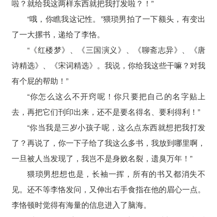
啦？就给我这两样东西就把我打发啦？！”
“哦，你瞧我这记性。”猥琐男拍了一下额头，有变出
了一大摞书，递给了李恪。
“《红楼梦》、《三国演义》、《聊斋志异》、《唐
诗精选》、《宋词精选》。我说，你给我这些干嘛？对我
有个屁的帮助！”
“你怎么这么不开窍呢！你只要把自己的名字贴上
去，再把它们刊印出来，还不是要名得名、要利得利！”
“你当我是三岁小孩子呢，这么点东西就想把我打发
了？再说了，你一下子给了我这么多书，我放到哪里啊，
一旦被人当发现了，我岂不是身败名裂，遗臭万年！”
猥琐男想想也是，长袖一挥，所有的书又都消失不
见。还不等李恪发问，又伸出右手食指在他的眉心一点。
李恪顿时觉得有海量的信息进入了脑海。