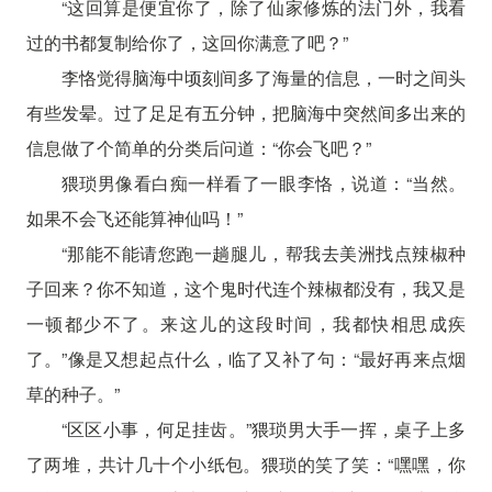
“这回算是便宜你了，除了仙家修炼的法门外，我看
过的书都复制给你了，这回你满意了吧？”
李恪觉得脑海中顷刻间多了海量的信息，一时之间头
有些发晕。过了足足有五分钟，把脑海中突然间多出来的
信息做了个简单的分类后问道：“你会飞吧？”
猥琐男像看白痴一样看了一眼李恪，说道：“当然。
如果不会飞还能算神仙吗！”
“那能不能请您跑一趟腿儿，帮我去美洲找点辣椒种
子回来？你不知道，这个鬼时代连个辣椒都没有，我又是
一顿都少不了。来这儿的这段时间，我都快相思成疾
了。”像是又想起点什么，临了又补了句：“最好再来点烟
草的种子。”
“区区小事，何足挂齿。”猥琐男大手一挥，桌子上多
了两堆，共计几十个小纸包。猥琐的笑了笑：“嘿嘿，你