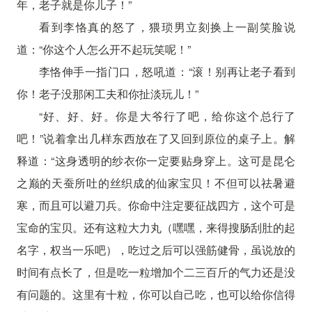
年，老子就是你儿子！”
看到李恪真的怒了，猥琐男立刻换上一副笑脸说
道：“你这个人怎么开不起玩笑呢！”
李恪伸手一指门口，怒吼道：“滚！别再让老子看到
你！老子没那闲工夫和你扯淡玩儿！”
“好、好、好。你是大爷行了吧，给你这个总行了
吧！”说着拿出几样东西放在了又回到原位的桌子上。解
释道：“这身透明的纱衣你一定要贴身穿上。这可是昆仑
之巅的天蚕所吐的丝织成的仙家宝贝！不但可以祛暑避
寒，而且可以避刀兵。你命中注定要征战四方，这个可是
宝命的宝贝。还有这粒大力丸（嘿嘿，来得搜肠刮肚的起
名字，权当一乐吧），吃过之后可以强筋健骨，虽说放的
时间有点长了，但是吃一粒增加个二三百斤的气力还是没
有问题的。这里有十粒，你可以自己吃，也可以给你信得