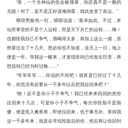
“靠，一个当神仙的也会被撞晕，你还真不是一般的
无能！对了，是不是正好该俺倒霉，就此改变了命运。”
猥琐男脸色一红，嚅嚅说道：“基本如此。不过，本
仙所掌管的不是个人运程，而是天下兴亡的运程……嗨！
也都怪我自己不争气，酒喝得太多，再加上这么一撞，居
然晕过去了十几天。想必你也不知道，这天上一日，地上
便是一年。等我这一醒来，才发现世间已经发生巨变，再
想扭转已经为时过晚……”
“等等等等……你说的不对吧！就算是已经过了十几
年，你也没有必要从一千多年以后把我拉回来吧？”
“唉！还不是你小子不争气！我已经来来回回的把你
拉回来十几次，可是你小子不争气，每次你投胎不是痴
傻，便是投入禽兽类，即使拉回来，也于事无补。害得我
这一千多年来，就是在寻找投胎后的你，然后再让你回到