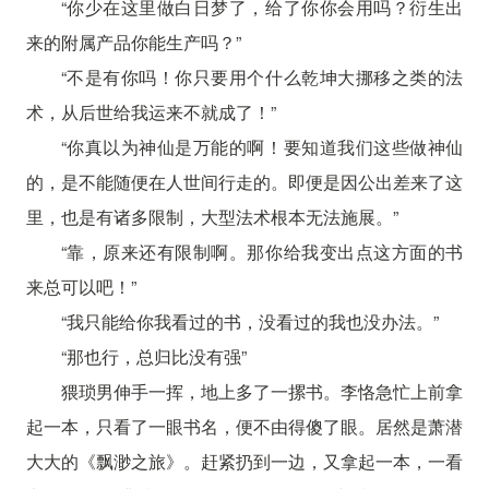
“你少在这里做白日梦了，给了你你会用吗？衍生出
来的附属产品你能生产吗？”
“不是有你吗！你只要用个什么乾坤大挪移之类的法
术，从后世给我运来不就成了！”
“你真以为神仙是万能的啊！要知道我们这些做神仙
的，是不能随便在人世间行走的。即便是因公出差来了这
里，也是有诸多限制，大型法术根本无法施展。”
“靠，原来还有限制啊。那你给我变出点这方面的书
来总可以吧！”
“我只能给你我看过的书，没看过的我也没办法。”
“那也行，总归比没有强”
猥琐男伸手一挥，地上多了一摞书。李恪急忙上前拿
起一本，只看了一眼书名，便不由得傻了眼。居然是萧潜
大大的《飘渺之旅》。赶紧扔到一边，又拿起一本，一看