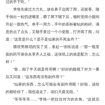
过的手下吃。”
李恪先接过大力丸，放在鼻子边闻了闻，还挺香。随
手倒出一粒扔进嘴里，嚼了两下咽下后，顿时觉得小腹间
升起一股热气。单手一用力，手中的茶杯被钻的粉碎。满
意的点了点头，又顺手拿过一个小瓷瓶，打开闻了闻，问
道：“这里是什么？是不是仙家的不死金丹？”
猥琐男猥琐的笑了笑，拿起一张纸说道：“那一瓶里
面的药可保你永享齐人之福，这张纸上的就是配方，怎么
样！”
“靠，闹了半天就是伟哥啊！”好好的鄙视了对方一番
后又问道：“这东西有没有副作用？”
“仙家的东西，怎么可能会有副作用呢！好啦，该给
的都给你了，我也该走了。咱们天庭见啦。”
“等等等等……”李恪一把拉住对方的衣角。“这就完