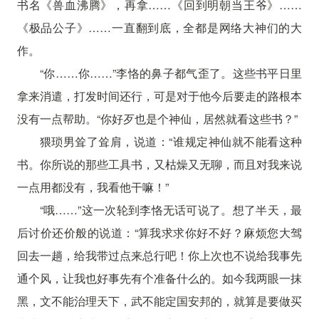
书名《兽血沸腾》，再拿……《回到明朝当王爷》……
《极品公子》……一直翻到底，全都是网络大神们的大
作。
“你……你……”李恪的鼻子都气歪了。这些书平日里
拿来消遣，打发时间还行，可是对于他今后要走的路根本
没有一点帮助。“你好歹也是个神仙，居然就看这些书？”
猥琐男耸了耸肩，说道：“谁规定神仙就不能看这种
书。你所说的那些工具书，又枯燥又无聊，而且对我来说
一点用都没有，我看他干嘛！”
“哦……”这一次轮到李恪无话可说了。想了半天，最
后讨价还价般的说道：“算我求求你好不好？麻烦您大驾
回去一趟，给我带过点来总行吧！你上次也不说给我事先
通个风，让我也好事先有个准备什么的。如今我两眼一抹
黑，文不能治理天下，武不能定国安邦的，就算是要做买