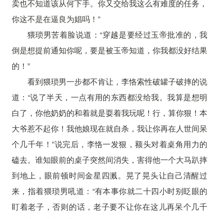
卖也不知道该从何下手。你又交给我这么有难度的任务，
你这不是在逼良为娼吗！”
猥琐男苦着脸说道：“穿越是要经过玉帝批准的，我
倒是想提前通知你呢，要是被玉帝知道，你我都没好结果
的！”
看到猥琐男一步都不肯让，李恪索性破罐子破摔的说
道：“说了半天，一点有用的东西都没给我。我算是想明
白了，你他奶奶的和着就是耍着我玩呢！行，算你狠！本
大爷惹不起你！我他娘现在就自杀，我让你再在人世间呆
个几千年！”说完后，李恪一发狠，额头对着桌角用力的
磕去。谁知眼前的桌子突然间消失，害得他一个大马趴摔
到地上，眼前顿时间金星四溅。晃了晃头让自己清醒过
来，指着猥琐男吼道：“有本事你就二十四小时别眨眼的
盯着老子，否则的话，老子要不让你在这儿再呆个几千