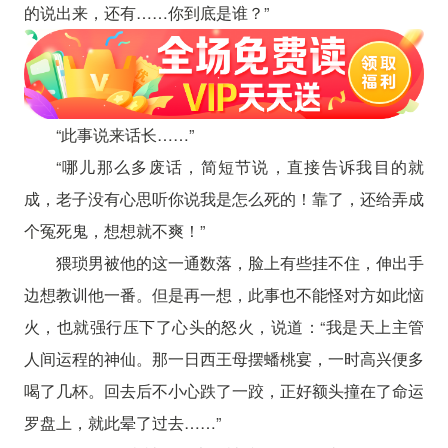
的说出来，还有……你到底是谁？”
“此事说来话长……”
“哪儿那么多废话，简短节说，直接告诉我目的就
成，老子没有心思听你说我是怎么死的！靠了，还给弄成
个冤死鬼，想想就不爽！”
猥琐男被他的这一通数落，脸上有些挂不住，伸出手
边想教训他一番。但是再一想，此事也不能怪对方如此恼
火，也就强行压下了心头的怒火，说道：“我是天上主管
人间运程的神仙。那一日西王母摆蟠桃宴，一时高兴便多
喝了几杯。回去后不小心跌了一跤，正好额头撞在了命运
罗盘上，就此晕了过去……”