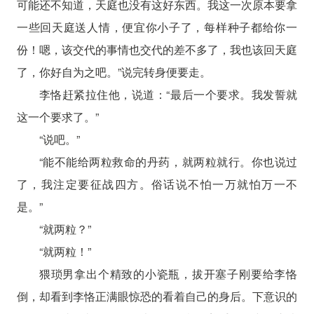
可能还不知道，天庭也没有这好东西。我这一次原本要拿
一些回天庭送人情，便宜你小子了，每样种子都给你一
份！嗯，该交代的事情也交代的差不多了，我也该回天庭
了，你好自为之吧。”说完转身便要走。
李恪赶紧拉住他，说道：“最后一个要求。我发誓就
这一个要求了。”
“说吧。”
“能不能给两粒救命的丹药，就两粒就行。你也说过
了，我注定要征战四方。俗话说不怕一万就怕万一不
是。”
“就两粒？”
“就两粒！”
猥琐男拿出个精致的小瓷瓶，拔开塞子刚要给李恪
倒，却看到李恪正满眼惊恐的看着自己的身后。下意识的