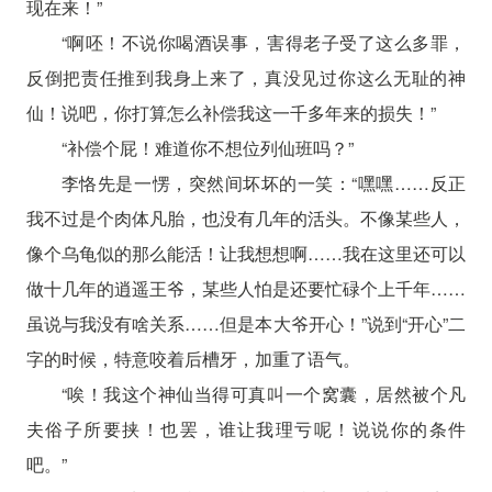
现在来！”
“啊呸！不说你喝酒误事，害得老子受了这么多罪，
反倒把责任推到我身上来了，真没见过你这么无耻的神
仙！说吧，你打算怎么补偿我这一千多年来的损失！”
“补偿个屁！难道你不想位列仙班吗？”
李恪先是一愣，突然间坏坏的一笑：“嘿嘿……反正
我不过是个肉体凡胎，也没有几年的活头。不像某些人，
像个乌龟似的那么能活！让我想想啊……我在这里还可以
做十几年的逍遥王爷，某些人怕是还要忙碌个上千年……
虽说与我没有啥关系……但是本大爷开心！”说到“开心”二
字的时候，特意咬着后槽牙，加重了语气。
“唉！我这个神仙当得可真叫一个窝囊，居然被个凡
夫俗子所要挟！也罢，谁让我理亏呢！说说你的条件
吧。”