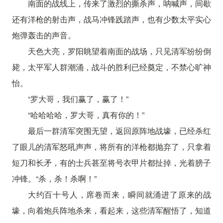
南面的战线上，传来了激烈的撕杀声，呐喊声，间歇
还有洋枪的射击声，战马冲锋践踏声，也有少数太平实心
炮弹轰击的声音。
天色大亮，罗阳眺望着南面的战场，只见清军纷纷倒
毙，太平军人群潮涌，战斗的胜利已经奠定，不禁心旷神
怡。
“罗大哥，我们赢了，赢了！”
“哈哈哈哈，罗大哥，真有你的！”
最后一群清军突围无望，返回原阵地战壕，已经杀红
了眼儿的清军怒吼声声，将所有的洋枪都抛弃了，只拿着
短刀和长矛，有的士兵甚至将号衣甲片都扯掉，光着膀子
冲锋。“杀，杀！杀啊！”
大约百十号人，席卷而来，瞬间就涌进了原来的战
壕，向着炮兵阵地杀来，看起来，这些清军醒悟了，知道