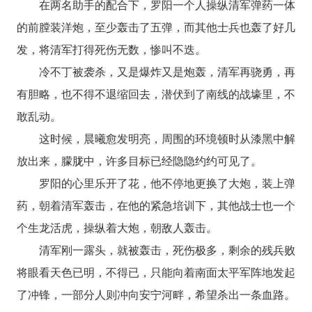
在两名助手的配合下，罗阳一个人操纵清军弹药一体
的前膛装洋炮，至少轰击了五弹，而其他士兵也轰了好几
发，将清军打得死伤无数，惨叫不迭。
冷不丁被袭杀，又是爆炸又是炮轰，清军再骁勇，再
有胆略，也不得不退缩回去，潜伏到了南线的战壕里，不
敢乱动。
这时候，晨曦愈发明亮，周围的环境顿时从漆黑中解
放出来，朦胧中，许多目标已经隐隐约约可见了。
罗阳的心里乐开了花，他不停地更换了大炮，装上弹
药，朝着清军轰击，在他的紧急培训下，其他战士也一个
个生龙活虎，操纵着大炮，朝敌人轰击。
清军刚一露头，就被轰击，死伤极多，剩余的残兵败
将眼看天色已明，不得已，只能向着南面太平军阵地发起
了冲锋，一部分人则冲向安宁河畔，希望杀出一条血路。