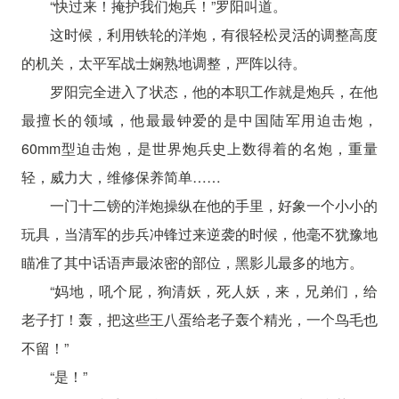
“快过来！掩护我们炮兵！”罗阳叫道。
这时候，利用铁轮的洋炮，有很轻松灵活的调整高度
的机关，太平军战士娴熟地调整，严阵以待。
罗阳完全进入了状态，他的本职工作就是炮兵，在他
最擅长的领域，他最最钟爱的是中国陆军用迫击炮，
60mm型迫击炮，是世界炮兵史上数得着的名炮，重量
轻，威力大，维修保养简单……
一门十二镑的洋炮操纵在他的手里，好象一个小小的
玩具，当清军的步兵冲锋过来逆袭的时候，他毫不犹豫地
瞄准了其中话语声最浓密的部位，黑影儿最多的地方。
“妈地，吼个屁，狗清妖，死人妖，来，兄弟们，给
老子打！轰，把这些王八蛋给老子轰个精光，一个鸟毛也
不留！”
“是！”