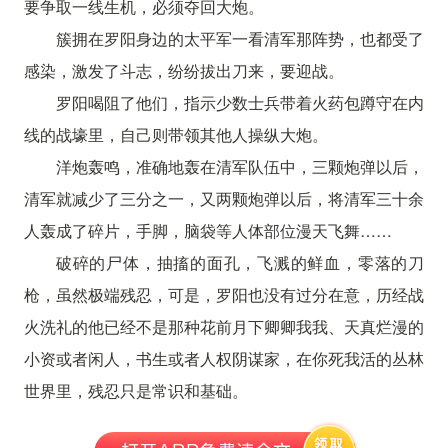
要争取一线生机，必须夺回大炮。
簇拥在罗阳身边的太平军一看清军那阵势，也都受了
感染，激发了斗志，纷纷拔出刀来，要迎战。
罗阳喝阻了他们，指示少数士兵带着火药包蹲守在内
线的战壕里，自己则带领其他人操纵大炮。
洋炮轰鸣，准确地轰在清军队伍中，三颗炮弹以后，
清军就减少了三分之一，又两颗炮弹以后，将清军三十余
人轰成了碎片，手脚，脑袋等人体部位漫天飞舞……
破碎的尸体，抽搐的面孔，飞溅的鲜血，零落的刀
枪，虽然极端残忍，可是，罗阳也没有过分在意，历经战
火洗礼的他已经不是那种花前月下卿卿我我、天真烂漫的
小资或者闲人，书生或者人权阴谋家，在你死我活的丛林
世界里，残忍只是常识和基础。