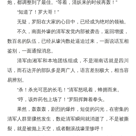
炮，都调整到了最佳。“等着，清妖来的时候再轰！”
“知道了！罗大哥！”
无疑，罗阳在大家的心目中，已经成为绝对的领袖。
不久，南面外壕的清军发觉内部被袭击，返回增援，
数百名的队伍，已经从壕沟数处逼迫过来，一面说话互相
鉴别，一面通报消息。
清军由湘军和本地团练组成，不是湖南话就是四川
话，而石达开的部队多是两广人，语言差别极大，相当容
易辨别。
“杀！杀光可恶的长毛！”清军怒吼着，蜂拥而来。
“哼，该炸药包上场了！”罗阳挥舞着拳头。
果然，轰轰轰，剧烈的爆炸，短促的闪光，在密集的
清军人群里骤然发生，数处清军瞬间就消逝了，不是被撕
裂，就是被抛上天空，或者翻滚战壕里惨呼！