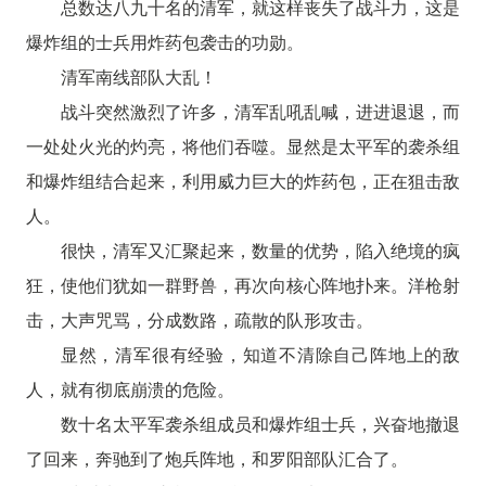
总数达八九十名的清军，就这样丧失了战斗力，这是
爆炸组的士兵用炸药包袭击的功勋。
清军南线部队大乱！
战斗突然激烈了许多，清军乱吼乱喊，进进退退，而
一处处火光的灼亮，将他们吞噬。显然是太平军的袭杀组
和爆炸组结合起来，利用威力巨大的炸药包，正在狙击敌
人。
很快，清军又汇聚起来，数量的优势，陷入绝境的疯
狂，使他们犹如一群野兽，再次向核心阵地扑来。洋枪射
击，大声咒骂，分成数路，疏散的队形攻击。
显然，清军很有经验，知道不清除自己阵地上的敌
人，就有彻底崩溃的危险。
数十名太平军袭杀组成员和爆炸组士兵，兴奋地撤退
了回来，奔驰到了炮兵阵地，和罗阳部队汇合了。