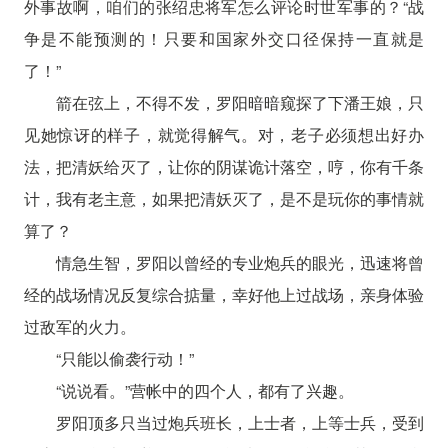
外事故啊，咱们的张绍忠将军怎么评论时世军事的？“战
争是不能预测的！只要和国家外交口径保持一直就是
了！”
箭在弦上，不得不发，罗阳暗暗窥探了下潘王娘，只
见她惊讶的样子，就觉得解气。对，老子必须想出好办
法，把清妖给灭了，让你的阴谋诡计落空，哼，你有千条
计，我有老主意，如果把清妖灭了，是不是玩你的事情就
算了？
情急生智，罗阳以曾经的专业炮兵的眼光，迅速将曾
经的战场情况反复综合掂量，幸好他上过战场，亲身体验
过敌军的火力。
“只能以偷袭行动！”
“说说看。”营帐中的四个人，都有了兴趣。
罗阳顶多只当过炮兵班长，上士者，上等士兵，受到