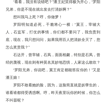
“看看，我没有说错吧？”潘王妃笑得极为开心，“罗阳
兄弟，你是不现在就出发去打清妖啊？”
想叫我马上死？哼，你做梦！
罗阳明知道必死，干脆将心一横：“翼王，宰辅大
人，石监军，打仗的事情，你们都不要问了，我负责到
底，现在，我只想问问，如果我用百人把清妖全灭了，您
怎么奖赏我？”
石达开，曾宰辅，石凤，面面相觑，特别是石凤，曾
经的蔑视，现在则有种莫名其妙地恐惧，人家这么敢吹？
“罗阳兄弟，你说吧，翼王肯定都能答应你的！”又是
潘王娘！
罗阳不敢看她的脸，因为，这脸简直就是妖孽生的，
谁看谁都得受诱惑啊。哼，昨天夜里玩你的时候，你怎么
不叫嚣呢？