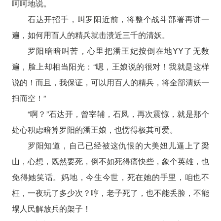
呵呵地说。
石达开招手，叫罗阳近前，将整个战斗部署再讲一
遍，如何用百人的精兵就击溃近三千的清妖。
罗阳暗暗叫苦，心里把潘王妃按倒在地YY了无数
遍，脸上却相当阳光：“嗯，王娘说的很对！我就是这样
说的！而且，我保证，可以用百人的精兵，将全部清妖一
扫而空！”
“啊？”石达开，曾宰辅，石凤，再次震惊，就是那个
处心积虑暗算罗阳的潘王娘，也愣得极其可爱。
罗阳知道，自己已经被这仇恨的大美妞儿逼上了梁
山，心想，既然要死，倒不如死得痛快些，象个英雄，也
免得她笑话。妈地，今生今世，死在她的手里，咱也不
枉，一夜玩了多少次？哼，老子死了，也不能丢脸，不能
塌人民解放兵的架子！