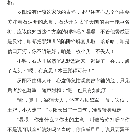
格。
罗阳没有计较这家伙的古怪，哪里还有心思？他主要
关注着石达开的态度，石达开为太平天国的第一能臣名
将，应该能知道这个方案的利弊吧？嘿嘿，不管他赞成还
是反对，咱都把那妞儿的陷阱给解套儿啦，哈哈哈，咱是
信口开河，你不听最好，咱是一枚小兵，不丢人！
不料，石达开居然沉思默想起来，迟疑了一会儿，点
了点头：“嗯，有意思！本王觉得可行！”
罗阳不由得大汗。心虚得急忙观察曾宰辅的脸，只见
后者脸色凝重，随声附和：“嗯！也只有如此了！”
“那，翼王，宰辅大人，还有石凤监军，哦，这位，
王妃，小人走了！”罗阳长出了一口气，准备转身就走。
“喂喂，你走什么？你出的主意，叫谁给你打呀？你
不是说可以全歼清妖吗？当时，你信誓旦旦，说只要翼王