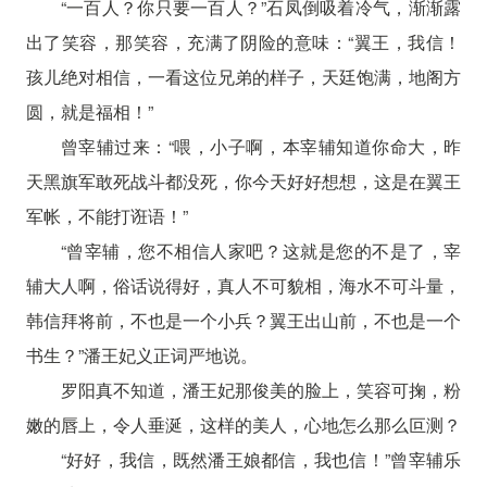
“一百人？你只要一百人？”石凤倒吸着冷气，渐渐露
出了笑容，那笑容，充满了阴险的意味：“翼王，我信！
孩儿绝对相信，一看这位兄弟的样子，天廷饱满，地阁方
圆，就是福相！”
曾宰辅过来：“喂，小子啊，本宰辅知道你命大，昨
天黑旗军敢死战斗都没死，你今天好好想想，这是在翼王
军帐，不能打诳语！”
“曾宰辅，您不相信人家吧？这就是您的不是了，宰
辅大人啊，俗话说得好，真人不可貌相，海水不可斗量，
韩信拜将前，不也是一个小兵？翼王出山前，不也是一个
书生？”潘王妃义正词严地说。
罗阳真不知道，潘王妃那俊美的脸上，笑容可掬，粉
嫩的唇上，令人垂涎，这样的美人，心地怎么那么叵测？
“好好，我信，既然潘王娘都信，我也信！”曾宰辅乐