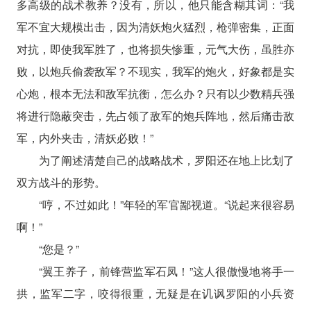
多高级的战术教养？没有，所以，他只能含糊其词：“我
军不宜大规模出击，因为清妖炮火猛烈，枪弹密集，正面
对抗，即使我军胜了，也将损失惨重，元气大伤，虽胜亦
败，以炮兵偷袭敌军？不现实，我军的炮火，好象都是实
心炮，根本无法和敌军抗衡，怎么办？只有以少数精兵强
将进行隐蔽突击，先占领了敌军的炮兵阵地，然后痛击敌
军，内外夹击，清妖必败！”
为了阐述清楚自己的战略战术，罗阳还在地上比划了
双方战斗的形势。
“哼，不过如此！”年轻的军官鄙视道。“说起来很容易
啊！”
“您是？”
“翼王养子，前锋营监军石凤！”这人很傲慢地将手一
拱，监军二字，咬得很重，无疑是在讥讽罗阳的小兵资