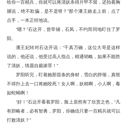
给你一百精兵，你就可以将清妖杀得片甲不留，还拍着胸
脯说，绝不欺骗，是不是呀？”那个潘王娘走上前，点了
点手，一本正经地说。
“嗯？”石达开，曾宰辅，石凤，不约而同地盯住了罗
阳。
潘王妃转对石达开说：“千真万确，这位大哥是这样
说的，他还说，他受过高人指点，精通韬略，如果不能胜
了清妖，情愿自裁谢罪！”
罗阳听完，盯着她那苗条的身材，雪白的脖颈，真恨
不得扑上去一口将她咬死！女人啊，妖精啊，小人啊，毒
如蛇蝎啊！
“好！”石达开看着罗阳，脸上居然有了欣赏之色，“凡
有胆略者，必有智勇，罗阳，你确信只要一百精兵就可以
打败清妖？”