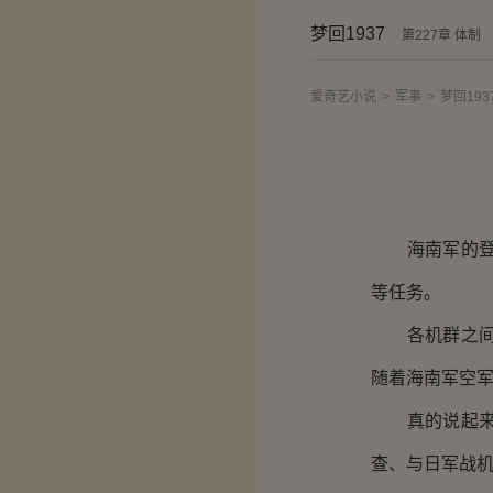
梦回1937
第227章 体制
爱奇艺小说
>
军事
>
梦回193
海南军的登陆
等任务。
各机群之间如
随着海南军空
真的说起来，
查、与日军战