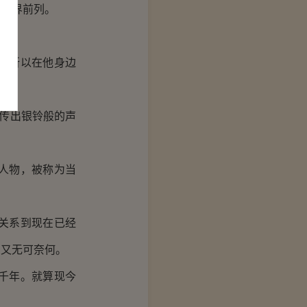
了世界前列。
时。
，所以在他身边
传出银铃般的声
人物，被称为当
关系到现在已经
却又无可奈何。
千年。就算现今