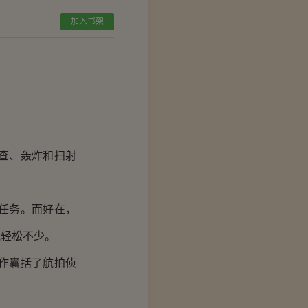
加入书架
查、轰炸和扫射
任务。而好在，
能轻松不少。
作囊括了航拍侦