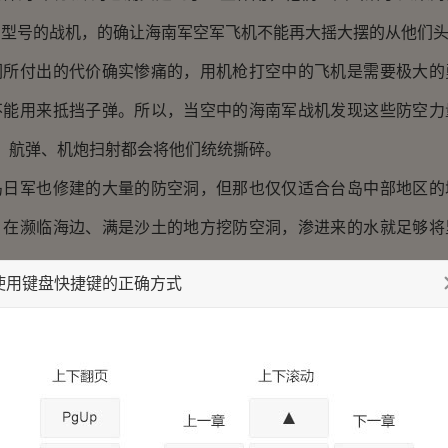
同型号的战机，的确让海南军空军飞机不能再大摇大摆的从他们
付出的代价确实惨痛的，用机枪打空中的飞机是需要极大的
不能用来抵挡子弹。所以，当空中的海南军战机发现这些防空力
’，航弹、机炮扫射都会将他们统统撕碎。
军也修建的大量的防空洞，但那也仅仅适合台岛中部地区的
。在濒临海边、满是沙土的地方挖防空洞，渗进来的水就足够将
使用键盘快捷键的正确方式
军提前轰掉了日军大部分的防御工事，海军用舰炮协助陆军
武器装备，那早甩日军几条街了，在日剧还使用小米加步枪的时
自动武器，以及特殊用途的武器装备一线部队。
汤姆森冲锋枪、火箭筒、火焰喷射器、散弹枪、等等的武器