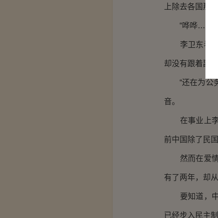
上除去各国那
“哗哗……！
李卫东看着海
却没有跟着副
“还在为公务
音。
在事业上李卫
前中国除了民
然而在爱情方
有了两年，却
要知道，中华
已经步入民主