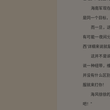
海南军现在就
是同一个目标
而一旦，这艘
有可能一夜间分
西’详细来说就
这并不是说，
说一种纽带，
并没有什么区别
服就来打你！
海风徐徐的吹
吧！”