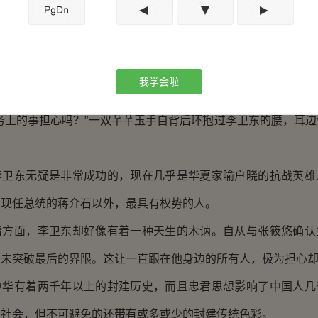
些特殊部队以外，在常规部队装备上，海南军在这方面已经走在
”海水的拍击着礁石，这是海南军发动台岛登陆作战的前几个小
面上不断卷起的浪花一言不发，因为是出来缓解压抑的情绪
我学会啦
官高毅。
上的事担心吗？”一双芊芊玉手自背后环抱过李卫东的腰，耳边
东无疑是非常成功的，现在几乎是华夏家喻户晓的抗战英雄
国现任总统的蒋介石以外，最具有权势的人。
面，李卫东却好像有着一种天生的木讷。自从与张筱悠确认
从未突破最后的界限。这让一直跟在他身边的所有人，极为担心
有着两千年以上的封建历史，而且忠君思想影响了中国人几
制社会，但不可避免的还带有或多或少的封建传统色彩。