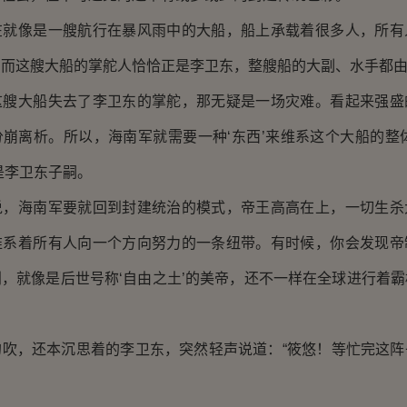
像是一艘航行在暴风雨中的大船，船上承载着很多人，所有
，而这艘大船的掌舵人恰恰正是李卫东，整艘船的大副、水手都
大船失去了李卫东的掌舵，那无疑是一场灾难。看起来强盛
崩离析。所以，海南军就需要一种‘东西’来维系这个大船的整
是李卫东子嗣。
海南军要就回到封建统治的模式，帝王高高在上，一切生杀
维系着所有人向一个方向努力的一条纽带。有时候，你会发现帝
，就像是后世号称‘自由之土’的美帝，还不一样在全球进行着
，还本沉思着的李卫东，突然轻声说道：“筱悠！等忙完这阵