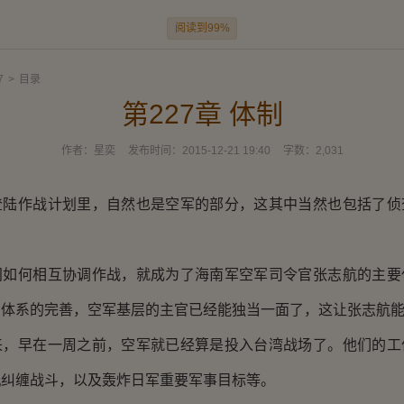
阅读到99%
7
>
目录
第227章 体制
作者：
星奕
发布时间：
2015-12-21 19:40
字数：
2,031
作战计划里，自然也是空军的部分，这其中当然也包括了侦
何相互协调作战，就成为了海南军空军司令官张志航的主要
军体系的完善，空军基层的主官已经能独当一面了，这让张志航
早在一周之前，空军就已经算是投入台湾战场了。他们的工
机纠缠战斗，以及轰炸日军重要军事目标等。