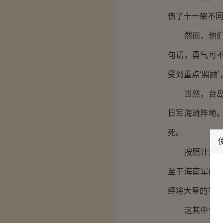
伤了十一架不
然而，他们所
句话，勇气可
受到重点‘照顾
当然，台岛日
日军海滩阵地
死。
按照计划，空
至于海南军的
经将大量的半
这其中包括了