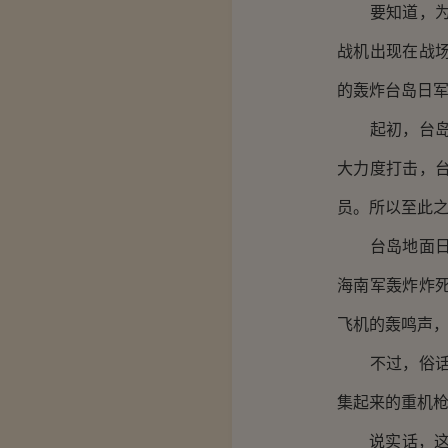
要知道，为减
战机出现在战
的轰炸台岛日
起初，台岛日
大力度打击，
员。所以至此之
台岛地面日军
海南军轰炸炸
飞机的轰鸣声
不过，俗话说
集起来的重机
说实话，这样