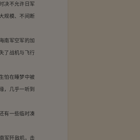
时决不允许日军
大规模、不间断
海南军空军的加
失了战机与飞行
生怕在睡梦中被
缘，几乎一听到
还有一些临时凑
南军歼敌机，击