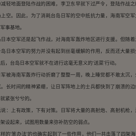
轻地面登陆作战的困难，李卫东早就下过严令，登陆作战之
场上空。因此，为了消耗台岛日军的空中抵抗力量，海南军空军
军军事基地。
本空军还是起飞作战，对海南军轰炸地区进行支援。但随着
台岛日本空军的努力并没有起到丝毫缓解的作用，反而还大量损
后，台岛日本空军就不在进行这毫无意义的‘送菜’行动。
被海南军轰炸行动折磨了整整一周，晚上睡觉都不敢太沉，
死。长时间的精神紧绷，让日军阵地上的士兵都快到了崩溃的边
，就紧张兮兮的。
：上有政策，下有对策。日军将大量的高射炮、高射机枪，
枪架设起来，试图用数量来弥补防空的弱点。
的‘笨办法’的也确实起到了一些作用，他们一共击落了四架海