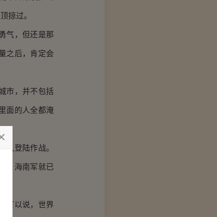
头顶掠过。
勇气，但还是那
量之后，肯定会
城市，并不包括
里面的人全都淹
部队登陆作战。
代，海南军就已
。可以说，世界