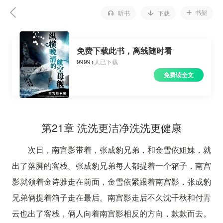
书架
听书
下载
免费下载此书，离线随时看
9999+
人已下载
免费读全文
第21章 洗洗更洁净洗洗更健康
次日，南宫影带着，张成豹兄弟，和金雪依姐妹，就
出了落脚的客栈。张成豹兄弟每人都提着一个箱子，南宫
影就领着金诗雅走在前面，金雪依紧跟着南宫影，张成豹
兄弟俩提着箱子走在最后。南宫影走后不久沈千秋和付青
云也出了客栈，俩人向着南宫影相反的方向，款款而去。