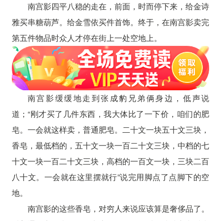
南宫影四平八稳的走在，前面，时而停下来，给金诗
雅买串糖葫芦。给金雪依买件首饰。终于，在南宫影卖完
第五件物品时众人才停在街上一处空地上。
南宫影缓缓地走到张成豹兄弟俩身边，低声说
道；“刚才买了几件东西，我大体比了一下价，咱们的肥
皂。一会就这样卖，普通肥皂。二十文一块五十文三块，
香皂，最低档的，五十文一块一百二十文三块，中档的七
十文一块一百二十文三块，高档的一百文一块，三块二百
八十文。一会就在这里摆就行”说完用脚点了点脚下的空
地。
南宫影的这些香皂，对穷人来说应该算是奢侈品了。