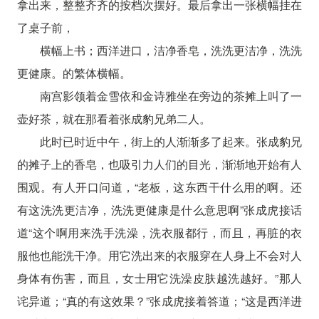
拿出来，整整齐齐的按档次摆好。最后拿出一张横幅挂在
了桌子前，
横幅上书；西洋进口，洁净香皂，洗洗更洁净，洗洗
更健康。的繁体横幅。
南宫影领着金雪依和金诗雅坐在旁边的茶摊上叫了一
壶好茶，就在那看着张成豹兄弟二人。
此时已时近中午，街上的人渐渐多了起来。张成豹兄
的摊子上的香皂，也吸引力人们的目光，渐渐地开始有人
围观。有人开口问道，“老板，这东西干什么用的啊。还
有这洗洗更洁净，洗洗更健康是什么意思啊”张成虎接话
道“这个啊用来洗手洗澡，洗衣服都行，而且，再脏的衣
服他也能洗干净。用它洗出来的衣服穿在人身上不会对人
身体有伤害，而且，女士用它洗澡皮肤越洗越好。”那人
诧异道；“真的有这效果？”张成虎接着答道；“这是西洋进