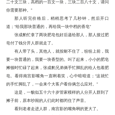
二十文三块，高档的一百文一块，三块二百八十文，请问
你需要那种。”
那人听完价格后，稍稍思考了几秒钟，然后开口
道；“给我那块普通的，再给我一块中档的香皂”
张成豹忙拿了两块肥皂包好后递给那人，那人接过肥
皂付了钱分开人群就走了。
有人带了头，其他人，就按耐不住了，纷纷上前，我
要一块普通的，我要一块香型的。叫了起来，小小的肥皂
摊顿时忙碌了起来，张成豹兄弟俩手忙脚乱的给人包着肥
皂。看得南宫影嘴角一直咧着笑，心中暗暗道；“这就忙
的手忙脚乱了，一会来个大客户看你俩怎么应对。”
这是，一貌似五十六十岁管家模样的人分开人群到了
摊子前，原本吵闹的人们此时都闭住了声音。
看到老者走进人群，南宫影的嘴角咧的更大了。