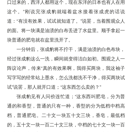
口过来的，西洋人都用这个，现在东洋的日本也有人在用
这个。”刚说完张成豹就端着盆水接着张成虎的话说
道：“有没有效果，试试就知道了。”说罢，当着围观众人
的面。将一块满是油渍的白布丢进了水盆里。顺手拿起一
块普通的肥皂就在盆里洗开了。
一分钟后，张成豹将不拧干，满是油渍的白色布块，
经过张成豹这么一洗，瞬间就变得洁白如初。围观之人一
阵议论声，传来“真的有效果啊，我得买两块，我这袖子
写字写的经常站上墨水，怎么洗都洗不干净，得买两块试
试”说罢，那人就开口道；“这东西怎么卖的？”
张成豹见有人问价连忙道；“这东西叫肥皂，分为普
通的和香型，普通的只有一种，香型的分为低档中档高
档，普通肥皂。二十文一块五十文三块，香皂，最低档
的，五十文一块一百二十文三块，中档的七十文一块一百