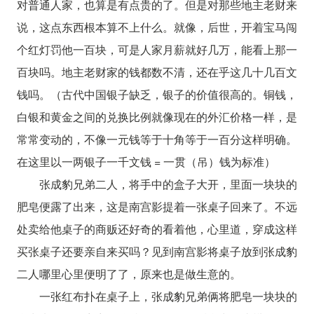
对普通人家，也算是有点贵的了。但是对那些地主老财来
说，这点东西根本算不上什么。就像，后世，开着宝马闯
个红灯罚他一百块，可是人家月薪就好几万，能看上那一
百块吗。地主老财家的钱都数不清，还在乎这几十几百文
钱吗。（古代中国银子缺乏，银子的价值很高的。铜钱，
白银和黄金之间的兑换比例就像现在的外汇价格一样，是
常常变动的，不像一元钱等于十角等于一百分这样明确。
在这里以一两银子一千文钱 = 一贯（吊）钱为标准）
张成豹兄弟二人，将手中的盒子大开，里面一块块的
肥皂便露了出来，这是南宫影提着一张桌子回来了。不远
处卖给他桌子的商贩还好奇的看着他，心里道，穿成这样
买张桌子还要亲自来买吗？见到南宫影将桌子放到张成豹
二人哪里心里便明了了，原来也是做生意的。
一张红布扑在桌子上，张成豹兄弟俩将肥皂一块块的