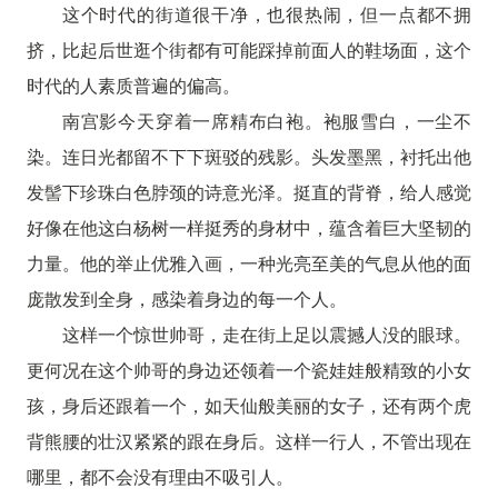
这个时代的街道很干净，也很热闹，但一点都不拥
挤，比起后世逛个街都有可能踩掉前面人的鞋场面，这个
时代的人素质普遍的偏高。
南宫影今天穿着一席精布白袍。袍服雪白，一尘不
染。连日光都留不下下斑驳的残影。头发墨黑，衬托出他
发髻下珍珠白色脖颈的诗意光泽。挺直的背脊，给人感觉
好像在他这白杨树一样挺秀的身材中，蕴含着巨大坚韧的
力量。他的举止优雅入画，一种光亮至美的气息从他的面
庞散发到全身，感染着身边的每一个人。
这样一个惊世帅哥，走在街上足以震撼人没的眼球。
更何况在这个帅哥的身边还领着一个瓷娃娃般精致的小女
孩，身后还跟着一个，如天仙般美丽的女子，还有两个虎
背熊腰的壮汉紧紧的跟在身后。这样一行人，不管出现在
哪里，都不会没有理由不吸引人。