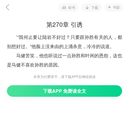
书架
听书
下载
第270章 引诱
’“我何止要让陆岩不好过？只要跟孙胜有关的人，都
别想好过。”他脸上没来由的上涌杀意，冷冷的说道。
马健苦笑，他也听说过一点孙胜和叶闲的恩怨，这也
是马健不喜欢孙胜的原因。
“别聊了，我饿了。”经过一天的追杀，朱妙竹也没少
本章为付费章节，请下载APP后继续阅读
出力，坐在一块石头上，捂着小肚子，眨巴着一双雪亮的
下载APP 免费读全文
眸子。
叶闲这才招呼众人就地坐下来休