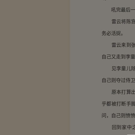
吼完最后一句
雷云将陈宫的
务必活捉。
雷云来到张飞
自己又走到李
见李童儿除了
自己则夺过侍
原本打算出来
乎都被打断手
问，自己则愤
回到家中之后