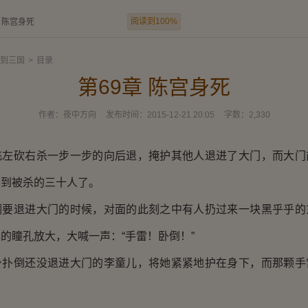
阅读到100%
章 陈宫身死
到三国
>
目录
第69章 陈宫身死
作者：
夜中方向
发布时间：
2015-12-21 20:05
字数：
2,330
砍右杀一步一步的向后退，掩护其他人退进了大门，而大门
不到被杀的三十人了。
退进大门的时候，对面的此刻之中有人扔过来一块黑乎乎的
的瞳孔放大，大喊一声：“手雷！卧倒！”
倒还没退进大门的李童儿，将她紧紧地护在身下，而那颗手