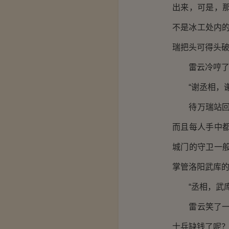
出来，可是，
不是冰工处内
瑞把头可得头
雷云冷哼了一
“谢丞相，谢
待万瑞站回去
而且每人手中
城门的守卫一
掌管洛阳武库的
“丞相，武库
雷云笑了一下
士兵缺钱了呢？