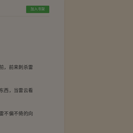
加入书架
前，前来刺杀雷
东西，当雷云看
雷不偏不倚的向