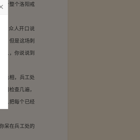
下令整个洛阳戒
兢的众人开口说
们，但是这场刺
责人，你说说到
？”
…丞相，兵工处
时间检查几遍，
的人把每个已经
你呆在兵工处的