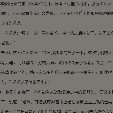
那些图纸花的东西根本不实用，根本不可能造出来，就算造出来
的图纸，小人愿意全家的命发誓，小人没有将兵工处那些绝密的图
破血流的说道。
声说道：“算了，这事暂时放着，待查清之后在处理，站回去吧
丞相。”
之后雷云继续说道：“今日我粗略的算了一下，这次行刺的人
都有兵器，而且都是上好的兵器，洛阳乃是天子帝都，是禁止个
般还算比较严的，携带这么多的兵器进城而不被察觉的可能性很
人，你说说这是怎么回事？”
一直是守备森严，不可能有人盗取武库之中的武器的。”郑文下
，说道：“是啊，守备武库的基本上是在战场上立过功的士兵
如果他们的长官贪污了他们的粮饷了呢？马上滚出去给我查清楚