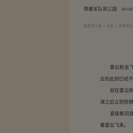
带着军队到三国
第69
爱奇艺小说
>
历史
>
带着军队
雷云和张飞左
云的此刻已经
就在雷云刚要
清之后立刻惊惧
紧接着回身扑
着雷云飞来。