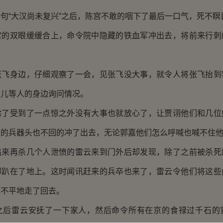
“大汉尚未复兴”之后，陈宫不敢的咽下了最后一口气，死不瞑
双眼缓缓合上，命令院中隐藏的铁血军冲出去，将前来行刺
身边，仔细观察了一会，见张飞没大事，就令人将张飞抬到
童儿等人的身边询问情况。
受到了一点惊之外没有大事也就放心了，让贾诩他们和几位
卫的兵器头也不回的冲了出去，无论郭嘉他们怎么呼喊也喊不住
再杀几个人泄愤的雷云来到门外后却发现，除了之前被杀死
脚趴在了地上。这时闻讯赶来的兵卒也来了，雷云令他们将这些
愤不平地走了回去。
雷云安抚了一下家人，然后命令所有在京的食禄过千石的