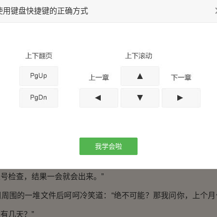
处的负责人和远在熊耳山训练的典韦和许褚给急忙调了过来，并
使用键盘快捷键的正确方式
准出。
候，见所有人基本上都到了，雷云扫视了一眼下面战战兢
事情你们应该都有所耳闻了吧？如果只是单纯的刺杀我也懒得叫你
纯！因为，他们有兵工处的生产的手雷！万瑞，你是兵工处的负
为什么比情报处还要严密的兵工处生产的手雷会落入敌方的手里
人万瑞一听立刻汗流浃背的跪在了地上，慌张的说道：“丞…
雷和别的物件都有编号，去向也有明确的记录，属下也每隔一段
我学会啦
够兵工处流出去的。今天听到这个消息之后，我已经下令手底下
号检查，结果一会就会出来。”
围的一堆文件后呵呵冷笑道：“绝不可能？那我问你，上个月
有几天？”