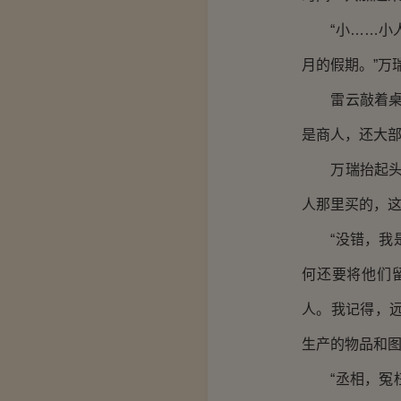
“小……小人
月的假期。”万
雷云敲着桌子
是商人，还大部
万瑞抬起头急
人那里买的，这
“没错，我是
何还要将他们
人。我记得，
生产的物品和图
“丞相，冤枉