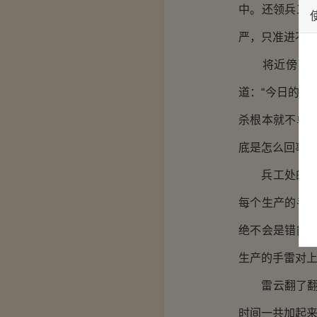
中。还领兵工
严，只准进不
将近傍晚的时
道：“今日的
杀根本就不单
底是怎么回事？
兵工处的负责
每个生产的手
绝不会是错能
生产的手雷对上
雷云翻了翻周
时间一共加起来