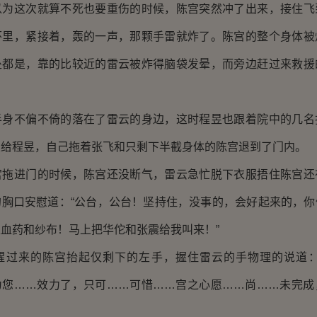
这次就算不死也要重伤的时候，陈宫突然冲了出来，接住飞
怀里，紧接着，轰的一声，那颗手雷就炸了。陈宫的整个身体被
处都是，靠的比较近的雷云被炸得脑袋发晕，而旁边赶过来救援
不偏不倚的落在了雷云的身边，这时程昱也跟着院中的几名
交给程昱，自己拖着张飞和只剩下半截身体的陈宫退到了门内。
进门的时候，陈宫还没断气，雷云急忙脱下衣服捂住陈宫还
的胸口安慰道：“公台，公台！坚持住，没事的，会好起来的，你
血药和纱布！马上把华佗和张震给我叫来！”
来的陈宫抬起仅剩下的左手，握住雷云的手物理的说道：
为您……效力了，只可……可惜……宫之心愿……尚……未完成