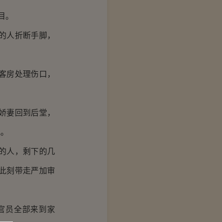
目。
的人折断手脚，
客房处理伤口，
娇妻回到后堂，
他。
的人，剩下的几
此刻带走严加审
官员全部来到家