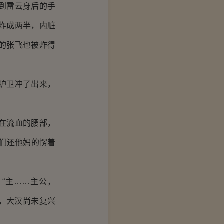
到雷云身后的手
炸成两半，内脏
的张飞也被炸得
护卫冲了出来，
在流血的腰部，
们还他妈的愣着
“主……主公，
，大汉尚未复兴