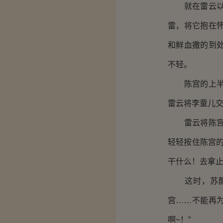
就在雷云以为
雷，将它抱在
和鲜血撒的到
不轻。
陈宫的上半身
雷云将李童儿
雷云将陈宫拖
轻轻按住陈宫
干什么！去拿止
这时，苏醒过
宫……不能再
啊~！”