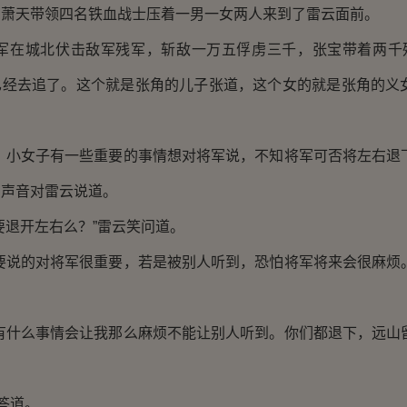
天带领四名铁血战士压着一男一女两人来到了雷云面前。
在城北伏击敌军残军，斩敌一万五俘虏三千，张宝带着两千
已经去追了。这个就是张角的儿子张道，这个女的就是张角的义女
小女子有一些重要的事情想对将军说，不知将军可否将左右退下
的声音对雷云说道。
退开左右么？”雷云笑问道。
说的对将军很重要，若是被别人听到，恐怕将军将来会很麻烦。
什么事情会让我那么麻烦不能让别人听到。你们都退下，远山留
答道。