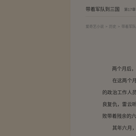
带着军队到三国
第17
爱奇艺小说
>
历史
>
带着军队
两个月后，雷
在这两个月的
的政治工作人
良复仇，雷云
败带着残余的
其年六月，朱