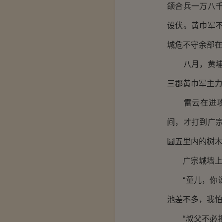
颌合兵一万八
设伏。黄巾军
城危不守余部
八月，黄埔嵩
三郡黄巾军主
雷云在进攻黄
间，才打到广
圆五里内的树
广宗城墙上
“童儿，你说
池差不多，我怕·
“叔父不必担