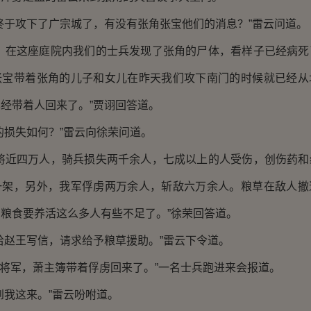
于攻下了广宗城了，有没有张角张宝他们的消息？”雷云问道。
在这座庭院内我们的士兵发现了张角的尸体，看样子已经病死
张宝带着张角的儿子和女儿在昨天我们攻下南门的时候就已经从
经带着人回来了。”贾诩回答道。
损失如何？”雷云向徐荣问道。
近四万人，骑兵损失两千余人，七成以上的人受伤，创伤药和
一架，另外，我军俘虏两万余人，斩敌六万余人。粮草在敌人撤
粮食要养活这么多人有些不足了。”徐荣回答道。
赵王写信，请求给予粮草援助。”雷云下令道。
将军，萧主簿带着俘虏回来了。”一名士兵跑进来会报道。
我这来。”雷云吩咐道。