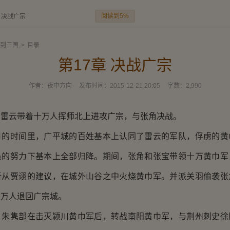
阅读到5%
章 决战广宗
到三国
>
目录
第17章 决战广宗
作者：
夜中方向
发布时间：
2015-12-21 20:05
字数：
2,990
云带着十万人挥师北上进攻广宗，与张角决战。
时间里，广平城的百姓基本上认同了雷云的军队，俘虏的黄
员的努力下基本上全部归降。期间，张角和张宝带领十万黄巾军
听从贾诩的建议，在城外山谷之中火烧黄巾军。并派关羽偷袭张
六万人退回广宗城。
隽部在击灭颍川黄巾军后，转战南阳黄巾军，与荆州刺史徐