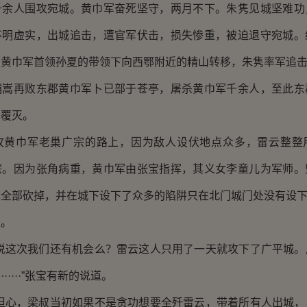
千余人围攻宛城。黄巾军奋死坚守，两月不下。朱隽见城坚难功
不明虚实，出城追击，遭官军伏击，损失惨重，被迫退守宛城。
在黄巾军首领孙夏的带领下向西鄂附近的精山转移，朱隽率军追
再败东郡黄巾军卜已部于苍亭，屠杀黄巾军千余人，至此东
力覆灭。
巾军老巢广宗的路上，因为敌人设伏地点众多，雷云整整
宗。因为张角病重，黄巾军由张宝指挥，其义女李童儿为军师。
木全部砍掉，并在城下设下了众多的陷阱只在北门城门处没有设
。
这次我们还有机会么？雷云这人只用了一天就攻下了广平城。
·····”张宝有新的说道。
心，梁叔当初如果不是贪功想要全歼雷云，带着所有人出城，