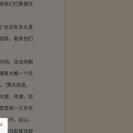
来他们打算据守
了也没有多大意
陷阱，看来他们
时间。派去向朝
埔嵩大概一个月
。”萧天说道。
大营，仲康，你
登营和一万步卒
地防守。远山，
人明日和我攻取