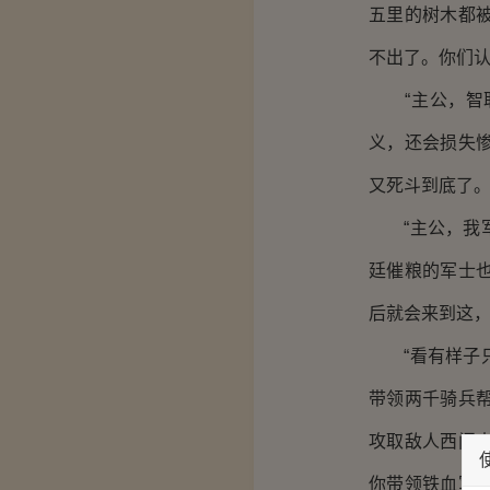
五里的树木都
不出了。你们认
“主公，智取
义，还会损失
又死斗到底了。
“主公，我军
廷催粮的军士
后就会来到这，
“看有样子只
带领两千骑兵
攻取敌人西门
你带领铁血军