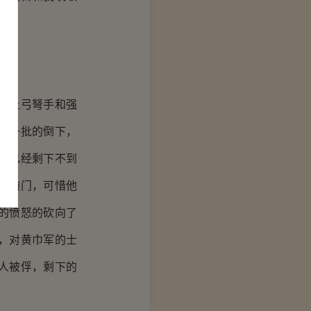
并让弓弩手和强
批一批的倒下，
人已经剩下不到
破辕门，可惜他
的愤怒的砍向了
，对黄巾军的士
人被俘，剩下的