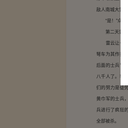
敌人南城大营。
“是！”众人
第二天雷云带
雷云让一万刀
弩车为其作掩
后面的士兵冒
八千人了。辕
们的努力是徒
黄巾军的士兵
兵进行了疯狂
全部被杀。