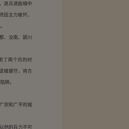
，退兵诱敌暗中
终因主力被歼，
击。
郡、汝南、颍川
用了两个月的时
坚城据守，将方
下陷阱。
广宗和广平的城
以他的兵力不可