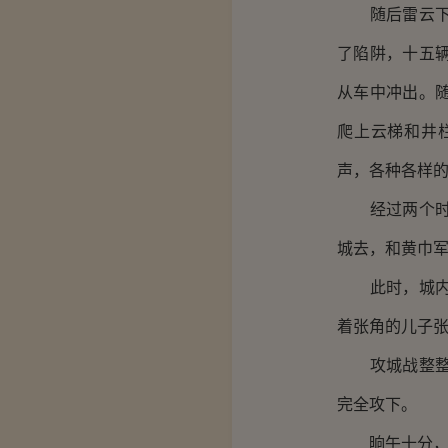
随后雷云下令
了陷阱，十五
从车中冲出。
爬上云梯和井
声，各种各样
经过两个时辰
城去，和黄巾
此时，城内天
着张角的儿子
攻城战整整打
完全攻下。
晌午十分，浑