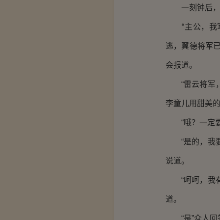
一刻钟后，萧
“主公，我军
逃，翼德将军
会报道。
“雷云将军，
李童儿用甜美
“哦？一定要
“是的，我要
说道。
“呵呵，我有
道。
“是”众人回