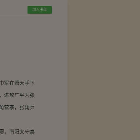
加入书架
巾军在萧天手下
，进攻广平为张
角营寨，张角兵
廖，南阳太守秦