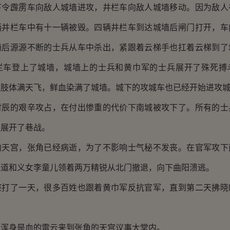
霹雳车向敌人城墙进攻，井栏车向敌人城墙移动。因为敌人
辆井栏车中有十一辆被毁。四辆井栏车到达城墙后闸门打开，车
随后源源不断的士兵从车中杀出，紧跟着云梯手也扛着云梯到了
栏车登上了城墙，城墙上的士兵和黄巾军的士兵展开了殊死搏
的肢体满天飞，鲜血染满了城墙。城下的攻城车也已经开始进攻
的艰辛攻占，在付出惨重的代价下南城被攻下了。所有的士
军展开了巷战。
宫，张角已经病逝，为了不影响士气秘不发丧。在官军攻下
张道和义女李童儿领着两万精锐从北门撤退，向下曲阳溃逃。
了一天，很多百姓也跟着黄巾军反抗官军，直到第二天拂晓
身是血的雷云来到张角的天宫议事大堂内。