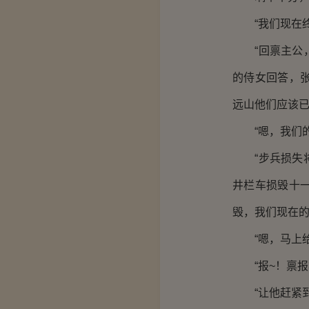
“我们现在终
“回禀主公，
的侍女回答，
远山他们应该已
“嗯，我们的
“步兵损失将
井栏车损毁十
毁，我们现在的
“嗯，马上给
“报~！禀报
“让他赶紧到