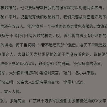
就被攻破的。他只要坚守数日我们的援军就可以对他两面夹击。
不破广宗城。况且就算他们攻破城门，我们只要从背面退守到下
里还有五万人。”张宝身后一个带着面纱身穿黄色衣服的少女说
坚守不出我们还有反攻的机会，哎，真后悔当初没有听从你的
此的境地。悔不当初啊~！若不是唐周那个混蛋，这天下早就是我
唐周这人，大哥却因为那厮是他的弟子而没有听你的，致使洛
准备不充足仓促起义，致使有如今的局面。”张宝痛惜的说道。
军，大贤良师请您和小姐速到天宫。”这时一名小兵来报。
快去吧，父亲大人定是有要事交代。”李童儿说道。
，雷云大营。
供，张角病重，广宗城十万多军民全部由张宝和张角的义女李