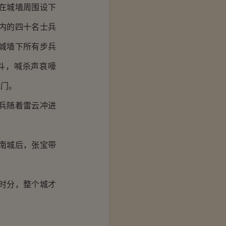
在城墙周围设下
内的四十名士兵
城墙下所有步兵
斗，喊杀声哀嚎
城门。
兵随着雷云冲进
南城后，张宝带
时分，整个城才