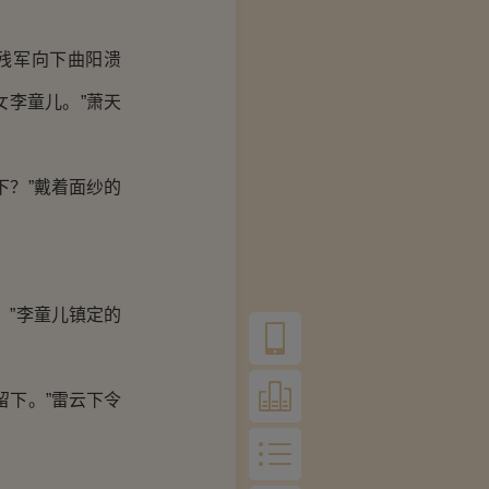
残军向下曲阳溃
李童儿。”萧天
？”戴着面纱的
”李童儿镇定的
下。”雷云下令