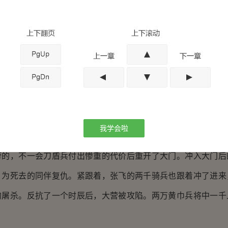
”雷云下令道。
拱手道。
着三万大军倾巢而出进攻敌人大营。
盾兵用罗马军队的龟甲阵，分批的缓慢向敌人的大营前进，
护。黄巾军用巨弩车向刀盾兵反击，企图阻止其前进，刀盾兵一
着箭雨，踩着同伴的尸体将空缺的部分补上。到达辕门时，一万
我学会啦
门内侧的黄巾长枪兵向门口的到那个盾兵反击，企图阻止他们攻
劳的，不一会刀盾兵付出惨重的代价后重开了大门。冲入大门后
，为死去的同伴复仇。紧跟着，张飞的两千骑兵也跟着冲了进来
的屠杀。反抗了一个时辰后，大营被攻陷。两万黄巾兵将中一千