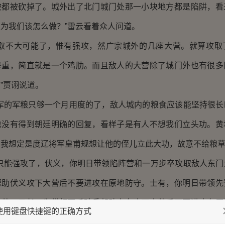
被都被砍掉了。城外出了北门城门处那一小块地方都是陷阱，看
为我们该怎么做？”雷云看着众人问道。
不大可能了，惟有强攻，然广宗城外的几座大营。就算攻取
惨重，简直就是一个鸡肋。而且敌人的大营除了城门外也有很多
”贾诩说道。
的军粮只够一个月用度的了，敌人城内的粮食应该能坚持很长
也没有得到朝廷明确的回复，看样子是有人不想我们立头功。黄
我想定是度辽将军皇甫规想让他的侄儿立此大功，故意不给粮草
能强攻了，伏义，你明日带领陷阵营和一万步卒攻取敌人东门
帮助伏义攻下大营后不要进攻在原地防守。士有，你明日带领先
大营，云长，你带领两千骑兵帮助士有攻下大营后不要进攻在原
使用键盘快捷键的正确方式
和子满的三千骑兵在背面广宗和下曲阳之间的路上埋伏。剩下的