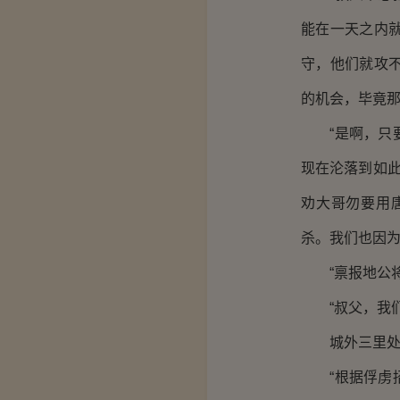
能在一天之内
守，他们就攻
的机会，毕竟那
“是啊，只要
现在沦落到如
劝大哥勿要用
杀。我们也因为
“禀报地公将
“叔父，我们
城外三里处
“根据俘虏招