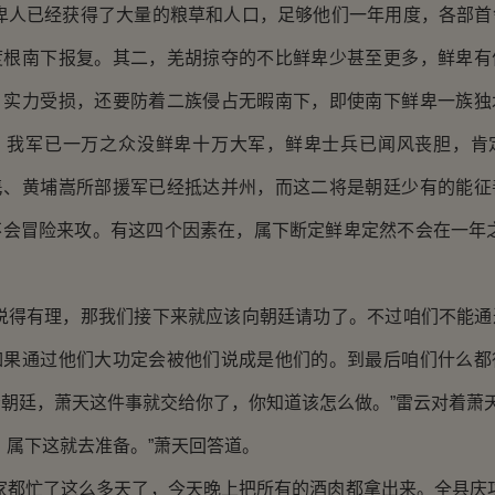
人已经获得了大量的粮草和人口，足够他们一年用度，各部首
度根南下报复。其二，羌胡掠夺的不比鲜卑少甚至更多，鲜卑有
，实力受损，还要防着二族侵占无暇南下，即使南下鲜卑一族独
，我军已一万之众没鲜卑十万大军，鲜卑士兵已闻风丧胆，肯
隽、黄埔嵩所部援军已经抵达并州，而这二将是朝廷少有的能征
不会冒险来攻。有这四个因素在，属下断定鲜卑定然不会在一年之
。
得有理，那我们接下来就应该向朝廷请功了。不过咱们不能通
如果通过他们大功定会被他们说成是他们的。到最后咱们什么都
朝廷，萧天这件事就交给你了，你知道该怎么做。”雷云对着萧
属下这就去准备。”萧天回答道。
都忙了这么多天了，今天晚上把所有的酒肉都拿出来。全县庆功