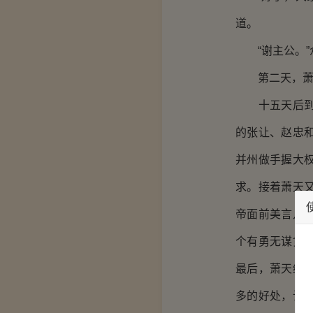
道。
“谢主公。”
第二天，萧天
十五天后到达
的张让、赵忠
并州做手握大
求。接着萧天
帝面前美言几
个有勇无谋贪
最后，萧天终
多的好处，让