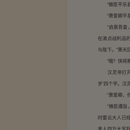
“微臣平乐县
“萧爱卿平身
“启禀吾皇，
在清点战利品
与陛下。”萧天
“哦？快将那
汉灵帝打开木
岁’四个字。汉
“萧爱卿，你
“微臣遵旨，
时雷云大人已
卑人四万大军