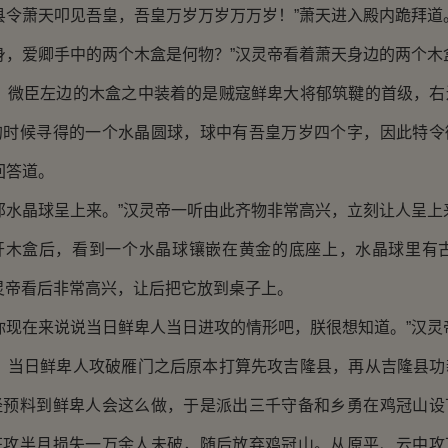
令萧天叩见吾皇，吾皇万岁万岁万万岁！”萧天进入殿内跪拜道
，爱卿手中的两个木盒是何物？”汉灵帝看着萧天身边的两个木
微臣左边的木盒之中装着的是贼寇鲜卑大将郁筑鞬的首级，右
的时候寻得的一个水晶圆球，球中有吾皇万岁四个字，因此特令
回答道。
水晶球呈上来。”汉灵帝一听由此齐物非常高兴，立刻让人呈上
盒后，看到一个水晶球镶嵌在黄金的底座上，水晶球里有古
灵帝看后非常高兴，让后把它放到桌子上。
现在来说说当日鲜卑人当日进攻的情形吧，朕很想知道。”汉灵
当日鲜卑人攻破雁门之后原本打算先攻吉隆县，再从吉隆县功
经预料到鲜卑人会这么做，于是派出三千守备和乡勇在鸡冠山设
狂攻半月损失一万余人未破，随后放弃鸡冠山。从原平、云中攻