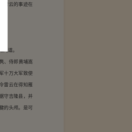
将雷云的事迹在
地问道。
隽、侍郎黄埔嵩
军十万大军致使
令雷云在得知雁
据守吉隆县，并
鞬的头颅。是可