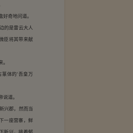
。
盒好奇地问道。
边的是雷云大人
微臣将其带来献
来。
篆体的‘吾皇万
帝说道。
新兴郡，然而当
下一座营寨，鲜
下新兴，接着郁