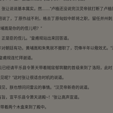
张让说说基本属实，然……”卢植还没说完汉灵帝就打断了卢植
说了，丁原作战不利，格去丁原匈奴中郎将之职，留任并州刺
埔嵩是你的的侄儿吧？”
正是臣的侄儿。”皇甫规站出来回答道。
对朝廷有功，黄埔嵩和朱隽就不撤职了，罚俸半年以儆效尤。”
皇甫规连忙拜谢道。
已经请平乐县令萧天带着贼寇郁筑鞬的首级来到了洛阳，此时
见呢？”这时张让很适合时机的说道。
见，朕也想问问雷云的事情。”汉灵帝新奇的说道。
旨，宣平乐县令萧天进殿~！”张让高声宣道。
着两个木盒来到了殿中。