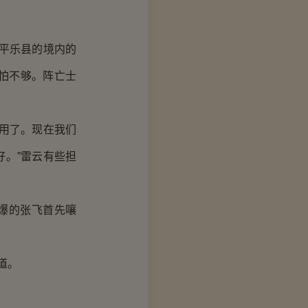
平乐县的境内的
怕不够。阵亡士
用了。现在我们
。”雷云有些担
爆的张飞首先嚷
道。