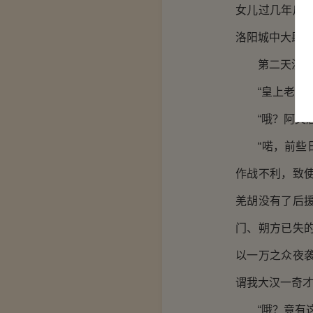
女儿过几年后
洛阳城中大肆
第二天汉灵帝
“皇上老奴有
“哦？阿父居
“喏，前些日
作战不利，致
羌胡没有了后
门、朔方已失
以一万之众夜
谓我大汉一奇才
“哦？竟有这