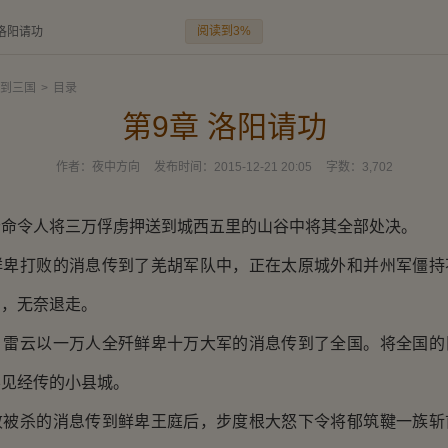
阅读到3%
 洛阳请功
到三国
>
目录
第9章 洛阳请功
作者：
夜中方向
发布时间：
2015-12-21 20:05
字数：
3,702
令人将三万俘虏押送到城西五里的山谷中将其全部处决。
打败的消息传到了羌胡军队中，正在太原城外和并州军僵持
军，无奈退走。
云以一万人全歼鲜卑十万大军的消息传到了全国。将全国的
不见经传的小县城。
杀的消息传到鲜卑王庭后，步度根大怒下令将郁筑鞬一族斩