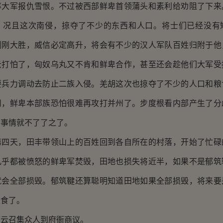
率大军报仇雪恨。不过被西部鲜卑首领蒲头和素利给劝阻了下来
，况且这次南侵，掠夺了不少的东西和人口。将士们已经没有
刚刚大胜，威信必定高升，将会有不少的汉人军队百姓归附于他
云打怕了，匈奴乌丸又不肯和鲜卑合作，甚至还会趁他们大军受
要兵力调动去防止二族入侵。羌胡这次也掠夺了不少的人口和粮
州，鲜卑本部族恐怕很难再攻打并州了。步度根看内部产生了分
的事情就不了了之了。
天，田丰带领山上的百姓回到各自所在的村落，开始了忙碌
几乎都被愤怒的鲜卑军焚毁，田地也损失将近半，如果不是郁筑
就会全部损毁。郁筑鞬还算聪明知道田地如果全部损毁，将来要
粮食了。
召集众人到府衙商议。