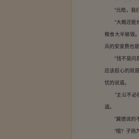
“元皓，我们
“大概还能维
粮食大半被毁
兵的安家费也是
“钱不是问题
应该担心的就
忧的说道。
“主公不必担
道。
“翼德说的不
“哦？子扬为