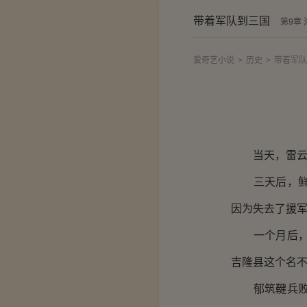
带着军队到三国
第9章
爱奇艺小说
>
历史
>
带着军队
当天，雷云命
三天后，鲜卑
因为失去了援
一个月后，雷
吉隆县这个名
郁筑鞬兵败被