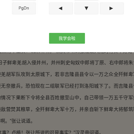
将会个汉灵帝生下第二个儿子也就是将来的汉献帝刘协。同时又
宣扬。
破天荒的上了一次朝，朝堂之上张让首先上前。
我学会啦
本要奏。”张让用他那个听着都非常恶心的太监音说道。
然有本上奏？说来听听。”汉灵帝听到张让破天荒的有奏本好奇
子鲜卑羌胡入侵并州，并州刺史匈奴中郎将丁原、右中郎将朱
使羌胡军队攻到太原城下，若非吉隆县县令以一万之众全歼鲜卑
援无奈撤兵，恐怕现在二组联军已经打到洛阳城下了。而吉隆县
的情况下果断下令将全县百姓撤至山中，自己带领一万五千守军
袭敌营焚其粮草，全歼鲜卑大军十万，并亲自斩下鲜卑大将郁筑
啊。”张让说道。
事？卢植！张让所说的可是事实？”汉灵帝问道。