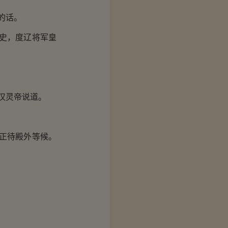
的话。
史，度辽将军皇
汉灵帝说道。
正待殿外等候。