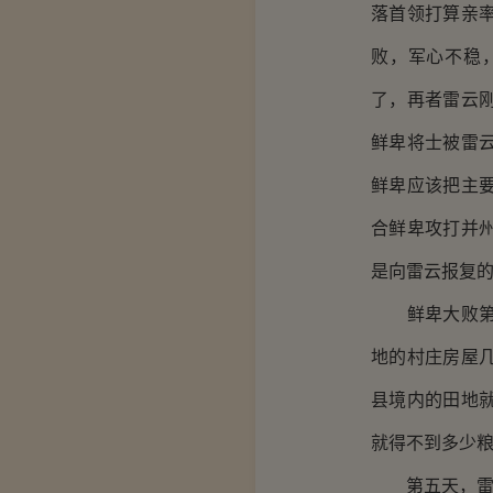
落首领打算亲
败，军心不稳
了，再者雷云
鲜卑将士被雷
鲜卑应该把主
合鲜卑攻打并
是向雷云报复
鲜卑大败第四
地的村庄房屋
县境内的田地
就得不到多少
第五天，雷云