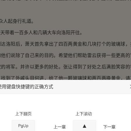
众人起身行礼道。
带着一百多人和几辆大车向洛阳开往。
洛阳后，萧天首先拿出了四百两黄金和几块打个的玻璃球，
和他们说除了自己来的目的。希望他们帮助雷云获得一些更高的
权的将军。并许以更多的好处。张让得到了好处之后满脸笑容的
又找到了外戚头目何进，给了他一颗玻璃球和两百两换黄金，请
使用键盘快捷键的正确方式
句。何进本为屠夫，因为其妹入宫为皇后，以外戚身份入仕。但
财好色之人。他得到了好处又被萧天马屁拍得心花怒放，于是很
于找到了司空王昊，他的女儿目前是汉灵帝最宠信的美人，所以
他女儿在汉灵帝而耳边出出枕边风，萧天为什么要找王昊，因为