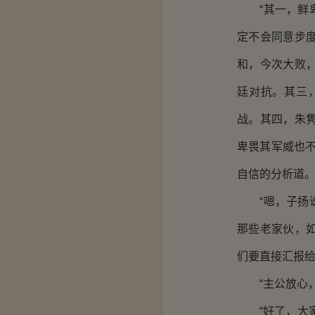
“其一，鲜卑
定不会同意步
和，今次大败
廷对抗。其三
战。其四，朱
卑畏其军威也
自信的分析道
“嗯，子扬说
那些老家伙，
们要直接汇报给
“主公放心，
“好了，大家