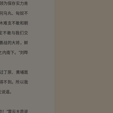
领为保存实力肯
何乌丸、匈奴不
木难支不敢和朝
定不敢与我们交
善战的大将，鲜
内南下。”刘晔
过丁原、黄埔嵩
得不到。所以我
天说道。
！”雷云大声说