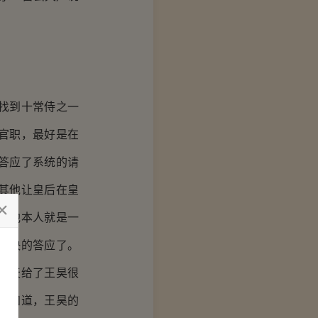
找到十常侍之一
官职，最好是在
答应了系统的请
其他让皇后在皇
是他本人就是一
爽快的答应了。
萧天给了王昊很
他知道，王昊的