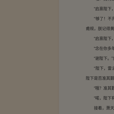
“启禀陛下，
“够了！不用
甫规，朕记得黄
“启禀陛下，
“念在你多年
“谢陛下。”
“陛下，雷云
陛下是否准其觐
“哦？准其觐
“喏，陛下有
接着，萧天带