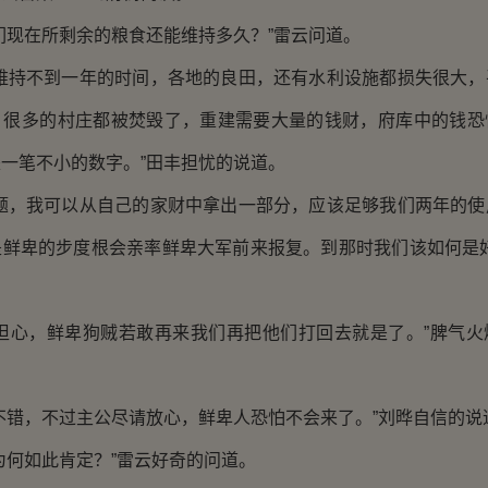
现在所剩余的粮食还能维持多久？”雷云问道。
持不到一年的时间，各地的良田，还有水利设施都损失很大，
。很多的村庄都被焚毁了，重建需要大量的钱财，府库中的钱恐
一笔不小的数字。”田丰担忧的说道。
，我可以从自己的家财中拿出一部分，应该足够我们两年的使
是鲜卑的步度根会亲率鲜卑大军前来报复。到那时我们该如何是好
心，鲜卑狗贼若敢再来我们再把他们打回去就是了。”脾气火
错，不过主公尽请放心，鲜卑人恐怕不会来了。”刘晔自信的说
何如此肯定？”雷云好奇的问道。