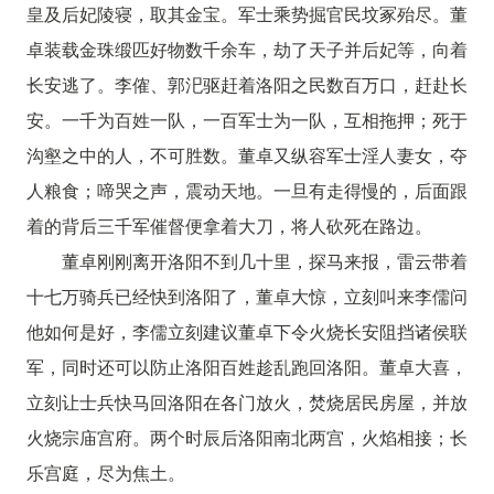
皇及后妃陵寝，取其金宝。军士乘势掘官民坟冢殆尽。董
卓装载金珠缎匹好物数千余车，劫了天子并后妃等，向着
长安逃了。李傕、郭汜驱赶着洛阳之民数百万口，赶赴长
安。一千为百姓一队，一百军士为一队，互相拖押；死于
沟壑之中的人，不可胜数。董卓又纵容军士淫人妻女，夺
人粮食；啼哭之声，震动天地。一旦有走得慢的，后面跟
着的背后三千军催督便拿着大刀，将人砍死在路边。
董卓刚刚离开洛阳不到几十里，探马来报，雷云带着
十七万骑兵已经快到洛阳了，董卓大惊，立刻叫来李儒问
他如何是好，李儒立刻建议董卓下令火烧长安阻挡诸侯联
军，同时还可以防止洛阳百姓趁乱跑回洛阳。董卓大喜，
立刻让士兵快马回洛阳在各门放火，焚烧居民房屋，并放
火烧宗庙宫府。两个时辰后洛阳南北两宫，火焰相接；长
乐宫庭，尽为焦土。