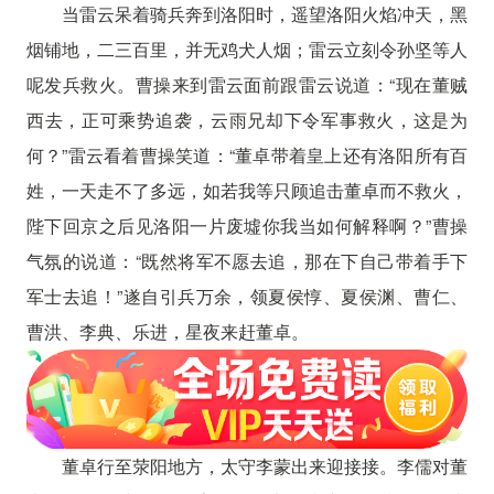
当雷云呆着骑兵奔到洛阳时，遥望洛阳火焰冲天，黑
烟铺地，二三百里，并无鸡犬人烟；雷云立刻令孙坚等人
呢发兵救火。曹操来到雷云面前跟雷云说道：“现在董贼
西去，正可乘势追袭，云雨兄却下令军事救火，这是为
何？”雷云看着曹操笑道：“董卓带着皇上还有洛阳所有百
姓，一天走不了多远，如若我等只顾追击董卓而不救火，
陛下回京之后见洛阳一片废墟你我当如何解释啊？”曹操
气氛的说道：“既然将军不愿去追，那在下自己带着手下
军士去追！”遂自引兵万余，领夏侯惇、夏侯渊、曹仁、
曹洪、李典、乐进，星夜来赶董卓。
董卓行至荥阳地方，太守李蒙出来迎接接。李儒对董