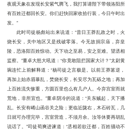
夜观天象在发现长安紫气腾飞，我打算请陛下带领洛阳所
有百姓迁都回长安。你们赶快回家收拾行装，今日午时出
发。”
此时司徒杨彪站出来说道：“昔日王莽乱政之时，火
烧长安，关中地区又是残破零落。今无故捐宗庙，弃皇
陵，恐洛阳百姓惊动。天下动之至易，安之至难。望丞相
监察。”董卓大怒大吼道：“你竟敢阻拦国家大计？”太尉黄
琬连忙上前解释道：“杨司徒之言极是。以前王莽篡逆，
再加上始赤眉暴乱，焚烧长安，长安尽为瓦砾之地；再加
上百姓流失惨重，方圆百里也么有几户人。今弃宫室而就
荒地，非所宜也。”董卓阴冷的说道：“关东贼起，天下播
乱。长安有崤山函谷关之险；更临近陇右，木石砖瓦，几
日就可办理完毕，宫室营造，不须月余。汝等休要再胡乱
说话了。”司徒荀爽进谏道：“丞相若欲迁都，百姓骚动不