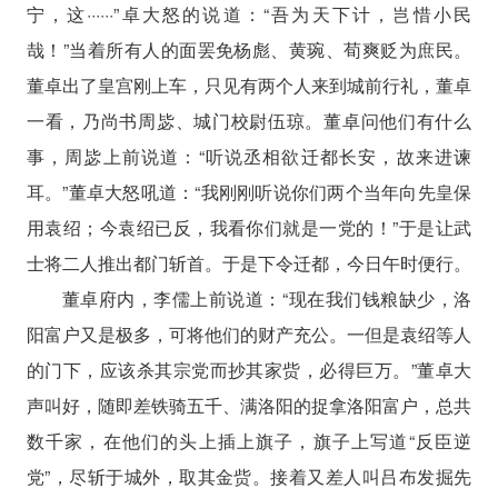
宁，这······”卓大怒的说道：“吾为天下计，岂惜小民
哉！”当着所有人的面罢免杨彪、黄琬、荀爽贬为庶民。
董卓出了皇宫刚上车，只见有两个人来到城前行礼，董卓
一看，乃尚书周毖、城门校尉伍琼。董卓问他们有什么
事，周毖上前说道：“听说丞相欲迁都长安，故来进谏
耳。”董卓大怒吼道：“我刚刚听说你们两个当年向先皇保
用袁绍；今袁绍已反，我看你们就是一党的！”于是让武
士将二人推出都门斩首。于是下令迁都，今日午时便行。
董卓府内，李儒上前说道：“现在我们钱粮缺少，洛
阳富户又是极多，可将他们的财产充公。一但是袁绍等人
的门下，应该杀其宗党而抄其家赀，必得巨万。”董卓大
声叫好，随即差铁骑五千、满洛阳的捉拿洛阳富户，总共
数千家，在他们的头上插上旗子，旗子上写道“反臣逆
党”，尽斩于城外，取其金赀。接着又差人叫吕布发掘先