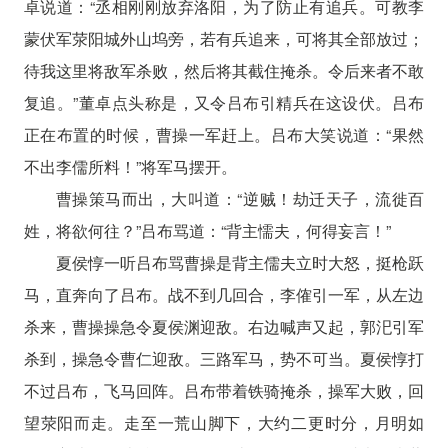
卓说道：“丞相刚刚放弃洛阳，为了防止有追兵。可教李
蒙伏军荥阳城外山坞旁，若有兵追来，可将其全部放过；
待我这里将敌军杀败，然后将其截住掩杀。令后来者不敢
复追。”董卓点头称是，又令吕布引精兵在这设伏。吕布
正在布置的时候，曹操一军赶上。吕布大笑说道：“果然
不出李儒所料！”将军马摆开。
曹操策马而出，大叫道：“逆贼！劫迁天子，流徙百
姓，将欲何往？”吕布骂道：“背主懦夫，何得妄言！”
夏侯惇一听吕布骂曹操是背主儒夫立时大怒，挺枪跃
马，直奔向了吕布。战不到几回合，李傕引一军，从左边
杀来，曹操操急令夏侯渊迎敌。右边喊声又起，郭汜引军
杀到，操急令曹仁迎敌。三路军马，势不可当。夏侯惇打
不过吕布，飞马回阵。吕布带着铁骑掩杀，操军大败，回
望荥阳而走。走至一荒山脚下，大约二更时分，月明如