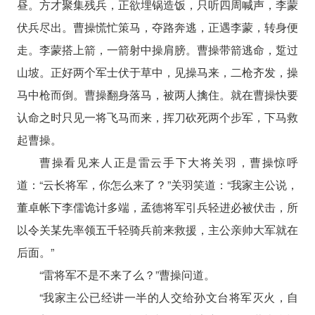
昼。方才聚集残兵，正欲埋锅造饭，只听四周喊声，李蒙
伏兵尽出。曹操慌忙策马，夺路奔逃，正遇李蒙，转身便
走。李蒙搭上箭，一箭射中操肩膀。曹操带箭逃命，踅过
山坡。正好两个军士伏于草中，见操马来，二枪齐发，操
马中枪而倒。曹操翻身落马，被两人擒住。就在曹操快要
认命之时只见一将飞马而来，挥刀砍死两个步军，下马救
起曹操。
曹操看见来人正是雷云手下大将关羽，曹操惊呼
道：“云长将军，你怎么来了？”关羽笑道：“我家主公说，
董卓帐下李儒诡计多端，孟德将军引兵轻进必被伏击，所
以令关某先率领五千轻骑兵前来救援，主公亲帅大军就在
后面。”
“雷将军不是不来了么？”曹操问道。
“我家主公已经讲一半的人交给孙文台将军灭火，自