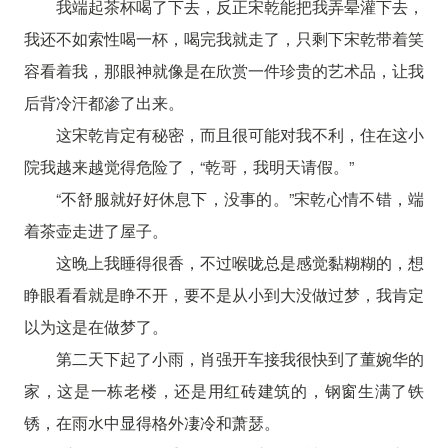
我端起茶杯喝了下去，反正宋乾能把我弄晕灌下去，
我还不如索性喝一杯，喝完我就走了，只剩下宋乾带着笑
容看着我，那眼神就像是在欣赏一件珍贵的艺术品，让我
后背冷汗都渗了出来。
这宋乾肯定有秘密，而且很可能对我不利，住在这小
院我越来越觉得危险了，“乾哥，我明天请假。”
“不舒服就好好休息下，没事的。”宋乾心情不错，端
着茶壶走进了屋子。
这晚上我睡得很香，不过喉咙总是感觉黏糊糊的，想
睁眼看看就是睁不开，要不是从小到大没做过梦，我肯定
以为这是在做梦了。
第二天下起了小雨，肖强开车接我很快到了董婉华的
家，这是一栋老楼，还是用红砖建筑的，钢窗生满了铁
锈，在雨水中显得格外凄冷和萧瑟。