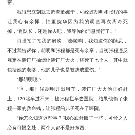
密。
我很想立刻就去调查董婉华，可经过胡明和张程的事
让我心有余悸，怕董婉华因为我的调查再次离奇死
掉，“肖队长，还是你去吧，我等你的消息就行了。”
肖强拍了拍我的肩膀，“秦陵啊，我知道你的顾忌，
不过我告诉你，胡明和张程都是死有余辜，当初张程违反
规定在装订厂抽烟让装订厂大火，烧死了七个人，其中就
包括她的老婆，他的儿子也是被烧成重伤。”
“那胡明呢？”
“哼，那时候胡明开出租车，装订厂大火他正好赶
上，120堵车过不来，被张程拦车去医院，结果他偷了张
程一家的救命钱，让张程的儿子死在了医院。”
“你怎么知道这些事？”我心底舒服了一些，可怜之人
必有可恨之处，两个人都不是好东西。