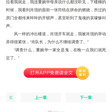
拉着我就走，我连董婉华母亲说什么都没听见，下楼梯的
时候，我看到肖强的面前一张符纸在拼命的燃烧，所过的
房门全都传来咔咔的开锁声，甚至听到了鬼魂的哀嚎惨叫
声。
风一样的冲出楼道，肖强开车就走，我被肖强的举动
弄得很紧张，“肖队长，为什么不继续调查了。”
“调查什么，董婉华一家全是鬼，在晚一点我们就死
定了。”
上一章
下一章