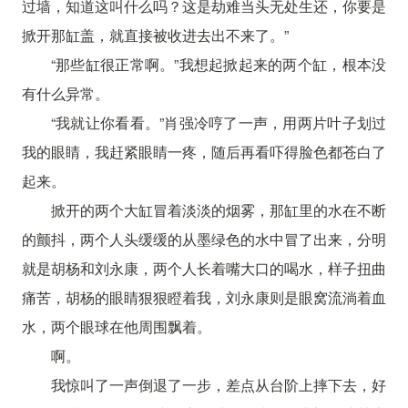
过墙，知道这叫什么吗？这是劫难当头无处生还，你要是
掀开那缸盖，就直接被收进去出不来了。”
“那些缸很正常啊。”我想起掀起来的两个缸，根本没
有什么异常。
“我就让你看看。”肖强冷哼了一声，用两片叶子划过
我的眼睛，我赶紧眼睛一疼，随后再看吓得脸色都苍白了
起来。
掀开的两个大缸冒着淡淡的烟雾，那缸里的水在不断
的颤抖，两个人头缓缓的从墨绿色的水中冒了出来，分明
就是胡杨和刘永康，两个人长着嘴大口的喝水，样子扭曲
痛苦，胡杨的眼睛狠狠瞪着我，刘永康则是眼窝流淌着血
水，两个眼球在他周围飘着。
啊。
我惊叫了一声倒退了一步，差点从台阶上摔下去，好