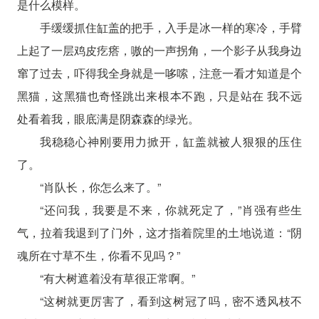
是什么模样。
手缓缓抓住缸盖的把手，入手是冰一样的寒冷，手臂
上起了一层鸡皮疙瘩，嗷的一声拐角，一个影子从我身边
窜了过去，吓得我全身就是一哆嗦，注意一看才知道是个
黑猫，这黑猫也奇怪跳出来根本不跑，只是站在 我不远
处看着我，眼底满是阴森森的绿光。
我稳稳心神刚要用力掀开，缸盖就被人狠狠的压住
了。
“肖队长，你怎么来了。”
“还问我，我要是不来，你就死定了，”肖强有些生
气，拉着我退到了门外，这才指着院里的土地说道：“阴
魂所在寸草不生，你看不见吗？”
“有大树遮着没有草很正常啊。”
“这树就更厉害了，看到这树冠了吗，密不透风枝不