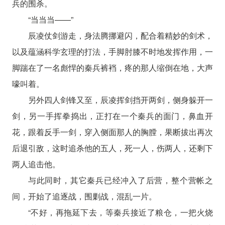
兵的围杀。
“当当当——”
辰凌仗剑游走，身法腾挪避闪，配合着精妙的剑术，
以及蕴涵科学玄理的打法，手脚肘膝不时地发挥作用，一
脚踹在了一名彪悍的秦兵裤裆，疼的那人缩倒在地，大声
嚎叫着。
另外四人剑锋又至，辰凌挥剑挡开两剑，侧身躲开一
剑，另一手挥拳捣出，正打在一个秦兵的面门，鼻血开
花，跟着反手一剑，穿入侧面那人的胸膛，果断拔出再次
后退引敌，这时追杀他的五人，死一人，伤两人，还剩下
两人追击他。
与此同时，其它秦兵已经冲入了后营，整个营帐之
间，开始了追逐战，围剿战，混乱一片。
“不好，再拖延下去，等秦兵接近了粮仓，一把火烧