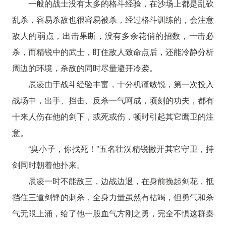
一般的战士没有太多的格斗经验，在沙场上都是乱砍
乱杀，容易杀敌也很容易被杀，经过格斗训练的，会注意
敌人的弱点，出击果断，没有多余花俏的招数，一击必
杀，而精锐中的武士，盯住敌人致命点后，还能冷静分析
周边的环境，杀敌的同时尽量避开冷袭。
辰凌由于战斗经验丰富，十分机谨敏锐，第一次投入
战场中，出手、挡击、反杀一气呵成，顷刻的功夫，都有
十来人伤在他的剑下，或死或伤，顿时引起其它鹰卫的注
意。
“臭小子，你找死！”五名壮汉精锐撇开其它守卫，持
剑同时朝着他扑来。
辰凌一时不能敌三，边战边退，在身前挽起剑花，抵
挡住三道剑锋的刺杀，全身力量虽然有枯竭，但勇气和杀
气无限上涌，给了他一股血气方刚之勇，完全不惧这群秦