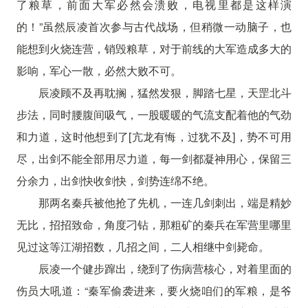
了粮草，前面大军必然会溃败，电视里都是这样演
的！”虽然辰凌首次参与古代战场，但稍微一动脑子，也
能想到火烧连营，销毁粮草，对于前线的大军造成多大的
影响，军心一散，必然大败不可。
辰凌顾不及再耽搁，猛然发狠，脚踏七星，天罡北斗
步法，同时腰腹间吸气，一股暖暖的气流支配着他的气劲
和力道，这时他想到了[亢龙有悔，过犹不及]，势不可用
尽，出剑不能全部用尽力道，每一剑都凝神用心，保留三
分余力，出剑快收剑快，剑势连绵不绝。
那两名秦兵被他抢了先机，一连几剑刺出，端是精妙
无比，招招致命，角度刁钻，那粗矿的秦兵在军营里哪里
见过这等江湖招数，几招之间，二人相继中剑毙命。
辰凌一个健步蹿出，绕到了伤病营核心，对着里面的
伤员大吼道：“秦军偷袭进来，要火烧咱们的军粮，是爷