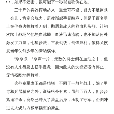
中，如果不还击，很可能下一秒就被砍倒在地。
三十斤的兵器挥动起来，重量可不轻，臂力不足厮杀
一会儿，肯定会脱力，辰凌渐感手臂酸麻，但是千百名勇
士在他身边挥舞着刀剑，抛洒着敌人的鲜血和头颅。让初
次踏上战场的他热血沸腾，血液迅速流转，也不知从何处
激发了力量，七星步法，古辰剑诀，剑锋犀利，依稀又恢
复当年仗剑少年的潇洒模样。
“杀杀杀！”杀声一片，无数的将士倒在血泊之中，但
没有人来得及去搭手援救，因为敌人的戈锋还没有停止，
无情残酷地挥舞着。
这些秦军鹰卫都是精锐，不同于一般的战士，除了甲
胄和兵器精良之外，训练格外有素，虽然五百人，但步步
紧逼冲杀，竟然已冲入了营盘后身，压制了守军，企图冲
过去火烧后方粮草辎重的营盘。