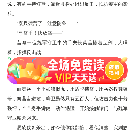
戈，有的手持短弩，靠近栅栏处组织反击，抵抗秦军的袭
兵。
“秦兵袭营了，注意防备——”
“弓箭手！快放箭——”
营盘一位魏军守卫中的千夫长巢盖提着宝剑，大喝
着，指挥反击战。
而秦兵一个个如狼似虎，用盾牌挡箭，用兵器挥舞磕
箭，向营盘进攻，鹰卫虽然只有五百人，但攻击力也十分
强悍，个个身手矫健，动作迅猛，开始接触辕门，与魏军
守卫厮杀起来。
辰凌仗剑杀出，如今他体能翻倍，看似消瘦，实则筋