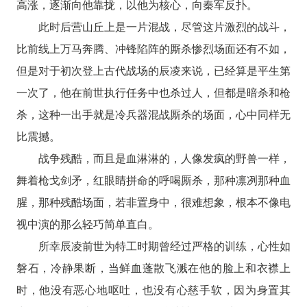
高涨，逐渐向他靠拢，以他为核心，向秦军反扑。
此时后营山丘上是一片混战，尽管这片激烈的战斗，
比前线上万马奔腾、冲锋陷阵的厮杀惨烈场面还有不如，
但是对于初次登上古代战场的辰凌来说，已经算是平生第
一次了，他在前世执行任务中也杀过人，但都是暗杀和枪
杀，这种一出手就是冷兵器混战厮杀的场面，心中同样无
比震撼。
战争残酷，而且是血淋淋的，人像发疯的野兽一样，
舞着枪戈剑矛，红眼睛拼命的呼喝厮杀，那种凛冽那种血
腥，那种残酷场面，若非置身中，很难想象，根本不像电
视中演的那么轻巧简单直白。
所幸辰凌前世为特工时期曾经过严格的训练，心性如
磐石，冷静果断，当鲜血蓬散飞溅在他的脸上和衣襟上
时，他没有恶心地呕吐，也没有心慈手软，因为身置其