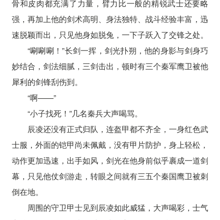
骨和皮肉都充满了力量，臂力比一般的精锐武士还要略
强，再加上他的剑术高明、身法独特、战斗经验丰富，迅
速脱颖而出，只见他身如脱兔，一下子跃入了交锋之处。
“唰唰唰！”长剑一挥，剑光扑朔，他的身影与剑身巧
妙结合，剑法细腻，三剑击出，顿时有三个秦军鹰卫被他
犀利的剑锋刮伤到。
“啊——”
“小子找死！”几名秦兵大声喝骂。
辰凌还没有正式归队，连盔甲都不齐全，一身红色武
士服，外面的铠甲尚未佩戴，没有甲片防护，身上轻松，
动作更加迅速，出手如风，剑光在他身前似乎裹成一道剑
幕，只见他仗剑游走，转眼之间就有三五个秦国鹰卫被刺
倒在地。
周围的守卫甲士见到辰凌如此威猛，大声喝彩，士气