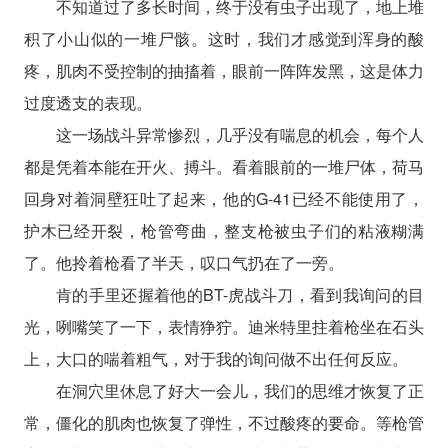
不知道过了多长时间，终于没有虫子出现了，地上堆
积了小山似的一堆尸骸。这时，我们才感觉到浑身的酸
疼，肌肉不受控制的抽搐着，眼前一阵阵发黑，这是体力
过度透支的表现。
这一场战斗异常惨烈，几乎没有喘息的机会，每个人
都是凭着本能在开火、搏斗。看着眼前的一堆尸体，荷马
回身对着洞壁狂吐了起来，他的G-41已经不能使用了，
护木已经开裂，枪管弯曲，整支枪被虫子们的粘液糊满
了。他拎着枪看了半天，叹口气扔在了一旁。
肯的手里还握着他的BT-虎战斗刀，看到我询问的目
光，咧嘴笑了一下，表情狰狞。迪米特里拄着枪坐在石头
上，大口的喘着粗气，对于我的询问做不出任何反应。
在洞穴里休息了好大一会儿，我们的思维才恢复了正
常，僵化的肌肉也恢复了弹性，不过酸疼的要命。等枪管