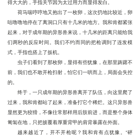
得大大的，手指关节因为太过用力而显得发白。
荷马喘哼哼地又抱出了一枚卵，这次扔地比较近，卵
咕噜噜地停在了离洞口只有十几米的地方。我和肯都紧张
起来，对于成年期的异形兽来说，十几米的距离只能给我
们两秒的反应时间。我们不约而同的把枪调到了连发模
式，手指也搭上了扳机。
虫子们看到了那枚卵，显得有些犹豫，在那里踌躇不
前，我们也不敢开枪扫射，怕它们一哄而上，局面会失控
的。
终于，一只成年期的异形兽离开了队伍，向这里爬了
过来，我和肯都站了起来，准备打它个稀烂。这只异形兽
显然更为狡猾，不像往常那样用后肢前进，而是整个身体
匍匐在地，只把披覆着厚重背甲的肩背暴露在外面。
越来越近了，开不开枪呢？我和肯有点犹豫。“砰