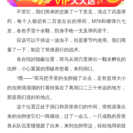
不管它，我们简单的交换了一下意见，清点了武器弹
药，每个人都还有二百发左右的弹药，M79和榴弹六七
发，各色手雷十余颗，防身手枪一支及弹药若干。
应该可以干掉这一波虫子，但是要节约使用。我们商
量了一下，制定了简便易行的战术。
各自找好隐蔽位置，荷马从洞穴里捧出一颗未孵化的
虫卵，小心翼翼的用破布垫着，来到洞口。
“嘿——”荷马把手里的虫卵抛了出去，足有篮球大小
的虫卵滴溜溜的打着转落在了离洞口二三十米远的地方，
那是我们选好的地点。
这个位置正处于洞口和异形兽们的中间，突然滚落出
来的虫卵使它们一阵骚动，过了一会儿，一只成熟的异形
兽从队伍里慢慢踱了出来，来到虫卵旁边，轻轻地用前肢