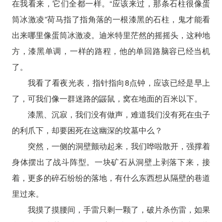
在我看来，它们全都一样。“应该来过，那条石柱很像蛋
筒冰激凌”荷马指了指角落的一根漆黑的石柱，鬼才能看
出来哪里像蛋筒冰激凌。迪米特里茫然的摇摇头，这种地
方，漆黑单调，一样的路程，他的单回路脑容已经当机
了。
我看了看夜光表，指针指向8点钟，应该已经是早上
了，可我们像一群迷路的鼹鼠，窝在地面的百米以下。
漆黑、沉寂，我们没有做声，难道我们没有死在虫子
的利爪下，却要困死在这幽深的坟墓中么？
突然，一侧的洞壁颤动起来，我们哗啦散开，强撑着
身体摆出了战斗阵型。一块矿石从洞壁上剥落下来，接
着，更多的碎石纷纷的落地，有什么东西想从隔壁的巷道
里过来。
我摸了摸腰间，手雷只剩一颗了，破片杀伤雷，如果