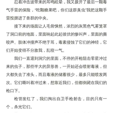
忍着冲击波带来的耳鸣眩晕，我又拨开了最后一颗毒
气手雷的保险，“吃颗糖果吧，你们这群臭虫”我把这颗手
雷投掷进了兽群的中央。
接下来的场面让人毛骨悚然，浓烈的灰黑色气雾笼罩
了洞口前的地面，里面响起此起彼伏的惨叫声，里面的撕
咬声、肢体冲撞声不绝于耳，毒素侵蚀了它们的神经，它
们开始变得不分敌我，乱咬一气。
我们一直退到洞穴的里面，不停的开枪阻击零星冲过
来的虫子，那些半大的异形兽，一开始还会喷射毒液，但
大都失去了准头，而且毒液的储蓄很少，最多只能喷发两
次。它们嘶叫着冲过来，想靠近我们，但都倒毙在我们的
枪口下。
枪管发红了，我们掏出自卫手枪射击，目的只有一
个，杀光它们。