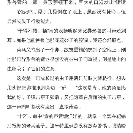
形兽猛的一颤，身形萎顿下来，巨大的口器发出“嘶嘶
——”的悲鸣，晃了几晃倒在了地上，虽然没有毙命，但
显然丧失了行动能力。
“干得不错，扬”肯的表扬听起来比异形兽的叫声还刺
耳，如果他能换换他那花花公子的腔调，我还会舒服点。
荷马又抱出了一个卵，故技重施的扔到了空地上，刚
才那只异形兽的遭遇显然没有被虫子们重视，倒是地上的
虫卵吸引了它们的注意。
这次是一只成长期的虫子用两只前肢交替爬行，想去
用头部把卵推滚到旁边。“砰——”这次是肯，他的角度比
我的好，子弹击穿了卵后，又把隐藏在后面的虫子击穿，
连一声鸣叫都没有发出，直接毙命。
“十环，命中”肯的声音懒洋洋的，就像一个窝在靶铺
后报靶的老兵油子。迪米特里倒是没有放弃警惕，眼睛瞪