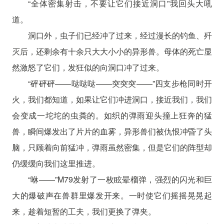
“全体密集射击，不要让它们接近洞口”我回头大吼
道。
洞口外，虫子们已经冲了过来，经过漫长的钓鱼、歼
灭后，还剩余有十余只大大小小的异形兽。母体的死亡显
然激怒了它们，发狂似的向洞口冲了过来。
“砰砰砰——哒哒哒——突突突——”四支步枪同时开
火，我们都知道，如果让它们冲进洞口，接近我们，我们
会变成一坨坨的虫粪的。如织的弹雨迎头撞上狂奔的猛
兽，瞬间爆发出了片片的血雾，异形兽们被仇恨冲昏了头
脑，只顾着向前猛冲，弹雨虽然密集，但是它们的阵型却
仍缓缓向我们这里推进。
“咻——”M79发射了一枚眩晕榴弹，强烈的闪光和巨
大的爆破声在兽群里爆发开来。一时使它们摇摇晃晃起
来，趁着短暂的工夫，我们更换了弹夹。