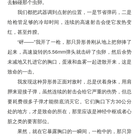
去触碰那个虫卵。
我们都把武器调到点射的位置，一是节省弹药，二是
给枪管足够的冷却时间，连续的高速射击会使它发热变
红，甚至炸膛。
“砰——”我开了一枪，那只异形兽刚从地上把卵捧了
起来，高速旋转的5.56mm弹头就击碎了虫卵，然后余势
未减地又扎进它的胸口，蛋液和血雾一起迸散开来，这是
致命的一击。
我发现这种异形兽正面对敌时，总是伏着身体，用肩
胛来迎接子弹，虽然连续的射击会给它严重的伤势，但总
要耗费很多子弹才能彻底消灭它。它们胸口下方30公分
处的地方，才是致命的所在，那里应该是神经中枢或者心
脏之类的要害部位。
果然，就在它暴露胸口的一瞬间，一枪中的，那只异