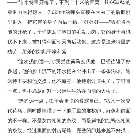
——”迪米特里开枪了，不到二十米的距离，HK-G3A3的
穿甲力大得惊人，7.62mm的弹头直接在大虫子的后脑那
里射入，把它带的身子向后一扬。“砰砰砰——”我和肯本
能的开枪了，子弹撕裂了胸口的毛发肌肉，它的身子再也
伏不下来，被打得仰面朝天向后栽倒。这次是迪米特里的
功劳，射杀的如此干净利落。
“这次扔的远一点”我拦住荷马交代他，已经往返了好
多趟，他的脸上流下的汗水把灰尘冲出了一条条沟渠。迪
米特里要和他交换，他不愿意，他特别讨厌虫子，宁可累
一点，也不愿意面对一只活生生站在面前的大虫子。
“扔的远一点，虫子会更快的暴露自己。”我又一次交
代荷马，同时眼睛瞄了一下他手里的那枚卵，好像和前面
的不一样。不是灰白相间的条纹，而是鲜艳的红褐色相间
的条纹。经过里面的射击爆炸，完整的卵越来越不好找，