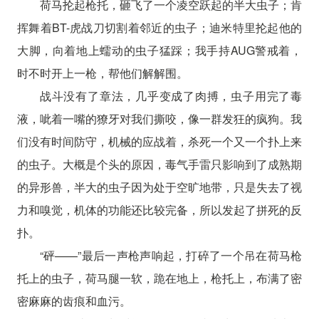
荷马抡起枪托，砸飞了一个凌空跃起的半大虫子；肯
挥舞着BT-虎战刀切割着邻近的虫子；迪米特里抡起他的
大脚，向着地上蠕动的虫子猛踩；我手持AUG警戒着，
时不时开上一枪，帮他们解解围。
战斗没有了章法，几乎变成了肉搏，虫子用完了毒
液，呲着一嘴的獠牙对我们撕咬，像一群发狂的疯狗。我
们没有时间防守，机械的应战着，杀死一个又一个扑上来
的虫子。大概是个头的原因，毒气手雷只影响到了成熟期
的异形兽，半大的虫子因为处于空旷地带，只是失去了视
力和嗅觉，机体的功能还比较完备，所以发起了拼死的反
扑。
“砰——”最后一声枪声响起，打碎了一个吊在荷马枪
托上的虫子，荷马腿一软，跪在地上，枪托上，布满了密
密麻麻的齿痕和血污。