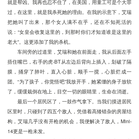
就是帮凶。我再也忍不住了，在美国，用童工可是个大罪
过，在这里，就是我杀死她的理由。在我的示意下，艾瑞
把她叫了出来，那个女人满不在乎，还在不知死活的
说：“女皇会收复这里的，到那时你们才知道谁是这里的
老大”。这更添加了我的杀机。
车间旁的过道里，艾瑞和她在前面走，我从后面左手
捂住嘴巴，右手的虎-BT从左边后背向上插入，划破了隔
膜，捅穿了肺叶，直入心脏，顺手一搅，心脏烂成一
团。“为了孩子，你觉悟吧”我放开手，她紧绷的身子放软
了，缓缓栽倒在地上，目空一切的眼睛里，生命在消逝。
最后一个居民区了，一鼓作气拿下。当我们摸进居民
区里时，只碰到了四五个敌人，凭借着高矮错杂的房屋结
构，艾瑞几乎没有开枪的机会，我便解决了敌人，Mini-
14更是一枪未发。