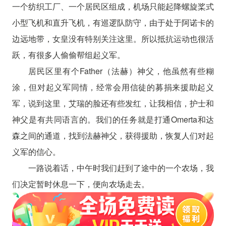
一个纺织工厂、一个居民区组成，机场只能起降螺旋桨式
小型飞机和直升飞机，有巡逻队防守，由于处于阿诺卡的
边远地带，女皇没有特别关注这里。所以抵抗运动也很活
跃，有很多人偷偷帮组起义军。
居民区里有个Father（法赫）神父，他虽然有些糊
涂，但对起义军同情，经常会用信徒的募捐来援助起义
军，说到这里，艾瑞的脸还有些发红，让我相信，护士和
神父是有共同语言的。我们的任务就是打通Omerta和达
森之间的通道，找到法赫神父，获得援助，恢复人们对起
义军的信心。
一路说着话，中午时我们赶到了途中的一个农场，我
们决定暂时休息一下，便向农场走去。