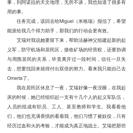
事，到阿诺拉的天文地理，无所不谈，我也知道了很多有
用的事。
任务完成，该回去给Miguel（米格瑞）报信了，希望
能派给我几个得力助手，那我们的行动会更有效。
艾瑞对我说她要留下来，帮助法赫神父组建起新的起
义军，防守机场和居民区，接收矿场的经营权，还要协调
与周围居民的关系，毕竟离开过一段时间，信任一旦失
去，想要找回来就得付出双倍的努力。看来我只能自己去
Omerta了。
我在居民区休息了一夜，艾瑞好像一夜没睡，在我起
床的时候，她已经组织起一支有十几个人的起义军队伍，
人员的组成有职员、工人、甚至教师和学生。我看着他
们，他们也充满畏惧的看着我，他们习惯了被奴役，只有
经历过血和火的考验，才能成为真正地战士。艾瑞把那些