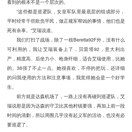
看到的根本不是一个层次的。
“这些都是巡逻队，女皇军队里最底层的组成部分，
平时经常干些欺负平民，做正规军帮凶的事情，他们也是
死有余辜。”艾瑞说道。
我们打扫了战场，除了一枝Beretta92F外，没有什么
可利用的，我让艾瑞装备上了，贝雷塔92，意大利出
产，精度高、后坐力小、枪身纤细，适合艾瑞使用，比她
的。38强了不止一点。她很喜欢，不停的把玩，还详细
的问我使用的方法和注意事项，我觉得她会是一个好学
生。
前方就是达森机场了，一路上没有再碰到巡逻队，艾
瑞说那是因为达森的守卫比其他村镇要强，再加上前一段
时间的清剿，所以周围几乎没有起义军的活动，也没有必
要巡逻了。