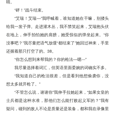
睛。
“砰！”战斗结束。
“艾瑞！艾瑞—”我呼喊着，谁知道她在干嘛，别搂头
给我一发子弹。走进灌木丛，我不禁笑起来，艾瑞抱头伏
在地上，伸手拍怕她的肩膀，她受惊似的弹坐起来。“你
没事吧？”我尽量把语气放缓“都结束了”她回过神来，手里
还握着那只打空了的。38。
“你怎么想到来帮我的？你的枪法—嗯---”
我尽量选择着词汇，但英语里面委婉的词确实不多。
“我知道自己的枪法很差，但是看到他想偷袭你，没
想太多就开枪了。”
“不管怎么说，谢谢你”我伸手拉她起来，“如果女皇的
士兵都是这种水准，那他们怎么能打败起义军的？”我有
疑问，碰到的敌人不论是质量还是装备，都和我在录像里