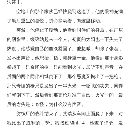
法还击。
空地上的那个家伙已经快爬到这边了，他的眼神充满
了劫后重生的喜悦，拼命挣动着，向这里移动。
突然，他停止了蠕动，他看到同伴们的身后，在厂房
的阴影里，缓缓站起来一个人。初夏的太阳也一下失去了
热度，他感觉自己的血液凝固了。他想喊，却张了张嘴，
发不出声音，他想抬手指，却身重千金。他看到那个身影
举起了一只奇怪的枪，只能看到火光，却听不到声音，在
后面的两个同伴相继倒下了，那个恶魔又掏出了一把枪，
那只奇怪的枪只是发出了一串火光，一眨眼的功夫，同伴
们就倒下了。然后看到那支枪对准了自己，火光一闪，最
后的念头是：奇怪，为什么没有声音。
纺织厂的战斗结束了，艾瑞从车间上面爬了下来，对
我比出了胜利的手势。我接过Mini-14，检查了弹仓，发