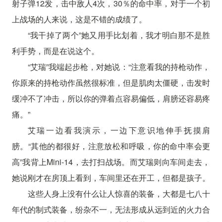
射子弹12发，击中敌人4次，30％的命中率，对于一个初
上战场的人来说，这是不错的成绩了。
“我干掉了两个”她又用手比划着，我才明白那不是胜
利手势，而是在说这个。
“艾瑞”我端起步枪，对她说：“注意看我的持枪动作，
你原来的持枪动作虽然很标准，但是肌肉太僵硬，击发时
缓冲不了冲击，所以你的弹着点容易偏低，肩膀还容易疼
痛。”
艾瑞一边看我演示，一边下意识地伸手抚摸肩
膀。“其他的都很好，注意放松和呼吸，你的命中率会更
高”我背上Mini-14，去打扫战场。而艾瑞则向车间走去，
她说刚才在房顶上看到，车间里还在开工，但都是孩子。
这些人身上没有什么让人惊喜的装备，大都是七八十
年代的制式装备，纷杂不一，无法形成从远到近的火力合