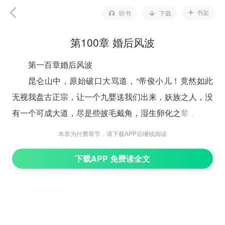
书架
听书
下载
第100章 婚后风波
第一百章婚后风波
昆仑山中，原始破口大骂道，“帝俊小儿！竟然如此
无视我盘古正宗，让一个九婴送我们出来，妖族之人，没
有一个可成大道，尽是些披毛戴角，湿生卵化之辈，都该
死！”
本章为付费章节，请下载APP后继续阅读
通天虽然也是气愤不过，不过听到自己的二哥把所有
下载APP 免费读全文
的妖族都算进去，却是反驳道，“二哥，这你就说错了，
那只是东皇太等有限几人而已，怎么能将所有