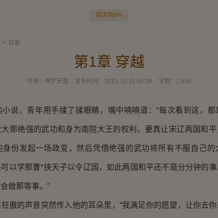
阅读到0%
>
目录
第1章 穿越
作者：
神罗天真
发布时间：
2015-10-25 09:39
字数：
2,938
说，青年用手揉了揉眼睛，嘴中喃喃道：“每次看到这，都
大大那绝强的武功和身为南院大王的权利，要真让宋辽两国和平
的身份发起一场政变，然后凭借绝强的武功将所有不服自己的
码可以学那曹*挟天子以令辽国，如此两国和平还不是分分钟的事
会做那等事。”
傲的声音突然传入他的耳朵里，“我满足你的愿望，让你去你