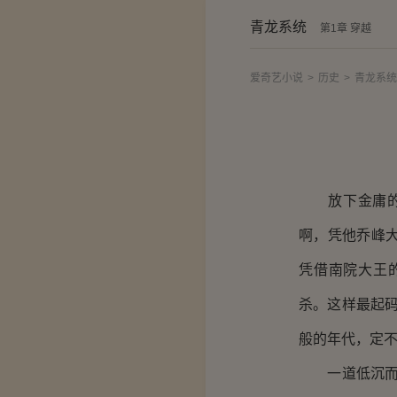
青龙系统
第1章 穿越
爱奇艺小说
>
历史
>
青龙系统
放下金庸的小
啊，凭他乔峰
凭借南院大王
杀。这样最起
般的年代，定不
一道低沉而狂