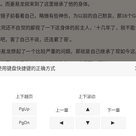
了。而姜易龙就来到了这里继承了他的身体。
子前看着自己，略微有些神伤，为以前的自己默哀，那16个G
说完还不自觉的鄙视了一下这身体的前主人，‘十几年了，就不能
吧，害了自己不说，还连累了哥’。
龙想起了一个比较严重的问题，那就是自己继承了现如今这
到这里，姜易龙本来就有些神伤的心，变得更加惆怅了。
使用键盘快捷键的正确方式
跳骑马舞的咯吱咯吱的床上看着羸弱的身体，嘟囔的骂着前
了下来，无奈的笑一声，然后平静了下来，心中开始运转起来思
如今的姜易龙除了知道自己穿越了这个消息和这具身体的主
道，这里是姜府，乃是，姜家现任家主，忠顺侯——姜宇的府邸
类似于平行世界。这里的大宋已享国运百年，同样的内忧外患不