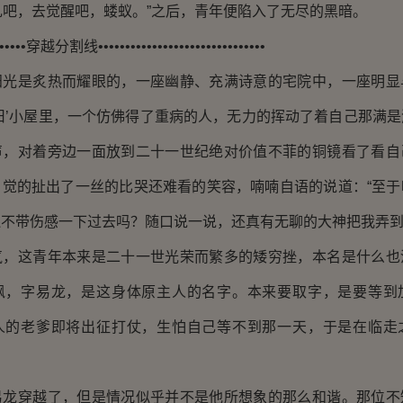
挣扎吧，去觉醒吧，蝼蚁。”之后，青年便陷入了无尽的黑暗。
••••穿越分割线•••••••••••••••••••••••••••••••
是炙热而耀眼的，一座幽静、充满诗意的宅院中，一座明显
旧’小屋里，一个仿佛得了重病的人，无力的挥动了着自己那满
声，对着旁边一面放到二十一世纪绝对价值不菲的铜镜看了看自
自觉的扯出了一丝的比哭还难看的笑容，喃喃自语的说道：“至于
不带伤感一下过去吗？随口说一说，还真有无聊的大神把我弄到
这青年本来是二十一世光荣而繁多的矮穷挫，本名是什么也
枫，字易龙，是这身体原主人的名字。本来要取字，是要等到
人的老爹即将出征打仗，生怕自己等不到那一天，于是在临走
穿越了，但是情况似乎并不是他所想象的那么和谐。那位不