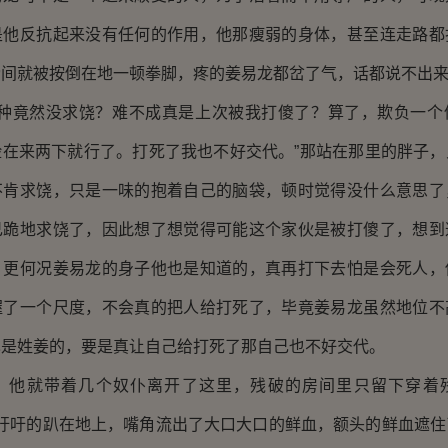
是他反抗起来没有任何的作用，他那瘦弱的身体，甚至连走路都
瞬间就被按倒在地一顿拳脚，疼的姜易龙都岔了气，话都说不出
种竟然没求饶？难不成真是上次被我打傻了？算了，欺负一个
脸在来两下就行了。打死了我也不好交代。”那站在那里的胖子，
不肯求饶，只是一味的抱着自己的脑袋，顿时觉得没什么意思了
己跪地求饶了，因此想了想觉得可能这个家伙是被打傻了，想到
，更何况姜易龙的身子他也是知道的，真再打下去怕是会死人，
握了一个尺度，不会真的把人给打死了，毕竟姜易龙虽然地位不
也是姓姜的，要是真让自己给打死了那自己也不好交代。
就带着几个奴仆离开了这里，残破的房间里只留下穿着
喘吁吁的趴在地上，嘴角流出了大口大口的鲜血，额头的鲜血遮