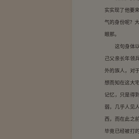
实实现了他要来
气的身份呢？
眼那。
这句身体以前
己父亲长年领
外的族人，对
想而知在这大
记忆，只是得
弱，几乎人见
西，而在此之
毕竟已经被打