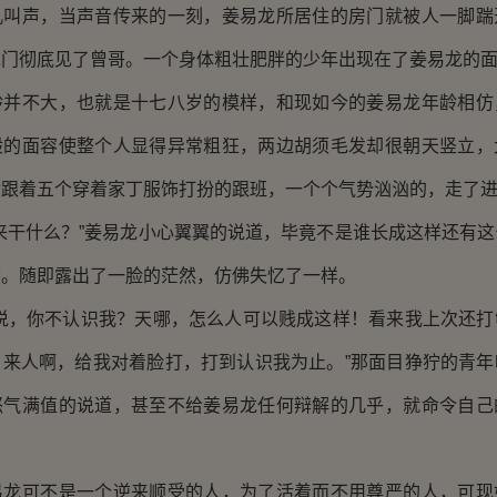
吼叫声，当声音传来的一刻，姜易龙所居住的房门就被人一脚踹
木门彻底见了曾哥。一个身体粗壮肥胖的少年出现在了姜易龙的
不大，也就是十七八岁的模样，和现如今的姜易龙年龄相仿
般的面容使整个人显得异常粗狂，两边胡须毛发却很朝天竖立，
后跟着五个穿着家丁服饰打扮的跟班，一个个气势汹汹的，走了
干什么？”姜易龙小心翼翼的说道，毕竟不是谁长成这样还有这
下。随即露出了一脸的茫然，仿佛失忆了一样。
，你不认识我？天哪，怎么人可以贱成这样！看来我上次还打
？来人啊，给我对着脸打，打到认识我为止。”那面目狰狞的青年
怒气满值的说道，甚至不给姜易龙任何辩解的几乎，就命令自己
可不是一个逆来顺受的人，为了活着而不用尊严的人，可现