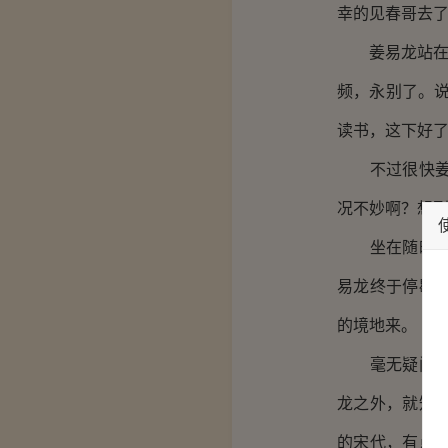
幸的见春哥去
姜易龙站在镜
频，永别了。
读书，这下好了
不过很快姜易
况不妙啊？想
坐在随时都在
易龙终于停歇
的境地来。
毫无疑问，现
龙之外，就知
的宋代，有点