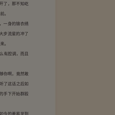
开了，那不知屹
面前。
，一身的锦衣绣
大步流星的冲了
进来。
么有腔调，而且
够你啊，竟然敢
听了这话之后如
的手下开始群殴
如今的姜易龙到