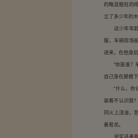
的略显粗狂的
立了多少年的
这少年年龄并
服，车祸现场
进来，在他身
“你是谁？来
自己身在屋檐
“什么，你说
装着不认识我
同火上浇油，
姜易龙。
说实话姜易龙