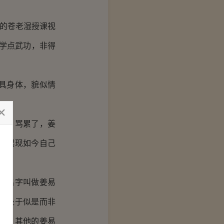
的苍老湿授课视
学点武功，非得
具身体，貌似情
任。骂累了，姜
考起现如今自己
人名字叫做姜易
。处于似是而非
断，其他的姜易