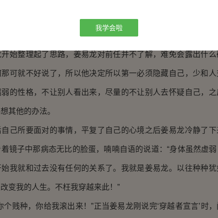
。不过可以知道的是，如果自己不想出点什么办法的话，恐怕自
我学会啦
始整理起了思路，姜易龙对前任并不了解，难免会露出什么
何那可就不好说了，所以他决定所以第一必须隐藏自己，少和人
懦弱的性格，不让别人看出来，尽量的不让别人去怀疑自己，之
再想其他的办法。
己所要面对的事情，平复了自己的心境之后姜易龙冷静了下
看着镜子中那病态无比的脸蛋，喃喃自语的说道：“身体虽然虚弱
开始我就和过去没有任何的关系了。我就是姜易龙。以往种种犹
改变我的人生。不枉我穿越来此！”
个贱种，你给我滚出来！”正当姜易龙刚说完‘穿越者宣言’时，