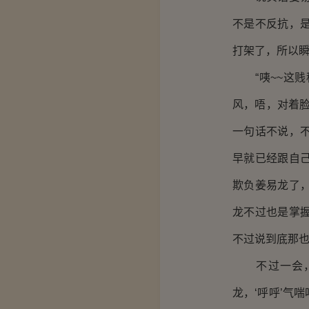
不是不反抗，
打架了，所以
“咦~~这贱
风，唔，对着
一句话不说，
早就已经跟自
欺负姜易龙了
龙不过也是掌
不过说到底那
不过一会，他
龙，‘呼呼’气