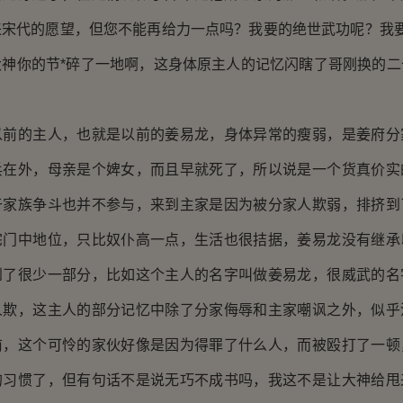
宋代的愿望，但您不能再给力一点吗？我要的绝世武功呢？我要
大神你的节*碎了一地啊，这身体原主人的记忆闪瞎了哥刚换的二
的主人，也就是以前的姜易龙，身体异常的瘦弱，是姜府分
兵在外，母亲是个婢女，而且早就死了，所以说是一个货真价实
于家族争斗也并不参与，来到主家是因为被分家人欺弱，排挤到
宅门中地位，只比奴仆高一点，生活也很拮据，姜易龙没有继承
到了很少一部分，比如这个主人的名字叫做姜易龙，很威武的名
人欺，这主人的部分记忆中除了分家侮辱和主家嘲讽之外，似乎
前，这个可怜的家伙好像是因为得罪了什么人，而被殴打了一顿
的习惯了，但有句话不是说无巧不成书吗，我这不是让大神给甩