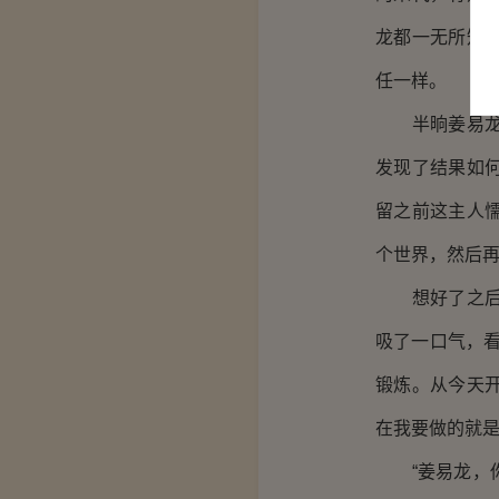
龙都一无所知
任一样。
半晌姜易龙开
发现了结果如
留之前这主人
个世界，然后
想好了之后自
吸了一口气，
锻炼。从今天
在我要做的就是
“姜易龙，你