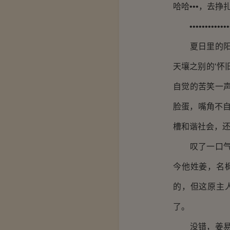
哈哈•••，去
••••••••••••••
夏日里的阳光
天壤之别的‘怀
自觉的苦笑一
脸蛋，嘴角不
槽和谐社会，还
叹了一口气，
今他姓姜，名
的，但这原主
了。
没错，姜易龙