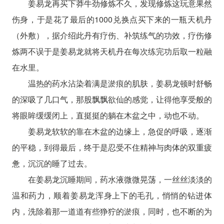
姜易龙再买下莽牛劲修炼不久，发现修炼这玩意果然
伤身，于是花了最后的1000兑换点买下来的一瓶天机丹
（外敷），据介绍此丹有疗伤、补筑练气的功效，疗伤修
炼两不误于是姜易龙就将天机丹在每次练完功后取一粒融
在水里。
温热的药水沾染着满是淤痕的肌肤，姜易龙顿时舒畅
的深吸了几口气，那股飘飘欲仙的感觉，让得他享受般的
将眼眸缓缓闭上，直挺挺的躺在木盆之中，动也不动。
姜易龙软软的靠在木盆的边缘上，急促的呼吸，逐渐
的平稳，到得最后，终于是忍受不住精神与肉体的双重疲
惫，沉沉的睡了过去。
在姜易龙沉睡期间，药水液微微晃荡，一丝丝淡淡的
温和药力，顺着姜易龙浑身上下的毛孔，悄悄的钻进体
内，洗除着那一道道有些狰狞的淤痕，同时，也不断的为