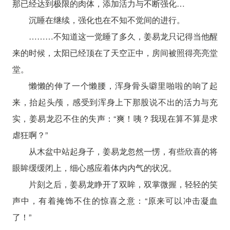
那已经达到极限的肉体，添加活力与不断强化…
沉睡在继续，强化也在不知不觉间的进行。
………不知道这一觉睡了多久，姜易龙只记得当他醒
来的时候，太阳已经顶在了天空正中，房间被照得亮亮堂
堂。
懒懒的伸了一个懒腰，浑身骨头噼里啪啦的响了起
来，抬起头颅，感受到浑身上下那股说不出的活力与充
实，姜易龙忍不住的失声：“爽！咦？我现在算不算是求
虐狂啊？”
从木盆中站起身子，姜易龙忽然一愣，有些欣喜的将
眼眸缓缓闭上，细心感应着体内内气的状况。
片刻之后，姜易龙睁开了双眸，双掌微握，轻轻的笑
声中，有着掩饰不住的惊喜之意：“原来可以冲击凝血
了！”