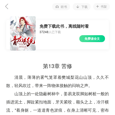
书架
听书
下载
免费下载此书，离线随时看
37248
人已下载
免费读全文
第13章 苦修
清晨，薄薄的雾气笼罩着樊城梨花山山顶，久久不
散，轻风吹过，带来一阵物体接触的闷响之声。
山顶上的一处隐蔽树林中，姜易龙双脚如树桩一般的
插进泥土，脚趾紧扣地面，牙关紧咬，额头之上，冷汗横
流，*着身躯，一道道青色淤痕，在身上清晰可见，密布