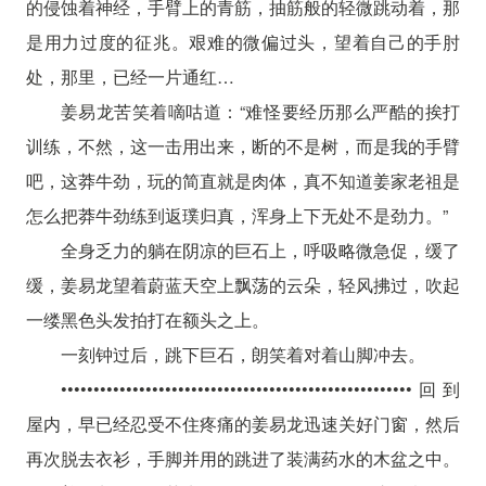
的侵蚀着神经，手臂上的青筋，抽筋般的轻微跳动着，那
是用力过度的征兆。艰难的微偏过头，望着自己的手肘
处，那里，已经一片通红…
姜易龙苦笑着嘀咕道：“难怪要经历那么严酷的挨打
训练，不然，这一击用出来，断的不是树，而是我的手臂
吧，这莽牛劲，玩的简直就是肉体，真不知道姜家老祖是
怎么把莽牛劲练到返璞归真，浑身上下无处不是劲力。”
全身乏力的躺在阴凉的巨石上，呼吸略微急促，缓了
缓，姜易龙望着蔚蓝天空上飘荡的云朵，轻风拂过，吹起
一缕黑色头发拍打在额头之上。
一刻钟过后，跳下巨石，朗笑着对着山脚冲去。
••••••••••••••••••••••••••••••••••••••••••••••••••••••回到
屋内，早已经忍受不住疼痛的姜易龙迅速关好门窗，然后
再次脱去衣衫，手脚并用的跳进了装满药水的木盆之中。