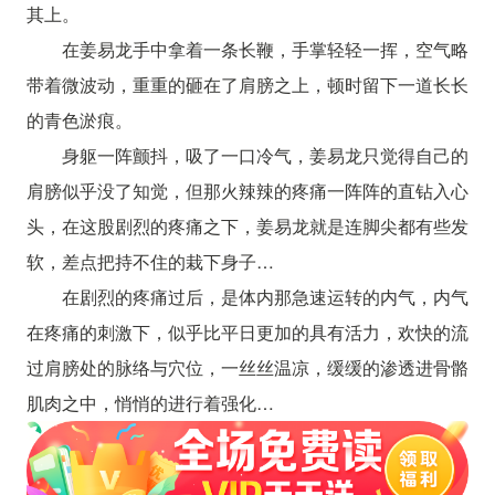
其上。
在姜易龙手中拿着一条长鞭，手掌轻轻一挥，空气略
带着微波动，重重的砸在了肩膀之上，顿时留下一道长长
的青色淤痕。
身躯一阵颤抖，吸了一口冷气，姜易龙只觉得自己的
肩膀似乎没了知觉，但那火辣辣的疼痛一阵阵的直钻入心
头，在这股剧烈的疼痛之下，姜易龙就是连脚尖都有些发
软，差点把持不住的栽下身子…
在剧烈的疼痛过后，是体内那急速运转的内气，内气
在疼痛的刺激下，似乎比平日更加的具有活力，欢快的流
过肩膀处的脉络与穴位，一丝丝温凉，缓缓的渗透进骨骼
肌肉之中，悄悄的进行着强化…