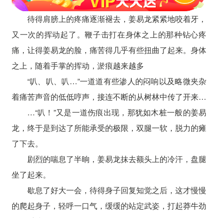
待得肩膀上的疼痛逐渐褪去，姜易龙紧紧地咬着牙，
又一次的挥动起了。鞭子击打在身体之上的那种钻心疼
痛，让得姜易龙的脸，痛苦得几乎有些扭曲了起来。身体
之上，随着手掌的挥动，淤痕越来越多
“叭、叭、叭…”一道道有些渗人的闷响以及略微夹杂
着痛苦声音的低低哼声，接连不断的从树林中传了开来…
…“叭！”又是一道伤痕出现，那犹如木桩一般的姜易
龙，终于是到达了所能承受的极限，双腿一软，脱力的瘫
了下去。
剧烈的喘息了半晌，姜易龙抹去额头上的冷汗，盘腿
坐了起来。
歇息了好大一会，待得身子回复知觉之后，这才慢慢
的爬起身子，轻呼一口气，缓缓的站定武姿，打起莽牛劲