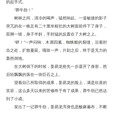
的起手式。
“莽牛劲！”
树林之间，清冷的喝声，猛然响起。一道敏捷的影子
突兀的在一株足有二十厘米粗壮的大树面前停下了身子，
双脚一错，身子半斜，手肘猛的反轰在了大树之上。
“砰！”一声闷响，木屑四溅，蜘蛛般的裂缝，沿着肘
击之处，扩散蔓延。嘎吱一声，片刻之后，终于是无力的
轰然倒地。
在大树倒下的时候，姜易龙抢先一步退开了身形，然
后轻飘飘的落在一块巨石之上。
望着自己所取得的成果，姜易龙的脸上，满是欣喜的
笑容，这么多天以来的苦修终于有了成果，莽牛劲已然达
到了小成。
发出了一记莽牛劲，姜易龙浑身也是酸麻遍布，不断