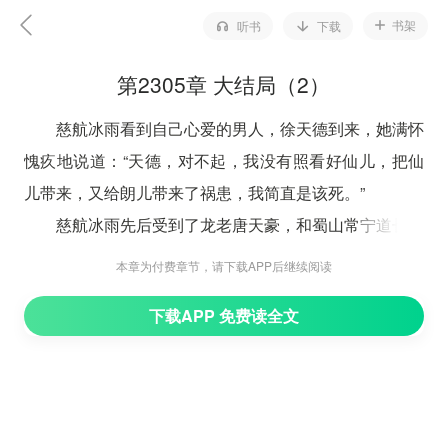
书架
听书
下载
第2305章 大结局（2）
慈航冰雨看到自己心爱的男人，徐天德到来，她满怀
愧疚地说道：“天德，对不起，我没有照看好仙儿，把仙
儿带来，又给朗儿带来了祸患，我简直是该死。”
慈航冰雨先后受到了龙老唐天豪，和蜀山常宁道长的
联合袭击，她身受重伤，身子十分虚弱，又是为了救自己
本章为付费章节，请下载APP后继续阅读
的孙女徐仙，更是身受重伤，已经开始陷入弥留，脑海中
下载APP 免费读全文
开始出现幻象，她不由得想