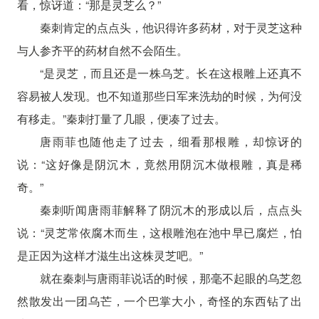
看，惊讶道：“那是灵芝么？”
秦刺肯定的点点头，他识得许多药材，对于灵芝这种
与人参齐平的药材自然不会陌生。
“是灵芝，而且还是一株乌芝。长在这根雕上还真不
容易被人发现。也不知道那些日军来洗劫的时候，为何没
有移走。”秦刺打量了几眼，便凑了过去。
唐雨菲也随他走了过去，细看那根雕，却惊讶的
说：“这好像是阴沉木，竟然用阴沉木做根雕，真是稀
奇。”
秦刺听闻唐雨菲解释了阴沉木的形成以后，点点头
说：“灵芝常依腐木而生，这根雕泡在池中早已腐烂，怕
是正因为这样才滋生出这株灵芝吧。”
就在秦刺与唐雨菲说话的时候，那毫不起眼的乌芝忽
然散发出一团乌芒，一个巴掌大小，奇怪的东西钻了出