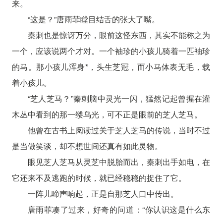
来。
“这是？”唐雨菲瞠目结舌的张大了嘴。
秦刺也是惊讶万分，眼前这怪东西，其实不能称之为
一个，应该说两个才对。一个袖珍的小孩儿骑着一匹袖珍
的马。那小孩儿浑身*，头生芝冠，而小马体表无毛，载
着小孩儿。
“芝人芝马？”秦刺脑中灵光一闪，猛然记起曾握在灌
木丛中看到的那一缕乌光，可不正是眼前的芝人芝马。
他曾在古书上阅读过关于芝人芝马的传说，当时不过
是当做笑谈，却不想世间还真有如此灵物。
眼见芝人芝马从灵芝中脱胎而出，秦刺出手如电，在
它还来不及逃跑的时候，就已经稳稳的捉住了它。
一阵儿啼声响起，正是自那芝人口中传出。
唐雨菲凑了过来，好奇的问道：“你认识这是什么东