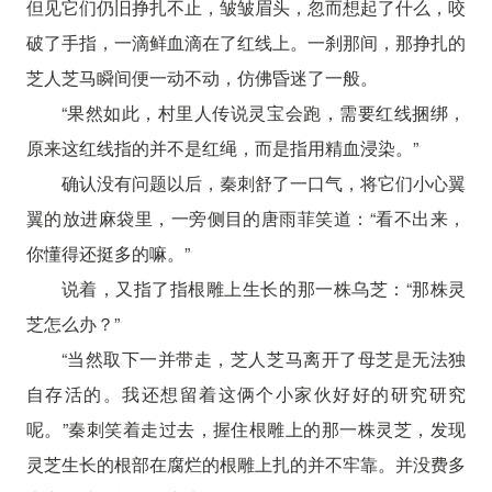
但见它们仍旧挣扎不止，皱皱眉头，忽而想起了什么，咬
破了手指，一滴鲜血滴在了红线上。一刹那间，那挣扎的
芝人芝马瞬间便一动不动，仿佛昏迷了一般。
“果然如此，村里人传说灵宝会跑，需要红线捆绑，
原来这红线指的并不是红绳，而是指用精血浸染。”
确认没有问题以后，秦刺舒了一口气，将它们小心翼
翼的放进麻袋里，一旁侧目的唐雨菲笑道：“看不出来，
你懂得还挺多的嘛。”
说着，又指了指根雕上生长的那一株乌芝：“那株灵
芝怎么办？”
“当然取下一并带走，芝人芝马离开了母芝是无法独
自存活的。我还想留着这俩个小家伙好好的研究研究
呢。”秦刺笑着走过去，握住根雕上的那一株灵芝，发现
灵芝生长的根部在腐烂的根雕上扎的并不牢靠。并没费多