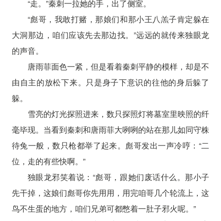
“走。”秦刺一拉她的手，出了侧室。
“彪哥，我敢打赌，那娘们和那小王八羔子肯定躲在
大洞那边，咱们应该先去那边找。”远远的就传来独眼龙
的声音。
唐雨菲面色一紧，但是看着秦刺平静的模样，却是不
由自主的放松下来。只是身子下意识的往他的身后躲了
躲。
雪亮的灯光探照进来，数只探照灯将墓室里映照的纤
毫毕现。当看到秦刺和唐雨菲大咧咧的站在那儿如同守株
待兔一般，数只枪都举了起来。彪哥发出一声冷哼：“二
位，走的有些快啊。”
独眼龙邪笑着说：“彪哥，跟她们废话什么。那小子
先干掉，这娘们彪哥你先用用，用完咱哥几个轮流上，这
鸟不生蛋的地方，咱们兄弟可都憋着一肚子邪火呢。”