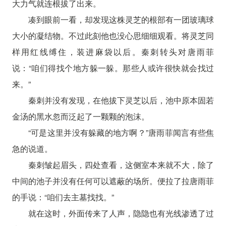
大力气就连根拔了出来。
凑到眼前一看，却发现这株灵芝的根部有一团玻璃球
大小的凝结物。不过此刻他也没心思细细观看。将灵芝同
样用红线缚住，装进麻袋以后。秦刺转头对唐雨菲
说：“咱们得找个地方躲一躲。那些人或许很快就会找过
来。”
秦刺并没有发现，在他拔下灵芝以后，池中原本固若
金汤的黑水忽而泛起了一颗颗的泡沫。
“可是这里并没有躲藏的地方啊？”唐雨菲闻言有些焦
急的说道。
秦刺皱起眉头，四处查看，这侧室本来就不大，除了
中间的池子并没有任何可以遮蔽的场所。便拉了拉唐雨菲
的手说：“咱们去主墓找找。”
就在这时，外面传来了人声，隐隐也有光线渗透了过