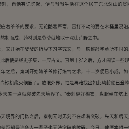
，自他有记忆起，便与爷爷生活在这个居于东北深山的贫
着爷爷的要求，无论酷暑严寒，雷打不动的要在木桶里浸泡
材熬制而成，药材则是爷爷就地取于深山荒野之中。
又开始在爷爷的指导下习字究文，与一般稚龄学童所不同的
。此后便是经史子集，一应古文。直到十岁之后，方才阅读一些
之后，秦刺开始随爷爷修行练气之术，十二岁便已小成，如
是尚缺机缘火候罢了。放眼外界，怕是再难找出如此幼龄便已登
天差一点就突破先天境界了。”秦刺穿好棉衣，盘腿坐在炕上
境界的门槛之后，秦刺无时无刻不在想着突破，先天和后天
的差距却是许多人一辈子也无法突破的障碍。今日，他原本想一