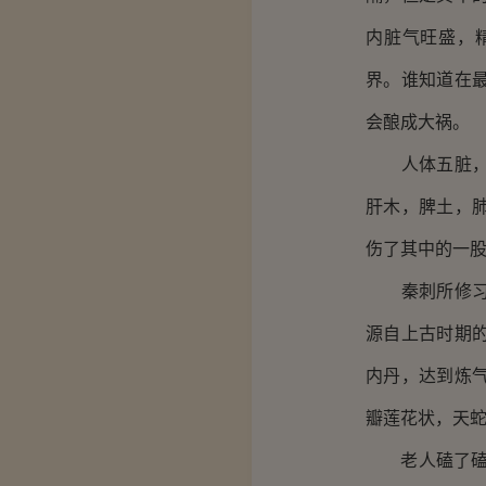
内脏气旺盛，
界。谁知道在
会酿成大祸。
人体五脏，心
肝木，脾土，
伤了其中的一
秦刺所修习的
源自上古时期
内丹，达到炼
瓣莲花状，天蛇
老人磕了磕烟