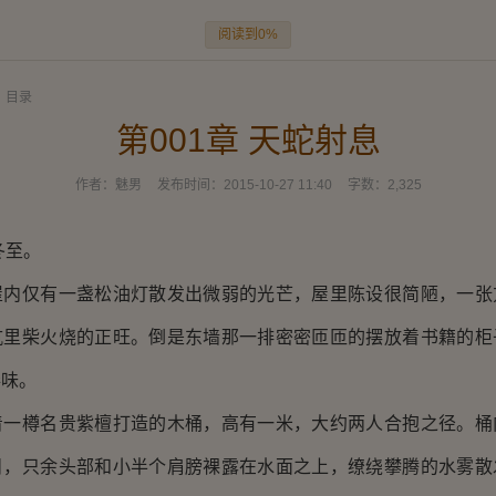
阅读到0%
目录
第001章 天蛇射息
作者：
魅男
发布时间：
2015-10-27 11:40
字数：
2,325
冬至。
仅有一盏松油灯散发出微弱的光芒，屋里陈设很简陋，一张
炕里柴火烧的正旺。倒是东墙那一排密密匝匝的摆放着书籍的柜
卷味。
樽名贵紫檀打造的木桶，高有一米，大约两人合抱之径。桶
目，只余头部和小半个肩膀裸露在水面之上，缭绕攀腾的水雾散