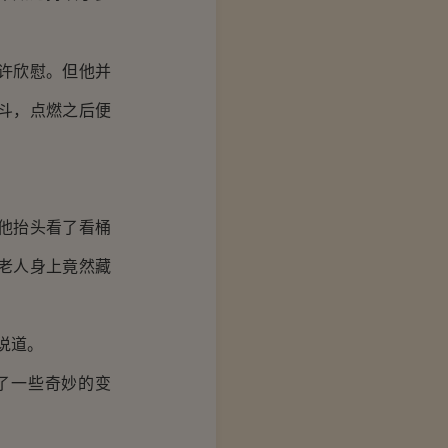
许欣慰。但他并
斗，点燃之后便
他抬头看了看桶
老人身上竟然藏
说道。
了一些奇妙的变