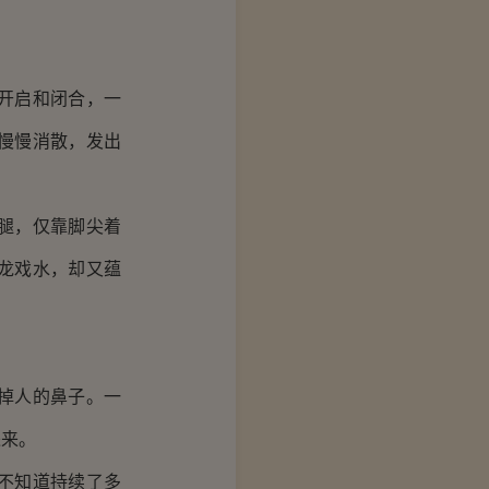
开启和闭合，一
慢慢消散，发出
腿，仅靠脚尖着
龙戏水，却又蕴
掉人的鼻子。一
进来。
不知道持续了多