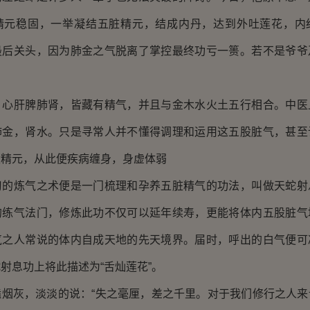
精元稳固，一举凝结五脏精元，结成内丹，达到外吐莲花，内
最后关头，因为肺金之气脱离了掌控最终功亏一篑。若不是爷爷
肝脾肺肾，皆藏有精气，并且与金木水火土五行相合。中医
肺金，肾水。只是寻常人并不懂得调理和运用这五股脏气，甚至
股精元，从此便疾病缠身，身虚体弱
炼气之术便是一门梳理和孕养五脏精气的功法，叫做天蛇射
的练气法门，修炼此功不仅可以延年续寿，更能将体内五股脏气
气之人常说的体内自成天地的先天境界。届时，呼出的白气便可
射息功上将此描述为“舌灿莲花”。
灰，淡淡的说：“失之毫厘，差之千里。对于我们修行之人来