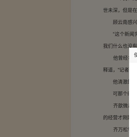
世未深，但是
顾云南感兴趣
“这个新闻完
我们什么也没有
他曾经将那份
释道，“记者们
他清澈的双眼
可那个时候，
齐歆微出了车
的经营才刚刚
齐万松特意与