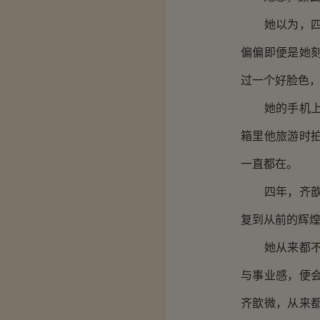
她以为，四年
偏偏即便是她
过一个好脸色
她的手机上总
箱里他旅游时
一直都在。
四年，齐歆微
复到从前的辉
她从来都不是
与事业感，便
齐歆微，从来