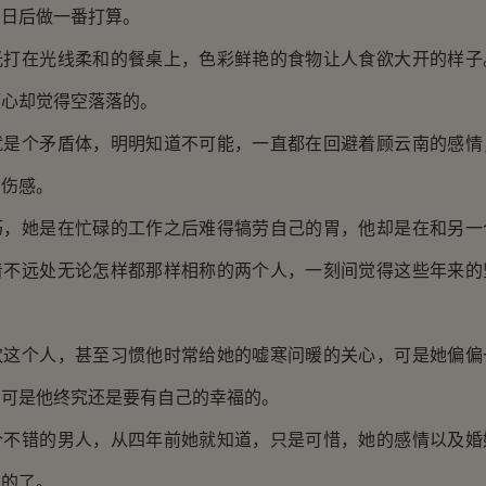
的日后做一番打算。
在光线柔和的餐桌上，色彩鲜艳的食物让人食欲大开的样子
颗心却觉得空落落的。
个矛盾体，明明知道不可能，一直都在回避着顾云南的感情
的伤感。
她是在忙碌的工作之后难得犒劳自己的胃，他却是在和另一
着不远处无论怎样都那样相称的两个人，一刻间觉得这些年来的
个人，甚至习惯他时常给她的嘘寒问暖的关心，可是她偏偏
，可是他终究还是要有自己的幸福的。
错的男人，从四年前她就知道，只是可惜，她的感情以及婚
定的了。