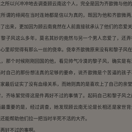
所以兴冲冲地去调查顾云南这个人，完全是因为齐歆微与他的
谓的绯闻在当时连她都是信以为真的，既因为他和齐歆微两
光了出来，更加因为顾云南竟然在人前直接就承认了他们的恋爱
子风这么多年，莫名其妙的竟然与另一个男人恋爱了，还弄
她心里却觉得有那么一丝的侥幸。侥幸齐歆微原来没有和黎子风
那个时候刚刚回国的他，看见帅气冷漠的黎子风，确实是有
当时自己的那份想法真的足够的要命，说齐歆微是个苦逼的孩子
家最后证实了没有血缘关系，而她则真的是喜欢上了自己的亲堂
齐咏絮觉得这是件再好不过的事情了。起码自己和黎子风之
而最重要的是，经过调查，她发现顾云南无论是长相还是家世背
至还能帮助他们拉一把当时半死不活的大齐。
好不过的事啊。