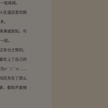
一桩绯闻。
人在酒店里的照
关系。
得满城皆知。可
在一起。
过非分之想的。
喜欢上了自己的
兄o╯□╰o……
间还存在了那么
景，都和齐歆微