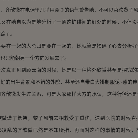
齐歆微在电话里几乎用命令的语气警告她，不可以喜欢黎子
在她自以为是地分析了一通这桩绯闻的好处的时候，不但没
失踪了。
在一起的人总归是要在一起的，她就算是操碎了心去分析好
却也只能朝另一个方向发展去了。
真正见到顾云南的时候，她是以一种格外欣赏甚至是探究的
良好的出生背景和不错的外貌，甚至还自带白大褂制服诱~惑的迷
和齐歆微发生过关系，可是人家那样大方的承认，这种行径还是
遭了绑架，黎子风前去相救受了重伤，送到医院的时候直
衫凌乱的齐歆微已然是不知所措，再面对这样的事情的时候，