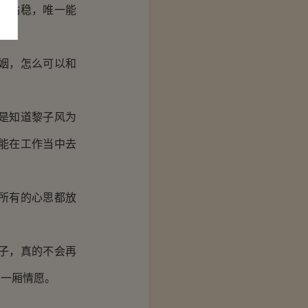
速站稳，唯一能
姻，怎么可以和
是知道黎子风为
能在工作当中去
所有的心思都放
子，真的不会再
的一厢情愿。