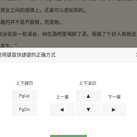
在男女之间的感情上，还是可以感知到的。
的并不是齐歆微，而是她。
全就是一桩误会，她在酒吧里喝醉了酒，我做了个好人将她送
发生。”
使用键盘快捷键的正确方式
等着他和齐歆微绯闻的报纸放在她的面前，以一种再真诚不
的问题实在太过刁难，我承认恋情是当时对她伤害最小的选择。”
看着她，像是在给她一直以来的躲避一个最好的台阶下。
真的发生了太多太多的事情。
祸去世，黎子风一蹶不振，大齐的状况因此也受到了很大的
上手，那种感觉完全就像是接手一个烂摊子。
她进行过一番长谈，大齐是齐万云一生的心血，他走的突然