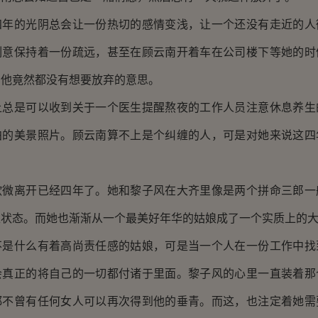
的光阴总会让一份热切的感情变浅，让一个还没有走近的人
刻意保持着一份疏远，甚至在顾云南开着车在公司楼下等她的时
，他竟然都没有想要放弃的意思。
是可以收到关于一个医生提醒熬夜的工作人员注意休息养生
拍的美景照片。顾云南算不上是个纠缠的人，可是对她来说这四
离开已经四年了。她和黎子风在大齐里像是两个拼命三郎一
煌状态。而她也渐渐从一个最美好年华的姑娘成了一个实质上的
什么有着高尚责任感的姑娘，可是当一个人在一份工作中找
会真正的将自己的一切都付诸于里面。黎子风的心里一直装着那
都不曾有任何女人可以再次得到他的垂青。而这，也注定着她需