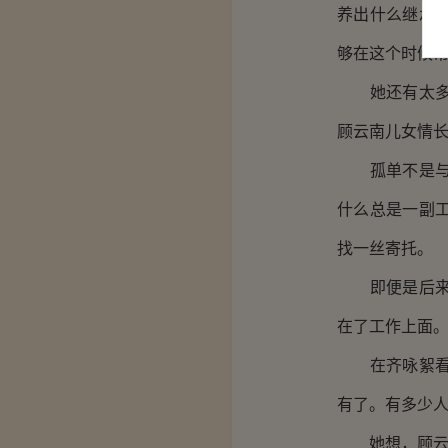
养出什么继承
够在这个时候
她还有太多的
顾云南儿女情
孤单不是与生
什么总是一副
找一丝寄托。
即便是后来黎
在了工作上面
在齐咏絮看来
有了。有多少
她想，顾云南