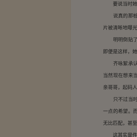
要说当时她之
说真的那桩所
片被清晰地曝
明明倒贴了黎
即便是这样，
齐咏絮承认，
当然现在想来
亲哥哥，起码人
只不过当时，
一点的希望。
无比匹配，甚
这其实是件再