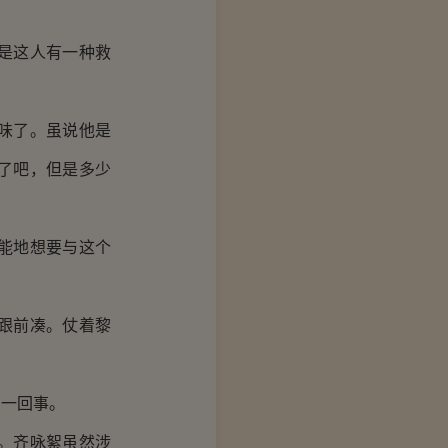
是这人有一种救
味了。虽说他是
了吧，但是多少
能地想要与这个
跟前凑。仗着黎
一回事。
。齐咏絮虽然涉