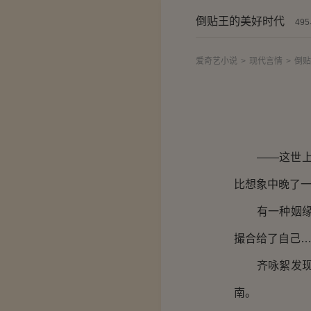
倒贴王的美好时代
49
爱奇艺小说
>
现代言情
>
倒贴
——这世上总
比想象中晚了
有一种姻缘，
撮合给了自己
齐咏絮发现，
南。