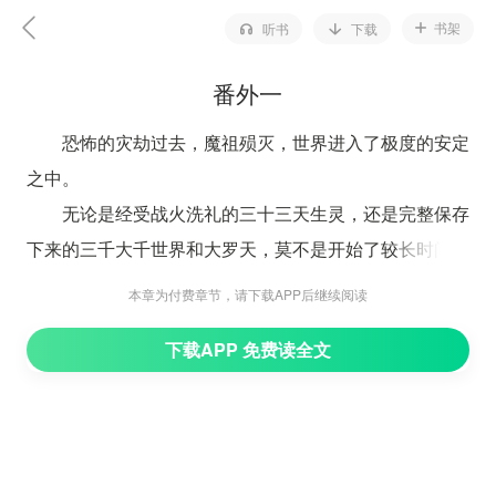
书架
听书
下载
番外一
恐怖的灾劫过去，魔祖殒灭，世界进入了极度的安定
之中。
无论是经受战火洗礼的三十三天生灵，还是完整保存
下来的三千大千世界和大罗天，莫不是开始了较长时间的
休养生息。
本章为付费章节，请下载APP后继续阅读
大罗天之中，如今的荒国已经不仅仅是这一界生灵心
下载APP 免费读全文
目中的圣地，更是其他世界强者向往的地方。
因为大鹏皇杜少甫的存在，所有人都对这个地方充满
了敬畏。