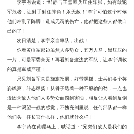
李宇有说道：“邹静与王雪率兵压住阵脚，如有敢犯
军危者，让射手射住阵角！杀无赦！“李宇可怕这个时候
他们冲乱了阵脚！造成无谓的伤亡，他都把这些人都做自
己的了！
次日清楚，李宇亲自率队，出战！
你看黄巾军那边虽然人多势众，五万人马，黑压压的
一片，可是军委毫无！再看刘备这边的军队，让李宇调教
的真是军威严谨！
只见刘备军真是旌旗招展，好带飘摇，士兵们各个英
姿飒爽，斗志昂扬！从骨子透着一种不服输的劲，一点也
没因为敌人他们人多势众而感到害怕，相反让人看到反倒
是一种渴望一战的感觉，不愧亮剑里说，任何部队都一样
他们头一任长官什么样，他们就什么样！
李宇骑在黄骠马上，喊话道：“兄弟们敌人是我们的