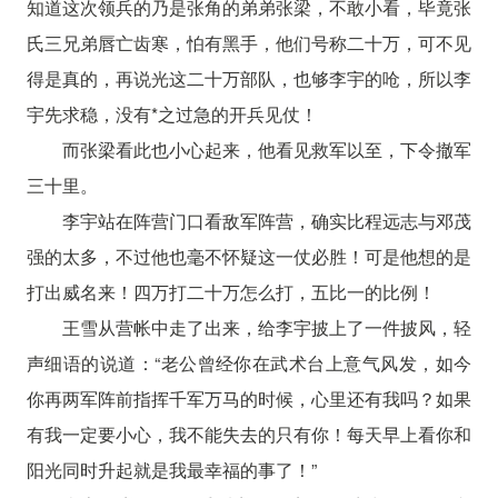
知道这次领兵的乃是张角的弟弟张梁，不敢小看，毕竟张
氏三兄弟唇亡齿寒，怕有黑手，他们号称二十万，可不见
得是真的，再说光这二十万部队，也够李宇的呛，所以李
宇先求稳，没有*之过急的开兵见仗！
而张梁看此也小心起来，他看见救军以至，下令撤军
三十里。
李宇站在阵营门口看敌军阵营，确实比程远志与邓茂
强的太多，不过他也毫不怀疑这一仗必胜！可是他想的是
打出威名来！四万打二十万怎么打，五比一的比例！
王雪从营帐中走了出来，给李宇披上了一件披风，轻
声细语的说道：“老公曾经你在武术台上意气风发，如今
你再两军阵前指挥千军万马的时候，心里还有我吗？如果
有我一定要小心，我不能失去的只有你！每天早上看你和
阳光同时升起就是我最幸福的事了！”