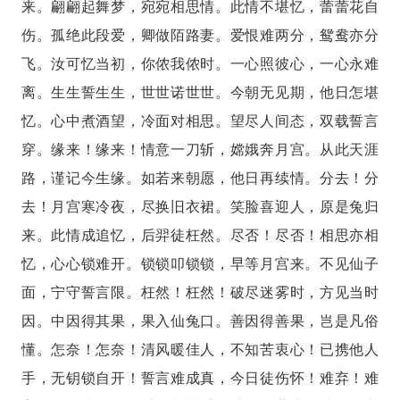
来。翩翩起舞梦，宛宛相思情。此情不堪忆，蕾蕾花自
伤。孤绝此段爱，卿做陌路妻。爱恨难两分，鸳鸯亦分
飞。汝可忆当初，你侬我侬时。一心照彼心，一心永难
离。生生誓生生，世世诺世世。今朝无见期，他日怎堪
忆。心中煮酒望，冷面对相思。望尽人间态，双载誓言
穿。缘来！缘来！情意一刀斩，嫦娥奔月宫。从此天涯
路，谨记今生缘。如若来朝愿，他日再续情。分去！分
去！月宫寒冷夜，尽换旧衣裙。笑脸喜迎人，原是兔归
来。此情成追忆，后羿徒枉然。尽否！尽否！相思亦相
忆，心心锁难开。锁锁叩锁锁，早等月宫来。不见仙子
面，宁守誓言限。枉然！枉然！破尽迷雾时，方见当时
因。中因得其果，果入仙兔口。善因得善果，岂是凡俗
懂。怎奈！怎奈！清风暖佳人，不知苦衷心！已携他人
手，无钥锁自开！誓言难成真，今日徒伤怀！难弃！难