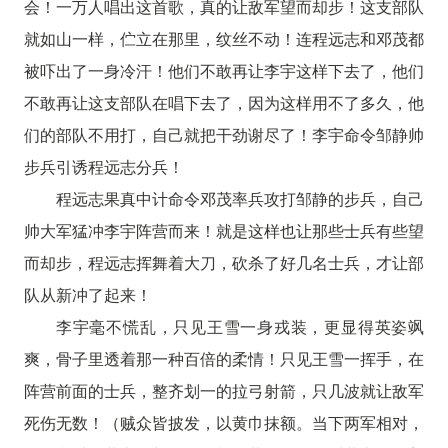
会！一万人唱出这首歌，真的让敌军望而却步！这支部队
就如山一样，伫立在那里，纹丝不动！连程远志和邓茂都
被吓出了一身冷汗！他们不敢再让李宇这样下去了，他们
不敢再让这支部队在唱下去了，因为这样用不了多久，他
们的部队不用打，自己就把干劲谢尽了！李宇命令邹静帅
步兵引诱程远志分兵！
程远志果真中计命令邓茂率兵攻打邹静的步兵，自己
帅大军猛冲李宇阵营而来！就是这样也让那些士兵有些望
而却步，程远志挥舞着大刀，砍杀了好几名士兵，才让部
队从新冲了起来！
李宇毫不慌乱，只见王雪一身戎装，更显得英姿飒
爽，骨子里透着那一种百倍的柔情！只见王雪一挥手，在
阵营前面的士兵，整齐划一的拉弓射箭，只几波就让敌军
死伤无数！（贼众皆披发，以黄巾抹额。当下两军相对，