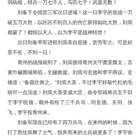
弱病残，得兵一万七千人，马匹七千！武器无数！
刘备下令犒赏三军次日进城！这一日李宇的首战一万
破五万大胜，以区区不到百人的伤亡获得如此大胜，刘焉
都蒙了！都惊以天人，以为李宇是战神转世！
次日刘备率军进程刘焉亲自迎接，赏劳军士。可是好
景不长，不到一日！
青州的战报就到了，刘焉接得青州太守龚景牒文，言
黄巾贼围城将陷，乞赐救援。刘焉与玄德和李宇商议。玄
德道：“备愿往救之。”刘焉大喜，不过李宇好敲竹杠的毛
病可一点没改！刘焉大喜变成大悲，命令邹靖将兵五千归
于李宇统领，额外有给了三千兵马，同玄德、关羽、张
飞，李宇投青州来。
刘备军现在已经有了四万兵马，在涿州的时候，因为
打了胜仗鼓舞了士气，投奔而来的士兵就更多了！李宇命