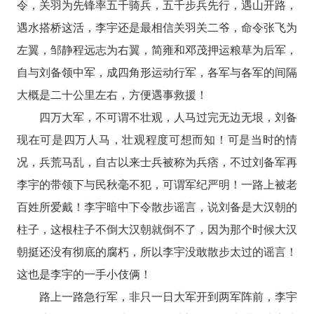
令，关羽为先锋率五千骑兵，五千步兵先行，遇山开路，
遇水搭桥这活，李宇还是最相信关羽关二爷，命令张飞为
左翼，邹静程远志为右翼，简雍和邓茂押运粮草为后军，
自与刘备领中军，成四角形运动行军，各军与各军的间隔
大概是二十公里左右，方便遇事救援！
四万大军，不可谓不壮观，人马过完无边无垠，刘备
现在可是四万人马，壮观程度可想而知！可是当时的情
况，兵荒马乱，自古以来士兵被称为兵痞，不过刘备军再
李宇的带领下与民秋毫不犯，可谓军纪严明！一路上被老
百姓所爱戴！李宇暗中下令散步谣言，说刘备是大汉朝的
柱子，这根柱子不倒大汉朝就倒不了，因为那个时候大汉
朝挺还没有彻底的腐朽，所以李宇没敢散步太过的谣言！
这也是李宇的一手小伎俩！
路上一路急行军，非只一日大军开到两军阵前，李宇