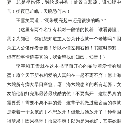
弃！总是坐伤怀，独饮龙井香！处景自悲凉，谁知腹中
苦！彻夜已难眠，天晓愁何来！
王雪笑骂道：“死朱明亮起来还是很快的吗？”
（这里有两个名字有我对一段情的执着，谁看得懂，
我引为知己！你们想知道主人公为什么就一个老婆吗？因
为主人公傻作者更傻！所以不懂左拥右抱！书随时游戏，
但有些事情确实真的，我希望找到知己，知音！）
李宇和王雪就在这本书里面开心的品尝着爱情的甜
蜜！愿全天下所有相爱的人真的在一起不离不弃！愿上海
六院所有病友早日痊愈，愿上海六院患者的所有老婆，女
友陪他们打完那最苦最残酷的仗！不要离开！这世界真的
需要爱！需要不离不弃的爱！这辈子我做过最吝啬的事就
是牵着一个女孩的手不想放开！但最后她放开了！种孽因
得孽果！因果循环！报应不爽！以为是为她好，其实她恨