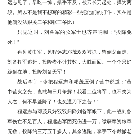
远志见了，早吃一惊，措手不及，被云长刀起处，挥为两
段。所以不是我不想写的精彩一些把他们的打斗，实在是
他俩没法跟关二爷和张三爷比）
只见这时，刘备军的众军士也齐声呐喊：“投降免
死！”
再见黄巾军，见程远志邓茂双双被抓，皆倒戈而走。
刘备挥军追赶，投降者不计其数，大胜而回。一个个只好
跪倒在地，投降刘备天军！
战后李宇下令把程远志和邓茂压倒了营中说道：“黄
巾萤火之光，岂敢与日月争辉！我看二位将军，也不失为
人杰，何不早些降了！也免遭刀下之苦！”
程远志与邓茂只好双双归降刘备军帐下，此一战刘备
军伤亡不足百人，程远志军团死伤进一万，缴获军资粮草
无数，投降约三万五千多人，其余逃跑，李宇下令裁撤老