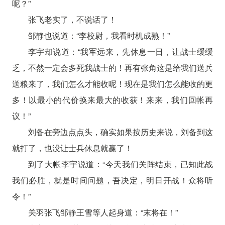
呢？”
张飞老实了，不说话了！
邹静也说道：“李校尉，我看时机成熟！”
李宇却说道：“我军远来，先休息一日，让战士缓缓
乏，不然一定会多死我战士的！再有张角这是给我们送兵
送粮来了，我们怎么才能收呢！现在是我们怎么能收的更
多！以最小的代价换来最大的收获！来来，我们回帐再
议！”
刘备在旁边点点头，确实如果按历史来说，刘备到这
就打了，也没让士兵休息就赢了！
到了大帐李宇说道：“今天我们关阵结束，已知此战
我们必胜，就是时间问题，吾决定，明日开战！众将听
令！”
关羽张飞邹静王雪等人起身道：“末将在！”