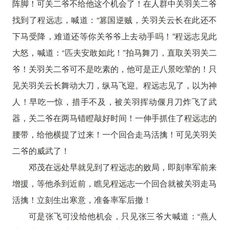
阵脚！可关二爷不给他这个机会了！在人群中关羽关二爷
找到了程远志，喊道：“篡国逆贼，关羽关云长在此还不
下马受降，难道还等你关爷爷上去动手吗！”程远志见此
大怒，喊道：“匹夫安敢如此！”拍马舞刀，直取关羽关二
爷！关羽关二爷可不是吃素的，他可是正八景吃荤的！只
见关羽关云长舞动大刀，纵马飞迎。程远志见了，以为神
人！早吃一惊，措手不及，被关羽挥动偃月刀炸飞了武
器，关二爷在两马错瞪敲好时间！一伸手抓住了程远志的
腰带，给他横提了过来！一个回合走马活擒！可见关羽关
二爷的威武了！
邓茂在远处早就见到了程远志的败局，即刻率军前来
增援，等他杀到近前，瞧见程远志一个回合就被关羽走马
活擒！立刻生出寒意，准备率军后撤！
可是张飞可没给他机会，只见张三爷大喊道：“燕人