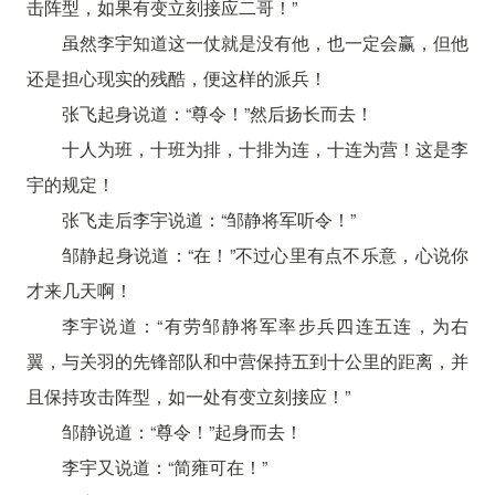
击阵型，如果有变立刻接应二哥！”
虽然李宇知道这一仗就是没有他，也一定会赢，但他
还是担心现实的残酷，便这样的派兵！
张飞起身说道：“尊令！”然后扬长而去！
十人为班，十班为排，十排为连，十连为营！这是李
宇的规定！
张飞走后李宇说道：“邹静将军听令！”
邹静起身说道：“在！”不过心里有点不乐意，心说你
才来几天啊！
李宇说道：“有劳邹静将军率步兵四连五连，为右
翼，与关羽的先锋部队和中营保持五到十公里的距离，并
且保持攻击阵型，如一处有变立刻接应！”
邹静说道：“尊令！”起身而去！
李宇又说道：“简雍可在！”