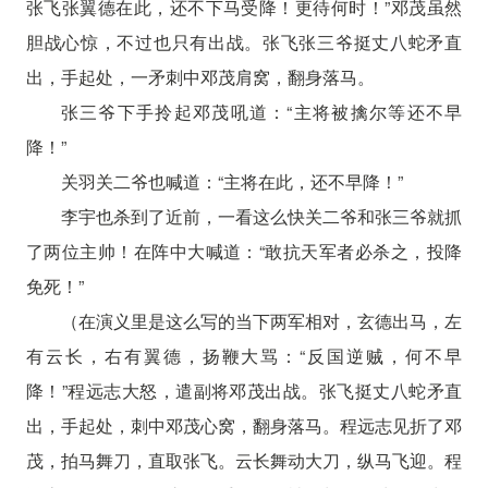
张飞张翼德在此，还不下马受降！更待何时！”邓茂虽然
胆战心惊，不过也只有出战。张飞张三爷挺丈八蛇矛直
出，手起处，一矛刺中邓茂肩窝，翻身落马。
张三爷下手拎起邓茂吼道：“主将被擒尔等还不早
降！”
关羽关二爷也喊道：“主将在此，还不早降！”
李宇也杀到了近前，一看这么快关二爷和张三爷就抓
了两位主帅！在阵中大喊道：“敢抗天军者必杀之，投降
免死！”
（在演义里是这么写的当下两军相对，玄德出马，左
有云长，右有翼德，扬鞭大骂：“反国逆贼，何不早
降！”程远志大怒，遣副将邓茂出战。张飞挺丈八蛇矛直
出，手起处，刺中邓茂心窝，翻身落马。程远志见折了邓
茂，拍马舞刀，直取张飞。云长舞动大刀，纵马飞迎。程