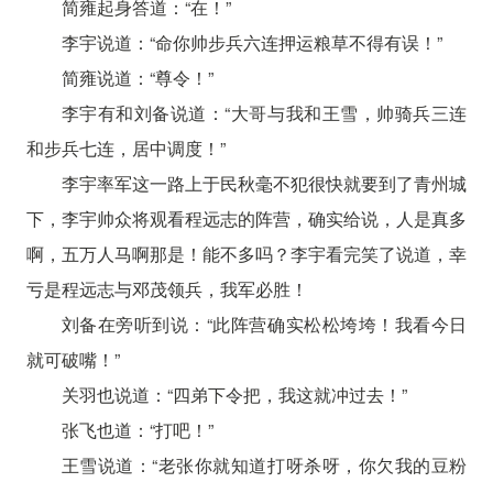
简雍起身答道：“在！”
李宇说道：“命你帅步兵六连押运粮草不得有误！”
简雍说道：“尊令！”
李宇有和刘备说道：“大哥与我和王雪，帅骑兵三连
和步兵七连，居中调度！”
李宇率军这一路上于民秋毫不犯很快就要到了青州城
下，李宇帅众将观看程远志的阵营，确实给说，人是真多
啊，五万人马啊那是！能不多吗？李宇看完笑了说道，幸
亏是程远志与邓茂领兵，我军必胜！
刘备在旁听到说：“此阵营确实松松垮垮！我看今日
就可破嘴！”
关羽也说道：“四弟下令把，我这就冲过去！”
张飞也道：“打吧！”
王雪说道：“老张你就知道打呀杀呀，你欠我的豆粉