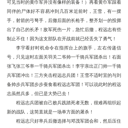
可见当时的黄巾军并没有像样的装备！）再看黄巾军踩着
同伴的尸体好不容易冲到几百米近前时，王雪，有一摆
手，射箭的弓弩手，后撤后面的长枪手，整齐划一的投掷
出了自己的长矛！敌军死伤一片，急忙后撤，程远志有些
制止不住！因为这支部队在开战前就已经丢失了勇气！
李宇看好时机命令在指挥台上的旗手，左右传递信
号，只见这时左面关羽关二爷帅一千骑兵军团杀出！右面
张飞张三爷率一千骑兵军团杀出！李宇亲出正门帅一千骑
兵军团冲出！三方夹击程远志兵团！王雪不适时宜的与刘
备帅步兵军团步步蚕食着程远志军团！可以说此时的程远
志虽然兵多，但已是大势已去！
程远志兵团被自己败兵践踏死者无数，很难再组织起
新的战队，这简直就是一场单方面的屠杀！
程远志只好率兵后撤选择与邓茂军团会和，然后压住