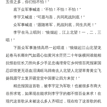
五倍之多，你们怕不怕！”
底下众军事喊道：“不怕！不怕！不怕！”
李宇又喊道：“可愿与吾，共同死战到底！”
众军事喊道：“愿随将军，死战到底，同生共死！”
李宇在马上唱到：“狼烟起，江上北望！一，二，三
唱！”
下面众军事激情高昂一起唱道：“狼烟起江山北望龙
起卷马长嘶剑气如霜心似黄河水茫茫二十年纵横间谁能相
抗恨欲狂长刀所向多少手足忠魂埋骨它乡何惜百死报家国
忍叹惜更无语血泪满眶马蹄南去人北望人北望草青黄尘飞
扬我愿守土复开疆堂堂中国要让四方来贺！”
精忠报国这首歌，被李宇定为军歌！也被很多市商大
谷所求笔，如果现在能求到李宇字的都不惜百金来求！在
现代这首歌从未被这么多人齐唱过，现在给了这首歌的机