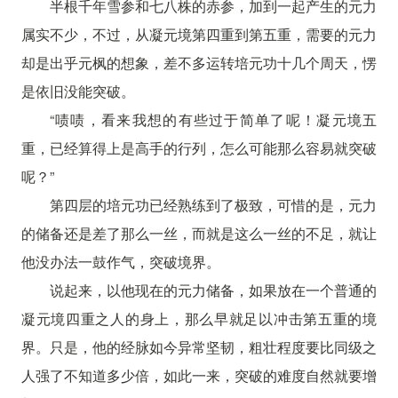
半根千年雪参和七八株的赤参，加到一起产生的元力
属实不少，不过，从凝元境第四重到第五重，需要的元力
却是出乎元枫的想象，差不多运转培元功十几个周天，愣
是依旧没能突破。
“啧啧，看来我想的有些过于简单了呢！凝元境五
重，已经算得上是高手的行列，怎么可能那么容易就突破
呢？”
第四层的培元功已经熟练到了极致，可惜的是，元力
的储备还是差了那么一丝，而就是这么一丝的不足，就让
他没办法一鼓作气，突破境界。
说起来，以他现在的元力储备，如果放在一个普通的
凝元境四重之人的身上，那么早就足以冲击第五重的境
界。只是，他的经脉如今异常坚韧，粗壮程度要比同级之
人强了不知道多少倍，如此一来，突破的难度自然就要增