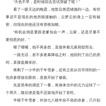
“天色不早，是时候回去尝试突破了呢！”
看了一眼天边的晚霞，他暂且将思绪抛到一边。有些
事还不是现在的他所能接触的，云梦尘的身上一定有秘
密，但现在的他还没有资格知晓。
“有机会倒是要跟老爹知会一声，云家，还是尽量不
要招惹的好。”
咂了咂嘴，他不再多想，直接奔着元家府邸而去。
一路无话，差不多夜幕降临之时，他回到了自己的房
间，直接盘膝坐好。
将剩了一小半的千年雪参，还有之前从坊市得到的一
包赤参摆放在眼前，直接开始了修炼。
先是简单的调息了一番，将身体当中的元力运转了一
个周天，随后便是毫不迟疑地开始了吞吃。
半根千年雪参，外加七八根年份不俗的赤参，只片刻