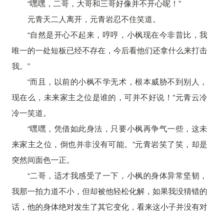
“嘿嘿，二哥，大哥和三哥好像并不开心呢！”
元青天二人离开，元青岩忍不住笑道。
“自然是开心不起来，哼哼，小枫现在今非昔比，我
唯一的一处短板已经不存在，今后看他们还拿什么来打击
我。”
“而且，以前的小枫不学无术，根本威胁不到别人，
现在么，未来家主之位是谁的，可并不好说！”元青云冷
冷一笑道。
“嘿嘿，凭借如此身法，只要小枫再争气一些，这未
来家主之位，倒也并非没有可能。”元青岩笑了笑，却是
突然间面色一正。
“二哥，适才我感受了一下，小枫的身体异常坚韧，
我那一拍力道不小，但却被他轻松化解，如果我没猜错的
话，他的身体绝对发生了其它变化，看来这小子并没有对