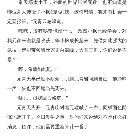
“奉天郡太小了，外面的世界强者无数，也不知道是
哪位高人传授了小枫如此武技，这份恩情，将来有机会一
定要报答。”元青云感叹道。
“嘿嘿，没有秘籍也没什么，既然小枫已经学会，对
我元家来说就是收获，等小枫成长起来，凭借如此强大的
武技，定能带领我元家走向巅峰，大哥三哥，你们说是不
是？”
“哼，希望如此吧！”
元青天早已经不耐烦，听到元青岩问到自己，他冷哼
一声，头也不回地当先离去。
“猛儿，跟我回去修炼。”
元青天离开，元青山对着元猛喊了一声，同样面色阴
沉地离开了。今日发生之事，对他们来说绝对不是什么好
消息，也许，他们需要重新算计一番了。