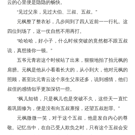
云的心里便是隐隐的畅快。
“见过父亲，见过大伯、三叔、五叔。”
元枫整了整衣衫，几步间到了四人近前一一行礼。这
四位到场了，这一仗自然不用再打。
“哈哈哈，好小子，什么时候突破的竟然都不跟五叔
说，真想揍你一顿。”
五爷元青岩这个时候站了出来，狠狠地拍了拍元枫的
肩膀。元枫是他从小看着长大的，从小到大，他对元枫的
照顾，甚至比元青云这个亲生父亲还多，说到感情，他们
叔侄的感情似乎更加深切一些。
“枫儿知错，只是枫儿也是突破不久，这些天一直忙
着巩固修为，便是没有向五叔禀报，还望五叔恕罪。”
元枫微微一笑，对于这个五叔，他是发自内心的尊
敬。记忆当中，在自己受人欺负之时，只有这个五叔会安