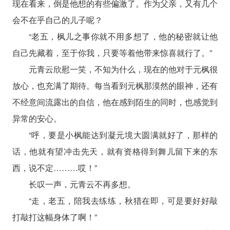
现在看来，倒是他想的有些偏激了。作为父亲，又有几个
会不在乎自己的儿子呢？
“老五，枫儿之事你就不用多想了，他的秘密就让他
自己先藏着，至于你我，只要等着他带来惊喜就行了。”
元青云欣慰一笑，不知为什么，现在的他对于元枫很
放心，也充满了期待。每当看到元枫那漠然的眼神，还有
不经意间流露出的自信，他在感到陌生的同时，也感觉到
异常的安心。
“呼，要是小枫能达到凝元境大圆满就好了，那样的
话，他就有望冲击先天，就有资格得到舞儿留下来的东
西，说不定………哎！”
长叹一声，元青云不再多想。
“走，老五，陪我去练练，秋猎在即，可是要好好敲
打敲打这幅身体了啊！”