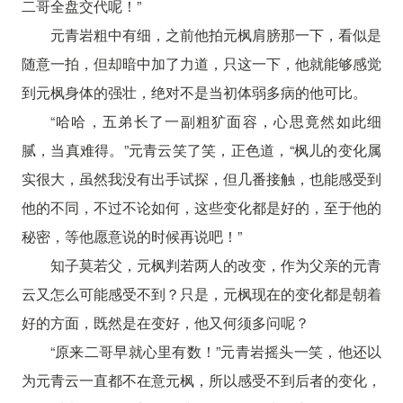
二哥全盘交代呢！”
元青岩粗中有细，之前他拍元枫肩膀那一下，看似是
随意一拍，但却暗中加了力道，只这一下，他就能够感觉
到元枫身体的强壮，绝对不是当初体弱多病的他可比。
“哈哈，五弟长了一副粗犷面容，心思竟然如此细
腻，当真难得。”元青云笑了笑，正色道，“枫儿的变化属
实很大，虽然我没有出手试探，但几番接触，也能感受到
他的不同，不过不论如何，这些变化都是好的，至于他的
秘密，等他愿意说的时候再说吧！”
知子莫若父，元枫判若两人的改变，作为父亲的元青
云又怎么可能感受不到？只是，元枫现在的变化都是朝着
好的方面，既然是在变好，他又何须多问呢？
“原来二哥早就心里有数！”元青岩摇头一笑，他还以
为元青云一直都不在意元枫，所以感受不到后者的变化，