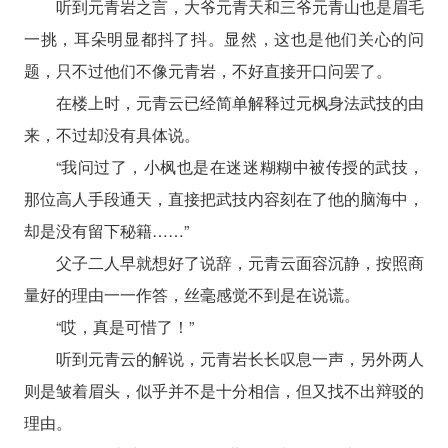
听到元青岩之言，大爷元青天和三爷元青山也是眉毛
一挑，耳朵明显都抖了抖。显然，这也是他们关心的问
题，只不过他们不像元青岩，不好直接开口问罢了。
在楼上时，元青云已经简单解释过元枫身法武技的由
来，不过却没有具体说。
“我问过了，小枫也是在迷迷糊糊中被传授的武技，
那位高人手段通天，直接把武技内容刻在了他的脑海中，
却是没有留下秘籍……”
父子二人早就想好了说辞，元青云面容沉静，按照商
量好的理由一一作答，丝毫感觉不到是在说谎。
“哎，真是可惜了！”
听到元青云的解说，元青岩长长叹息一声，另外两人
则是皱着眉头，似乎并不是十分相信，但又找不出辩驳的
理由。