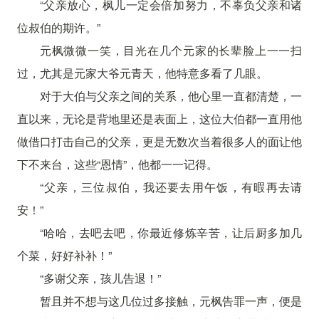
“父亲放心，枫儿一定会倍加努力，不辜负父亲和诸
位叔伯的期许。”
元枫微微一笑，目光在几个元家的长辈脸上一一扫
过，尤其是元家大爷元青天，他特意多看了几眼。
对于大伯与父亲之间的关系，他心里一直都清楚，一
直以来，无论是背地里还是表面上，这位大伯都一直用他
做借口打击自己的父亲，更是无数次当着很多人的面让他
下不来台，这些“恩情”，他都一一记得。
“父亲，三位叔伯，我还要去用午饭，有暇再去请
安！”
“哈哈，去吧去吧，你最近修炼辛苦，让后厨多加几
个菜，好好补补！”
“多谢父亲，孩儿告退！”
暂且并不想与这几位过多接触，元枫告罪一声，便是