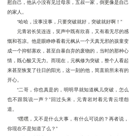
慰自己，他从小没有见过母亲，五叔一家，倒更像是自己
的家人。
“哈哈，没事没事，只要突破就好，突破就好啊！”
元青岩长笑连连，笑声中既有欣喜，又有着无尽的感
慨和苍凉。他是眼睁睁看着元枫从一个天真无邪的孩童变
成一个抑郁寡欢，甚至自暴自弃的废物的，当时的那种心
情，既心酸又无力。而现在，元枫修为突破，整个人看起
来甚至恢复了往日的阳光，这一刻的他，简直前所未有的
开心。
“二哥，你也真是的，明明早就知道枫儿突破，怎么
也不跟我说一声？”回过头来，元青岩对着元青云埋怨
道。
“嘿嘿，又不是什么大事，有什么可说的？再者说，
你现在不是知道了么？”