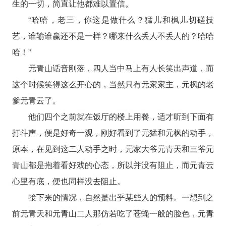
生的一切，简直让他都难以置信。
“哈哈，老三，你这是做什么？猛儿和枫儿切磋技
艺，谁输谁赢还不是一样？哪来什么丢人不丢人的？哈哈
哈！”
元青山话音刚落，四人当中马上有人长笑出声道，而
这个时候笑得这么开心的，当然只有元家家主，元枫的老
爹元青云了。
他们四个之前就在饭厅的楼上用餐，适才听到下面有
打斗声，便是好奇一观，刚好看到了元猛和元枫的动手，
原本，在见到这二人动手之时，元家大爷元青天和三爷元
青山都是抱着看好戏的心态，所以并没有阻止，而元青云
心里有底，便也同样没去阻止。
接下来的情况，自然是出乎某些人的预料。一想到之
前元青天和元青山二人那仿若吃了苍蝇一般的脸色，元青