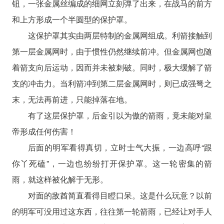
钮，一张金属丝编成的细网立刻弹了出来，在战马的前方
和上方形成一个半圆型的保护罩。
这保护罩其实由两层特制的金属网组成。利箭接触到
第一层金属网时，由于惯性仍然继续前冲。但金属网也随
着箭支向后运动，因而并未被刺破。同时，极大缓解了箭
支的冲击力。当利箭冲到第二层金属网时，则已成强弩之
末，无法再前进，只能掉落在地。
有了这层保护罩，后金引以为傲的箭雨，竟未能对皇
帝形成任何伤害！
后面的明军看得真切，立时士气大振，一边高呼“跟
你丫死磕”，一边也纷纷打开保护罩。这一轮密集的箭
雨，就这样被化解于无形。
对面的敌酋简直看得目瞪口呆。这是什么玩意？以前
的明军可没用过这东西，往往第一轮箭雨，已经让对手人