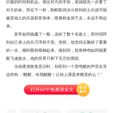
闪避的时间和机会。谁比对方的手快，谁就能先一步要了
对方的命。而在下一秒，刚刚取得决斗胜利的士兵就可能
被其他人的兵器刺穿身体，喷着鲜血倒下去，永远不再起
来。
皇帝如同疯魔了一般，连砍了数十名敌人，而对招呼
到自己身上的兵刃浑然不觉。突然，他觉得后脑挨了重重
的一击，顿时眼前模糊起来。顷刻间，鼓角铮鸣如同烟雾
般飞速散去，他的世界只剩下无尽的黑暗。
当他逐渐恢复意识时，却听到一个雷鸣般的声音在耳
边炸响：“醒醒，给我醒醒！让你上课是来睡觉的么！”