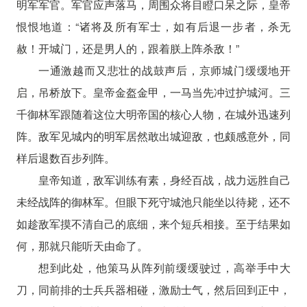
明军军官。军官应声落马，周围众将目瞪口呆之际，皇帝
恨恨地道：“诸将及所有军士，如有后退一步者，杀无
赦！开城门，还是男人的，跟着朕上阵杀敌！”
一通激越而又悲壮的战鼓声后，京师城门缓缓地开
启，吊桥放下。皇帝金盔金甲，一马当先冲过护城河。三
千御林军跟随着这位大明帝国的核心人物，在城外迅速列
阵。敌军见城内的明军居然敢出城迎敌，也颇感意外，同
样后退数百步列阵。
皇帝知道，敌军训练有素，身经百战，战力远胜自己
未经战阵的御林军。但眼下死守城池只能坐以待毙，还不
如趁敌军摸不清自己的底细，来个短兵相接。至于结果如
何，那就只能听天由命了。
想到此处，他策马从阵列前缓缓驶过，高举手中大
刀，同前排的士兵兵器相碰，激励士气，然后回到正中，