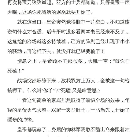
再次将宝刀缓缓举起。双方的士兵都知道，只等皇帝一声
大喝，这场你死我活的厮杀就要开始了。
就在这当口，皇帝突然觉得脑中一片空白，不知道该
说句什么才合适。后悔平时没多看两本书已经来不及了，
这尴尬的冷场就这么持续着，己方的阵列已经出现了小小
的骚动，再这样下去，仗没打就已经要输了！
情急之下，皇帝顾不了那么多，大吼一声：“跟你丫
死磕！”
战场突然寂静下来，敌我双方上万人，全被这一句给
搞楞了。什么叫“你丫”？“死磕”又是啥意思？
一看这句简单的京骂居然取得了震慑全场的效果，年
轻的皇帝勇气大增，双腿一夹马肚子，一马当先，开始了
缓步的冲锋。
皇帝都玩命了，身后的御林军焉敢不豁出命来跟着冲