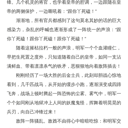
锋。几个机灵的将官，也学着皇帝的腔调，一边跟随在皇
帝的两侧保护，一边嘶吼着：“跟你丫死磕！”
渐渐地，所有官兵都感到了这句莫名其妙的话的巨大
感染力，杂乱的呼喊也逐渐形成了一阵统一的声浪：“跟
你丫死磕！跟你丫死磕！跟你丫死磕！”
随着这摧枯拉朽一般的声浪，明军一个个血灌瞳仁，
早把生死置之度外，只知道随着自己的皇帝，如同一支沾
满鲜血、带着凛凛杀气的铁矛，恶狠狠地向着敌阵插去！
刚刚经历了一场大胜的后金士兵，此刻却胆战心惊地
看到，几千匹战马，从开始的缓步小跑，逐渐演变成四蹄
飞奔，战场上顿时腾起一阵恐怖的尘雾。雾气中，明军一
个个如同刚从地狱冲上人间的妖魔鬼怪，挥舞着明晃晃的
兵刃，向自己冲锋过来！
敌阵一阵骚乱。敌酋不由得心中暗暗吃惊：和明军交