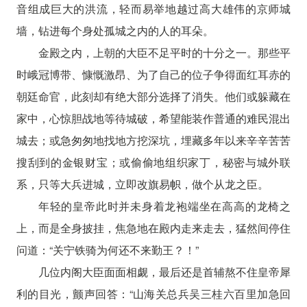
音组成巨大的洪流，轻而易举地越过高大雄伟的京师城
墙，钻进每个身处孤城之内的人的耳朵。
金殿之内，上朝的大臣不足平时的十分之一。那些平
时峨冠博带、慷慨激昂、为了自己的位子争得面红耳赤的
朝廷命官，此刻却有绝大部分选择了消失。他们或躲藏在
家中，心惊胆战地等待城破，希望能装作普通的难民混出
城去；或急匆匆地找地方挖深坑，埋藏多年以来辛辛苦苦
搜刮到的金银财宝；或偷偷地组织家丁，秘密与城外联
系，只等大兵进城，立即改旗易帜，做个从龙之臣。
年轻的皇帝此时并未身着龙袍端坐在高高的龙椅之
上，而是全身披挂，焦急地在殿内走来走去，猛然间停住
问道：“关宁铁骑为何还不来勤王？！”
几位内阁大臣面面相觑，最后还是首辅熬不住皇帝犀
利的目光，颤声回答：“山海关总兵吴三桂六百里加急回