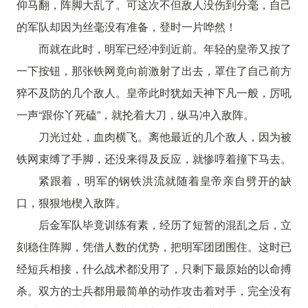
仰马翻，阵脚大乱了。可这次不但敌人没伤到分毫，自己
的军队却因为丝毫没有准备，登时一片哗然！
而就在此时，明军已经冲到近前。年轻的皇帝又按了
一下按钮，那张铁网竟向前激射了出去，罩住了自己前方
猝不及防的几个敌人。皇帝此时犹如天神下凡一般，厉吼
一声“跟你丫死磕”，就抡着大刀，纵马冲入敌阵。
刀光过处，血肉横飞。离他最近的几个敌人，因为被
铁网束缚了手脚，还没来得及反应，就惨哼着撞下马去。
紧跟着，明军的钢铁洪流就随着皇帝亲自劈开的缺
口，狠狠地楔入敌阵。
后金军队毕竟训练有素，经历了短暂的混乱之后，立
刻稳住阵脚，凭借人数的优势，把明军团团围住。这时已
经短兵相接，什么战术都没用了，只剩下最原始的以命搏
杀。双方的士兵都用最简单的动作攻击着对手，完全没有