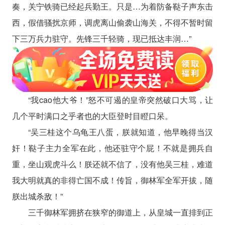
奏，关宁铁骑已经起兵勤王。只是…为着防备鞑子声东击
西，假借骚扰京师，调虎离山偷袭山海关，不得不暂时留
下三万兵力驻守。先锋三千轻骑，现已抵达丰润…”
“我cao他大爷！”怒不可遏的皇帝突然破口大骂，让
几个平时满口之乎者也的大臣登时目瞪口呆。
“吴三桂这个乌龟王八蛋，朕就知道，他早晚得当汉
奸！鞑子主力全军在此，他还驻守个屁！不就是拥兵自
重，坐山观虎斗么！朕还就不信了，没有他吴三桂，难道
我大明就真的非得亡国不成！传旨，御林军全军开拔，随
朕出城杀敌！”
三千御林军拥挤在狭窄的御道上，从皇城一直排到正