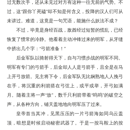
过无数次手，还从未见过对方有这种一往无前的气势。不
过，这“跟你丫死磕”却不知是何含义，投降的汉人们可从
未讲过。难道，这竟是一句咒语，能施什么妖法不成？
不过，毕竟是身经百战，敌酋经过短暂的慌乱，已经
恢复了惯常的冷静。他看着主动冲锋过来的明军，从牙缝
中挤出几个字：“弓箭准备！”
后金军队以骑射得天下，自与习惯步战的明军不同。
明军有专门的弓箭手，后金却人人是弓箭手，且全是在马
上开弓放箭。见主将下令，后金军队无比娴熟地人人挽弓
在手，将沉重的利箭搭在弓弦上，或平或举，开弓如满
月。随着主将一声“放”，数千只利箭带着“呜呜”的破空之
声，从各种方向，铺天盖地地向明军压了过来。
皇帝首当其冲，见黑压压的一片弓箭海如同乌云盖
顶，暗想是时候启动秘密武器了。于是一按马鞍上的按