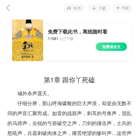
书架
听书
下载
免费下载此书，离线随时看
11681
人已下载
免费读全文
第1章 跟你丫死磕
城外杀声震天。
仔细分辨，那山呼海啸般的巨大声浪，却是由无数不
同的声音汇聚而成。如雷的战鼓声，刺耳的号角声，混乱
的马蹄声，尖锐的弓箭破空之声，刀剑的撞击声，士兵的
怒吼声，兵器刺破肉体之声，痛苦绝望的惨叫声…这些声