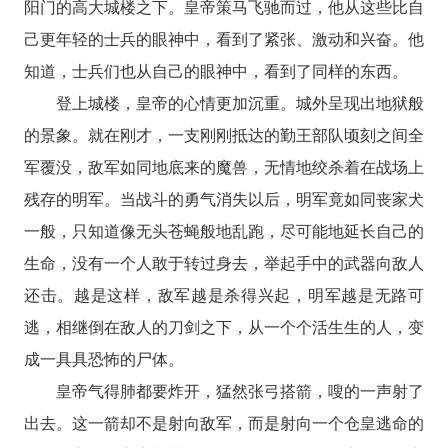
阳门的高大城楼之下。皇帝策马飞驰而过，他从这些比自
己更年轻的士兵的眼神中，看到了紧张、激动和兴奋。他
知道，士兵们也从自己的眼神中，看到了同样的东西。
登上城楼，皇帝的心情更加沉重。城外呈现出地狱般
的景象。就在刚才，一支刚刚抵达的勤王部队顷刻之间全
军覆没，敌军如同地底来的魔兽，无情地绞杀着在战场上
残存的明军。当战斗的勇气消失以后，明军竟如同丧家犬
一般，只知道像无头苍蝇般地乱跑，尽可能地延长自己的
生命，没有一个人敢于转过身去，举起手中的武器向敌人
还击。越是这样，敌军越是杀得兴起，明军越是无路可
逃，相继倒在敌人的刀剑之下，从一个个活生生的人，变
成一具具恐怖的尸体。
皇帝气得肺都要炸开，猛然张弓搭箭，嗖的一声射了
出去。这一箭却不是射向敌军，而是射向一个仓皇逃命的