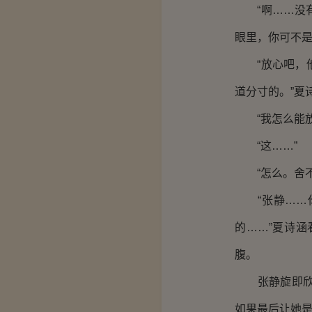
“啊……没有
眼里，你可不是
“放心吧，他
道分寸的。”夏
“我怎么能放
“这……”
“怎么。舍不
“张静……你
的……”夏诗
腹。
张静旋即欣然
如果最后让她