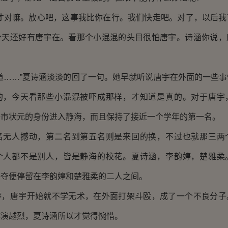
对嘛。放心吧，这事我比你在行。我们快走吧。对了，以后我
今天还好有唐宇在。看那个小混混的头目很怕唐宇。诗涵你说，
……”夏诗涵淡淡的回了一句。她早就听说唐宇在外面的一些事
的，今天看那些小混混被吓成那样，才知道是真的。对于唐宇
海市状元的身份进入静海，而且保持了接近一个学年的第一名。
人撼动，第二名到第五名则是来回的换，不过也就那三两
个人都不是别人，皆是静海的校花。夏诗涵，李韵婷，楚雅柔
争夺便停留在李韵婷和楚雅柔的二人之间。
唐宇开始就不学无术，在外面打架斗殴，成了一个不良分子
越演越烈，夏诗涵所以才觉得惋惜。