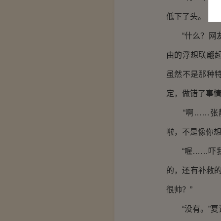
低下了头。
“什么？网友
由的浮想联翩
虽然不是那种
定，做错了事
“啊……张静
啦，不是像你想
“喔……吓我
的，还有补救
很帅？”
“没有。”夏