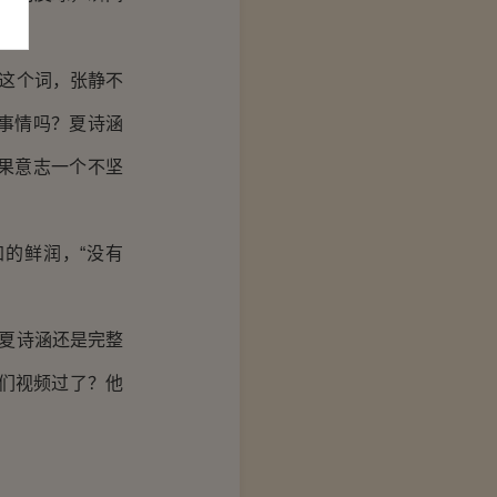
这个词，张静不
事情吗？夏诗涵
果意志一个不坚
的鲜润，“没有
夏诗涵还是完整
们视频过了？他