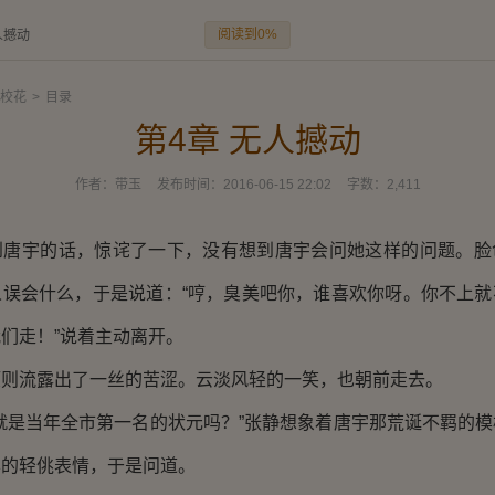
阅读到0%
人撼动
校花
>
目录
第4章 无人撼动
作者：
带玉
发布时间：
2016-06-15 22:02
字数：
2,411
宇的话，惊诧了一下，没有想到唐宇会问她这样的问题。脸
人误会什么，于是说道：“哼，臭美吧你，谁喜欢你呀。你不上就
们走！”说着主动离开。
流露出了一丝的苦涩。云淡风轻的一笑，也朝前走去。
是当年全市第一名的状元吗？”张静想象着唐宇那荒诞不羁的模
样的轻佻表情，于是问道。