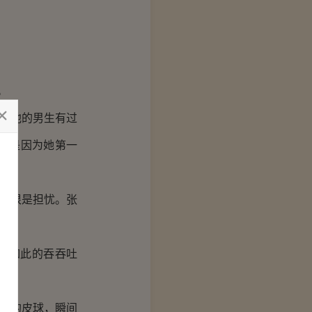
。
其他的男生有过
那是因为她第一
上很是担忧。张
涵如此的吞吞吐
气的皮球，瞬间