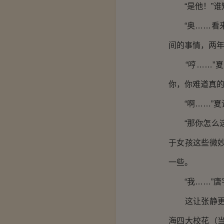
“是他！”谁
“奥……看来
间的事情，两
“哼……”夏
你，你难道真的
“啊……”夏诗
“那你怎么这
于女孩这些微
一些。
“我……”唐
这让张静更加
海四大校花（