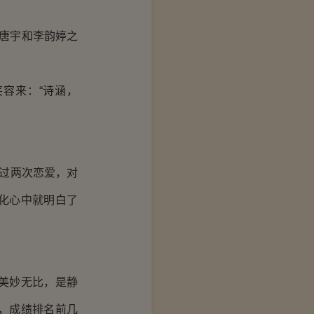
唐宇和李韵婷之
容来：“诗涵，
过两次恋爱，对
化心中就明白了
美妙无比，是静
，成绩排名前几