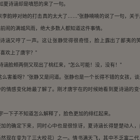
知夏诗涵却是嗔怒的来了一句。
李韵婷对她的打击真的太大了……”张静喃喃的说了一句，关于
年前闹的满城风雨，绝大多数人都知道这件事情。
诗涵又哼了一声。这让张静觉得很奇怪，脸上露出了鄙夷的笑
喜欢上了唐宇？”
涵脸颊两侧又现出了桃红来，“怎么可能！没，没有！”
么害羞呀？”张静又是问道。张静也是一个长得不错的女孩，谈
妙的情感变化她最了解了。刚才唐宇在的时候她看到夏诗涵的变
宇一下子不知道怎么解释了，脸色更加的绯红起来。
的确定下来，同时心中也是很惊讶，夏诗涵长得楚楚动人，
当然现在变为了三大校花）之一。情书满天飞，其中不乏富二代