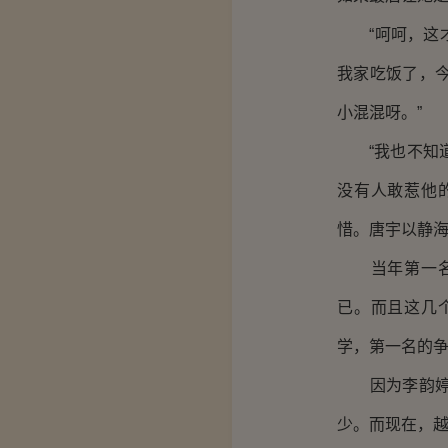
“呵呵，这才
我家吃饭了，
小混混呀。”
“我也不知道
没有人敢惹他
惜。唐宇以静
当年第一名无
已。而且这几
学，第一名的
因为李韵婷，
少。而现在，