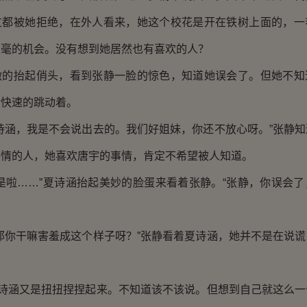
过都被她拒绝，在外人看来，她这个校花是开在铁树上面的，一
丝毫的机会。没有想到她居然也有喜欢的人？
抬起俏头，看到张静一脸的惊色，知道她误会了。但她不知
般快速的跳动着。
涵，我是不会说出去的。我们好姐妹，你还不放心呀。”张静知
感情的人，她喜欢唐宇的事情，肯定不希望被人知道。
啦……”夏诗涵抬起美妙的脸蛋来看着张静。“张静，你误会了
你干嘛害羞成这个样子呀？”张静看着夏诗涵，她并不是在说谎
诗涵又是扭扭捏捏起来。不知道该不该说。但想到自己就这么一