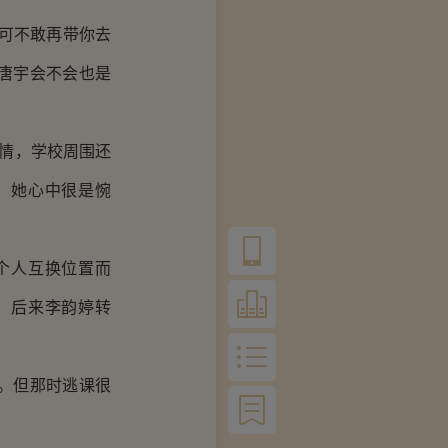
可不敢再带你去
唐宇会不会也是
情，学校周围还
，她心中很是惋
个人互换位置而
。后来李韵婷转
。但那时逃课很