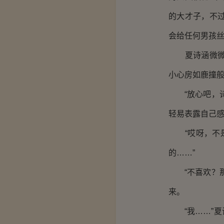
的大才子，不
会给任何男孩
夏诗涵微微的
小心房如鹿撞
“放心吧，诗
轻易表露自己
“哎呀，不是
的……”
“不喜欢？那
来。
“我……”夏