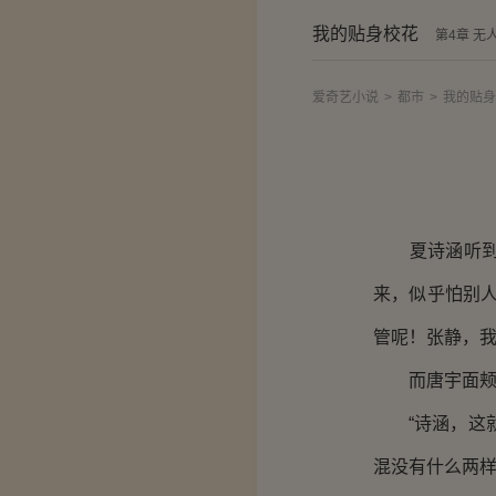
我的贴身校花
第4章 无
爱奇艺小说
>
都市
>
我的贴身
夏诗涵听到唐
来，似乎怕别
管呢！张静，我
而唐宇面颊则
“诗涵，这就
混没有什么两