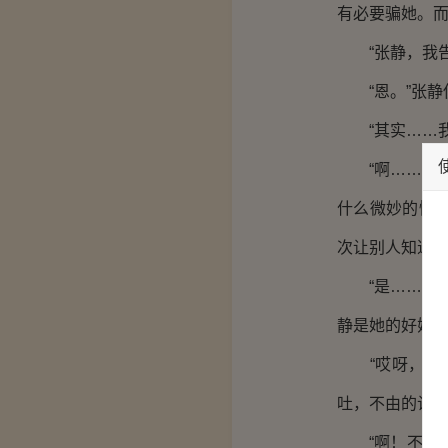
有必要骗她。
“张静，我告
“恩。”张静
“其实……我
“啊……那是
什么微妙的情
次让别人知道
“是……张静
静是她的好姐
“哎呀，急死
吐，不由的让
“啊！不，不