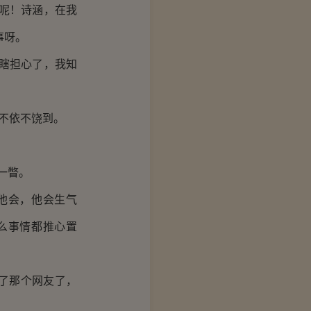
呢！诗涵，在我
事呀。
瞎担心了，我知
不依不饶到。
一瞥。
他会，他会生气
么事情都推心置
了那个网友了，