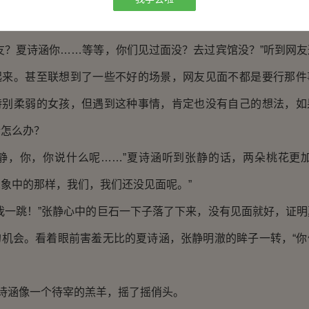
？夏诗涵你……等等，你们见过面没？去过宾馆没？”听到网友
起来。甚至联想到了一些不好的场景，网友见面不都是要行那件
特别柔弱的女孩，但遇到这种事情，肯定也没有自己的想法，如
情怎么办？
，你，你说什么呢……”夏诗涵听到张静的话，两朵桃花更加
象中的那样，我们，我们还没见面呢。”
一跳！”张静心中的巨石一下子落了下来，没有见面就好，证明
的机会。看着眼前害羞无比的夏诗涵，张静明澈的眸子一转，“你
诗涵像一个待宰的羔羊，摇了摇俏头。