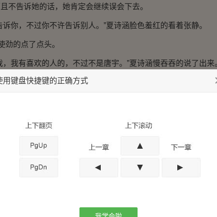
而且不告诉她的话，她肯定会继续误会下去。
诉你，不过你不许告诉别人。”夏诗涵脸色羞红的看着张静。
使劲的点了点头。
，我有喜欢的人的，不过不是唐宇。”夏诗涵慢吞吞的说了出来
使用键盘快捷键的正确方式
谁？”张静一愣，她和夏诗涵接触的机会最多，并没有发现她和
愫。不过现在她明白了，为什么夏诗涵刚才会表现的如此害羞。
，我说出来，你不要骂我啊。”夏诗涵看着张静，畏畏缩缩，脸
妹，最为关心她，夏诗涵很是担心。
人了，你快说呀？难道是我的前男友？”张静直接问道。夏诗
她乱想起来。
是啦。是，是一个网友……”夏诗涵怯弱的说出口来，宛如泄了
我学会啦