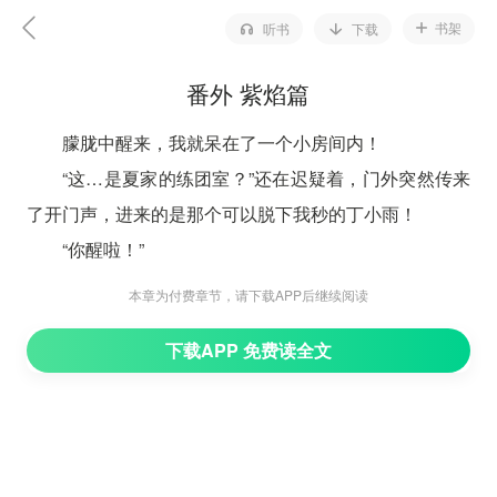
书架
听书
下载
番外 紫焰篇
朦胧中醒来，我就呆在了一个小房间内！
“这…是夏家的练团室？”还在迟疑着，门外突然传来
了开门声，进来的是那个可以脱下我秒的丁小雨！
“你醒啦！”
“嗯！我…怎么了吗？”
本章为付费章节，请下载APP后继续阅读
“我们都因为大战，消耗大量的异能，多多少少都需
下载APP 免费读全文
要休息，你只是睡的时间比较长而已！”
“哦！那…大家都还好吗？”
“就你醒的