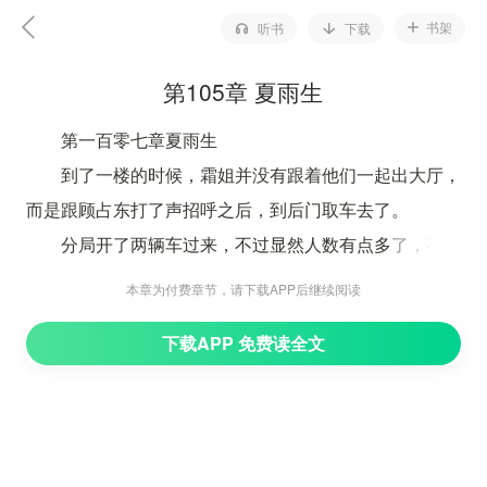
书架
听书
下载
第105章 夏雨生
第一百零七章夏雨生
到了一楼的时候，霜姐并没有跟着他们一起出大厅，
而是跟顾占东打了声招呼之后，到后门取车去了。
分局开了两辆车过来，不过显然人数有点多了，不够
用，顾占东看了看这一群人，然后看向派出所的吴天恩，
本章为付费章节，请下载APP后继续阅读
道：“无所，你陪着夏小姐他们到分局，我跟着沈少他
下载APP 免费读全文
们，如何？”
“没问题！”吴天恩相当的干脆。