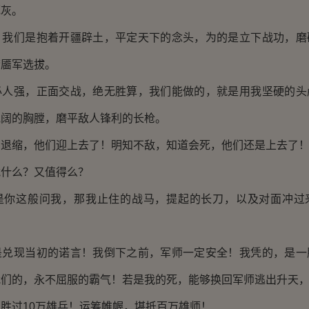
死灰。
们是抱着开疆辟土，平定天下的念头，为的是立下战功，磨
梦靥军选拔。
强，正面交战，绝无胜算，我们能做的，就是用我坚硬的头
宽阔的胸膛，磨平敌人锋利的长枪。
缩，他们迎上去了！明知不敌，知道会死，他们还是上去了
么？又值得么？
这般问我，那我止住的战马，提起的长刀，以及对面冲过
！
现当初的诺言！我倒下之前，军师一定安全！我凭的，是一
我们的，永不屈服的霸气！若是我的死，能够换回军师逃出升天
过10万雄兵！运筹帷幄，堪抵百万雄师！