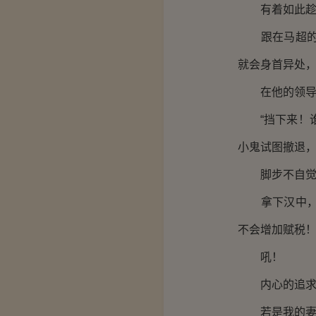
有着如此趁手
跟在马超的身
就会身首异处
在他的领导下
“挡下来！谁
小鬼试图撤退，
脚步不自觉的
拿下汉中，我
不会增加赋税
吼！
内心的追求，
若是我的妻儿