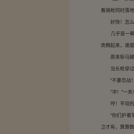
着骑枪同时落地
好快！怎么
几乎是一瞬间
奔腾起来，速
原来斩马腿，
当长枪穿过身
“不要恋战！冲
“冲！”一夹
哼！平坦的地
“你们护着军
卫才有，算算数