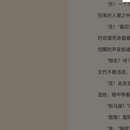
“杀！一个不
回来的人潮之
“走！”最后
的双腿死命踢
惊醒的声音抛
“想走？哼！
交代不敢违逆，
“走！此处自
庞统，眼中带着
“斩马腿！”
“轰隆！轰隆
“准。”喉咙