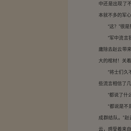
中还是出现了
本就不多的军
“这？”很是
“军中流言我
庸除去赵云带
大的棺材！关着
“将士们久不
些流言相信了
“都说了什么
“都说是不是
成群结队。”
云，感受着来