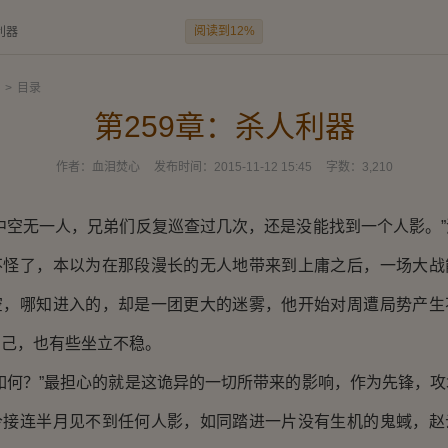
阅读到12%
利器
>
目录
第259章：杀人利器
作者：
血泪焚心
发布时间：
2015-11-12 15:45
字数：
3,210
空无一人，兄弟们反复巡查过几次，还是没能找到一个人影。”
不怪了，本以为在那段漫长的无人地带来到上庸之后，一场大战
空，哪知进入的，却是一团更大的迷雾，他开始对周遭局势产生
自己，也有些坐立不稳。
何？”最担心的就是这诡异的一切所带来的影响，作为先锋，攻
今接连半月见不到任何人影，如同踏进一片没有生机的鬼蜮，赵