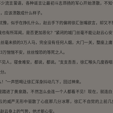
不少流言蜚语，各种谣言让最初斗志昂扬的军心开始溃散，不知
心，应该溃散成什么样子。
犹豫，似乎在挣扎什么，赵云手下的偏将徐汇张嘴欲言，却又不
也有所耳闻，是否更加恶化？”紧闭的城门丝毫不能让赵云心安
来丝毫未损的3万人马，完全没有任何人烟，大门一关，整座上庸
3万惴惴不安，丝丝惶恐的等死之人。
见人，寝食难安，都说，都说。”支支吾吾，徐汇喉头几度吞咽
几分。
！”一声怒喝让徐汇浑身抖动几下，回过神来。
踏进了黄泉路，不然怎么会连一个人都看不见！现在，就连白
赵云的威严无形中驱散了心底那几分冰寒，徐汇不自觉的上前几
自赵云身上的气势，他才能心安。