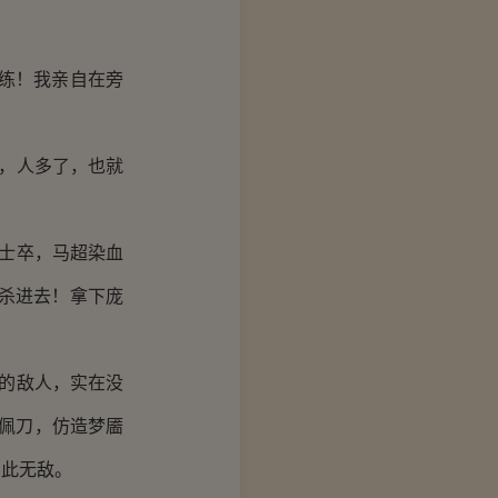
练！我亲自在旁
，人多了，也就
士卒，马超染血
杀进去！拿下庞
的敌人，实在没
佩刀，仿造梦靥
如此无敌。