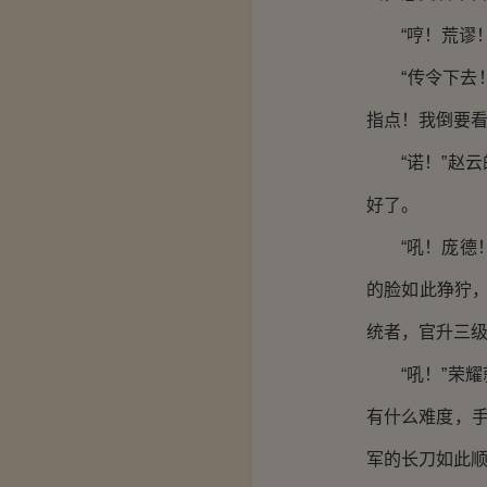
“哼！荒谬！
“传令下去！
指点！我倒要看
“诺！”赵云
好了。
“吼！庞德！
的脸如此狰狞
统者，官升三级
“吼！”荣耀
有什么难度，
军的长刀如此