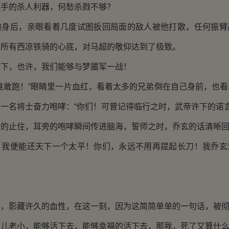
的杀人利器，何愁杀戮不够？
后，亲眼看着几度试图扳回局面的敌人被他打散，任何振臂
，所有西凉铁骑的心底，对马超的敬仰达到了极致。
，也许，我们能够与梦靥军一战！
敢跑！”眼睛里一片血红，看着太多的兄弟倒在自己身前，也看
一名将士奋力咆哮：“你们！可曾记得临行之时，武帝许下的诺言
止住，耳旁的咆哮瞬间传进脑海，誓师之时，乔玄的话清晰回
便能还天下一个太平！你们，永远不用再提起长刀！我乔玄
！
影藏许久的血性，在这一刻，因为这简简单单的一句话，被彻
老小，能够活下去，能够幸福的活下去，那我，死了又算什