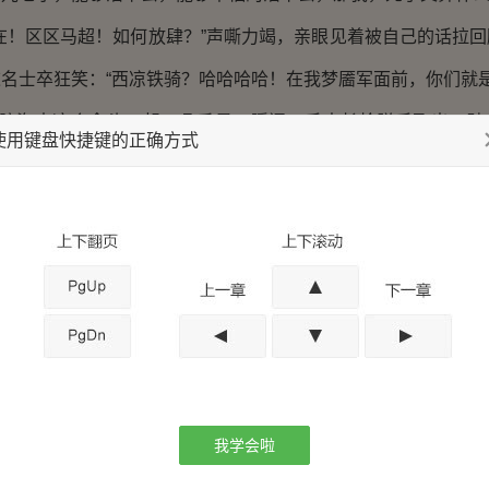
！区区马超！如何放肆？”声嘶力竭，亲眼见着被自己的话拉回
名士卒狂笑：“西凉铁骑？哈哈哈哈！在我梦靥军面前，你们就是
脑海中这个念头一起，几乎是一瞬间，手中长枪脱手飞出，破
使用键盘快捷键的正确方式
的惨叫，同时响起。
哈哈哈哈！”嘴里喷着大口的鲜血，整个人后仰着被长枪插在地
说出最后一句话：“死，死在这里，我，我们，我们不亏！”
出，从哪士卒的喉间抹过，结束他痛苦的同时，脚下已然发
也休想挡住我的脚步！愤怒的渣滓，始终还是渣滓！”杀伐过剩
心依然冷到淡漠生死的阶段，没有丝毫留情，挑起一把大刀，顺
我学会啦
咙的尸体，轰然坠地。