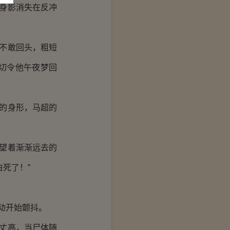
身影消失在反冲
不敢回头，粗短
切令他午夜梦回
的身形，马超的
。
望着渐渐远去的
死了！”
动开始颤抖。
丈高，当尸体随