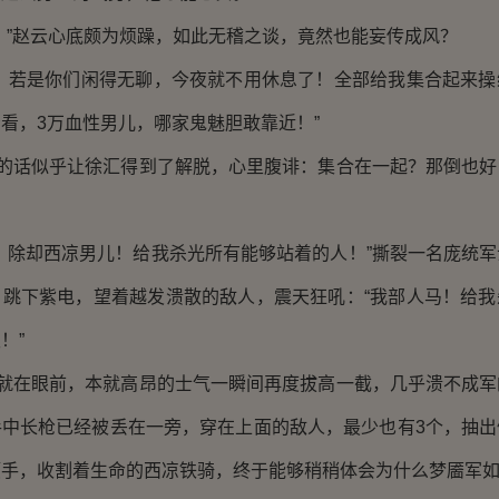
”赵云心底颇为烦躁，如此无稽之谈，竟然也能妄传成风？
若是你们闲得无聊，今夜就不用休息了！全部给我集合起来操
看，3万血性男儿，哪家鬼魅胆敢靠近！”
的话似乎让徐汇得到了解脱，心里腹诽：集合在一起？那倒也好
除却西凉男儿！给我杀光所有能够站着的人！”撕裂一名庞统军
，跳下紫电，望着越发溃散的敌人，震天狂吼：“我部人马！给我
！”
就在眼前，本就高昂的士气一瞬间再度拔高一截，几乎溃不成军
手中长枪已经被丢在一旁，穿在上面的敌人，最少也有3个，抽出
顺手，收割着生命的西凉铁骑，终于能够稍稍体会为什么梦靥军