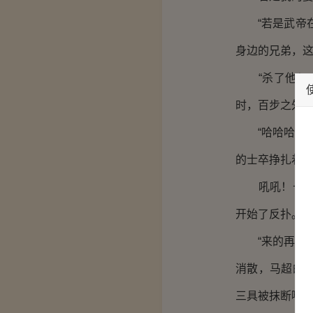
“若是武帝在
身边的兄弟，这
“杀了他！”
时，百步之外
“哈哈哈哈！
的士卒挣扎着想
吼吼！长刀探
开始了反扑。
“来的再多！
消散，马超的
三具被抹断喉