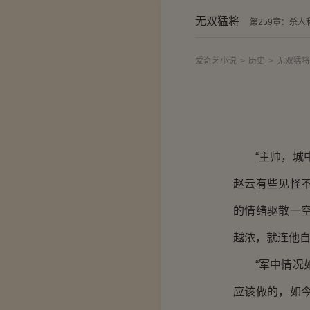
无双猛将
第259章：杀人
爱奇艺小说
>
历史
>
无双猛将
“主帅，城中
赵云有些见怪
的情绪驱散一
越浓，就连他
“军中情况如
应该做的，如