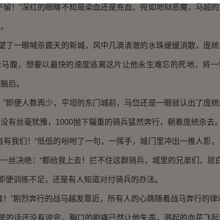
留！”深红的眼睛不知是染血还是充血，宛如地狱恶魔，马超的
中。
望了一眼喊杀震天的新城，风中几滴清澈的水珠缓缓消散，庞统
着马腹，想要以最快的速度逃离这片让他永生难忘的死地，将一
诸脑后。
”即便人数再少，平坦的东门城前，马岱还是一眼就认出了庞统
没有丝毫犹豫，1000抛下辎重的骑兵猛然奔行，朝着庞统杀去
有我们！”低低的吩咐了一句，一挥手，城门里冲出一推人影，
一丝决绝：“都给我上去！拦不住这群骑兵，城里的兄弟们，就白
即便训练不足，还是有人知道对付骑兵的办法。
！”剧烈奔行的战马越发靠近，所有人的心跳随着战马奔行的律
里的话还没有说完，胸口的剧痛已然让他失声，溅起的血花飞起