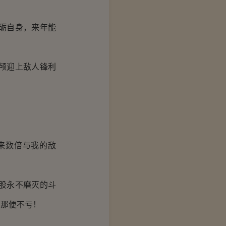
砺自身，来年能
颅迎上敌人锋利
！
来数倍与我的敌
股永不磨灭的斗
，那便不亏！