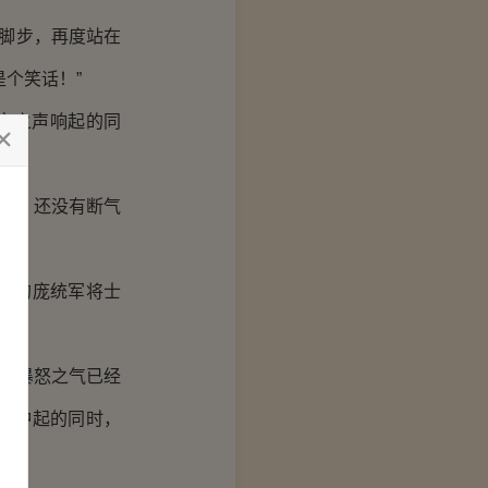
脚步，再度站在
个笑话！”
空之声响起的同
上，还没有断气
力的庞统军将士
，暴怒之气已经
势冲起的同时，