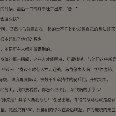
的时候，最后一口气终于吐了出来：“备！”
会这么快？
，已然与马群撞击在一起的士卒们纷纷发觉自己的想法好天
度根本超出了他们的想象。
不是所有人都能做得到的。
体的那一瞬间，这些人才能明白，所谓精锐，与他们这些新兵
过去！”身边不时有人抽刀迎战，马岱怒声大喝：“抓住庞统，
马腹，速度再度提起，被数千步卒挡住的骑兵们，开始突围。
势上，我倒要看看，你怎么逃出我西凉铁骑的手掌心！
师先走！其余人随我断后！”仓皇出逃，寻得的战马也就是赵云
量，竟然只有300，兄弟们的惨叫在身后响起，作为庞统的亲