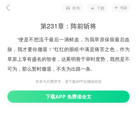
书架
听书
下载
第231章：阵前斩将
“便是不想流干最后一滴鲜血，为我草原保留最后血
脉，我才要你撤退！”红红的眼眶中满是痛苦之色，作为
草原上享有盛名的智者，达奚明善于审时度势，既然是不
可为，那么暂时撤退，不失为出路一条。
“蠢货！蠢货！”一脚蹬在达奚明胸口，将之踹出十余
本章为付费章节，请下载APP后继续阅读
米，呼延豹身上涌起是杀意昭示着他对达奚明的仇
下载APP 免费读全文
恨：“我早叫你撤退，你干什么去了？啊