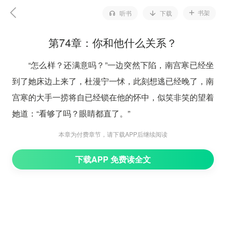
书架
听书
下载
第74章：你和他什么关系？
“怎么样？还满意吗？”一边突然下陷，南宫寒已经坐
到了她床边上来了，杜漫宁一怵，此刻想逃已经晚了，南
宫寒的大手一捞将自已经锁在他的怀中，似笑非笑的望着
她道：“看够了吗？眼睛都直了。”
偷窥被人当场抓住，杜漫宁尴尬的脸色通红，嘴巴却
本章为付费章节，请下载APP后继续阅读
仍然硬气的道：“谁是小腐女了？你才是大混蛋。”
下载APP 免费读全文
“你很想我当大混蛋吗？”南宫寒说