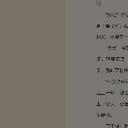
的！”
“好吧！你那
男子娶了你，
起来，杜漫宁一
“漫漫，我其
怔，轻笑着道
肃，我心里有些
“一会你就知
应上一句，那
上了心头，心
很疑惑。
下了楼！赵妈