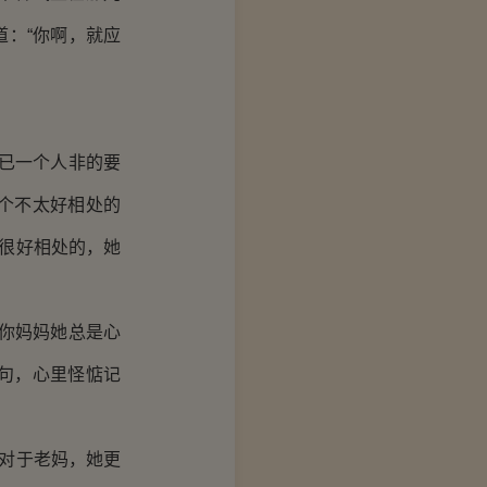
：“你啊，就应
已一个人非的要
个不太好相处的
实很好相处的，她
你妈妈她总是心
句，心里怪惦记
对于老妈，她更