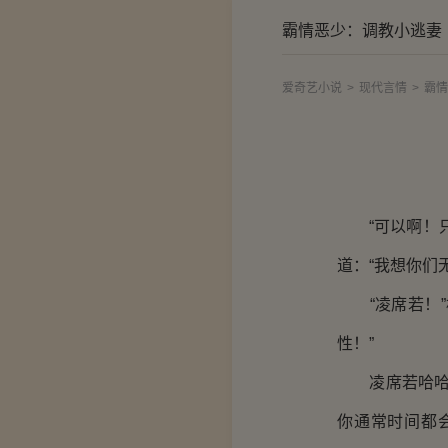
霸情恶少：调教小逃妻
爱奇艺小说
>
现代言情
>
霸情
“可以啊！只
道：“我想你们
“凌席若！”
性！”
凌席若哈哈一
你通常时间都