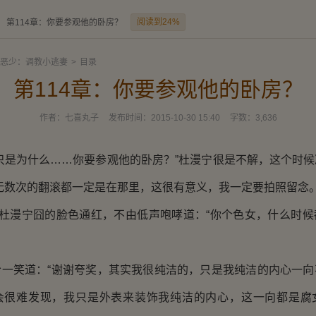
阅读到24%
第114章：你要参观他的卧房？
恶少：调教小逃妻
>
目录
第114章：你要参观他的卧房？
作者：
七喜丸子
发布时间：
2015-10-30 15:40
字数：
3,636
是为什么……你要参观他的卧房？”杜漫宁很是不解，这个时候
无数次的翻滚都一定是在那里，这很有意义，我一定要拍照留念。
杜漫宁囧的脸色通红，不由低声咆哮道：“你个色女，什么时候
笑道：“谢谢夸奖，其实我很纯洁的，只是我纯洁的内心一向
会很难发现，我只是外表来装饰我纯洁的内心，这一向都是腐