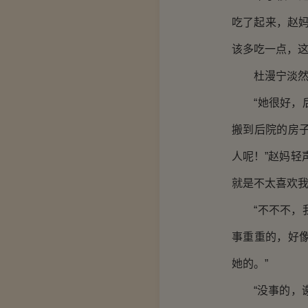
吃了起来，赵
该多吃一点，这
杜漫宁淡然的
“她很好，后
搬到后院的房
人呢！”赵妈轻
就是不太喜欢我
“不不不，我
事重重的，好
她的。”
“没事的，谢