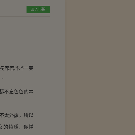
加入书架
凌席若坏坏一笑
”
都不忘色色的本
不太外露，所以
女的特质，你懂