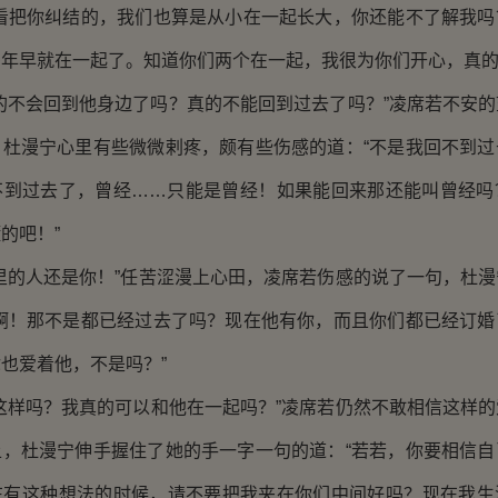
！看把你纠结的，我们也算是从小在一起长大，你还能不了解我吗
年早就在一起了。知道你们两个在一起，我很为你们开心，真的
不会回到他身边了吗？真的不能回到过去了吗？”凌席若不安的
，杜漫宁心里有些微微剌疼，颇有些伤感的道：“不是我回不到过
不到过去了，曾经……只能是曾经！如果能回来那还能叫曾经吗
的吧！”
的人还是你！”任苦涩漫上心田，凌席若伤感的说了一句，杜漫
他啊！那不是都已经过去了吗？现在他有你，而且你们都已经订婚
也爱着他，不是吗？”
样吗？我真的可以和他在一起吗？”凌席若仍然不敢相信这样的
上，杜漫宁伸手握住了她的手一字一句的道：“若若，你要相信自
在有这种想法的时候，请不要把我夹在你们中间好吗？现在我生