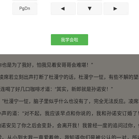
电话里的话吗？我说要像你坦白一件事情，你听了之后……别怪
的这么紧张，我被你弄的心都突突直跳，来坐下，慢慢说，天
漫宁扯过了凌席若，两个人一同坐在桌边，她将咖啡递到了凌席若
我学会啦
深呼吸了好几次才道：“漫漫，上一次我订婚，我不是没有让你过
也是为了我好，怕我见着安哥哥会难堪！”
凌席若立刻出声打断了杜漫宁的话，杜漫宁一怔，有些不解的望
连喝了好几口咖啡才道：“其实，新郎就是孙诺安！”
”杜漫宁一怔，脑子里似乎什么也没有了，完全无法反应。凌席
小声的道：“对不起，我应该早点和你说的，我和孙诺安订婚了
怕诺安见了你之后会变卦，会离开我！我曾经一度的追问过你，
爱。从小到大我一直爱着他，我知道你们是被公认的一对，所