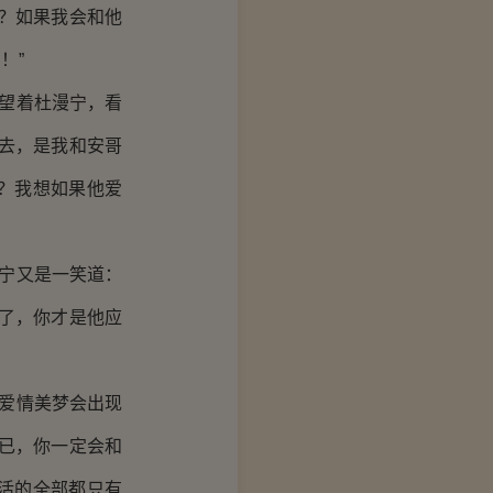
？如果我会和他
！”
望着杜漫宁，看
去，是我和安哥
？我想如果他爱
宁又是一笑道：
了，你才是他应
爱情美梦会出现
已，你一定会和
活的全部都只有