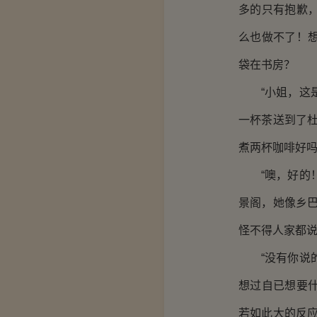
多的只有抱歉
么也做不了！
袋在书房？
“小姐，这是
一杯茶送到了
煮两杯咖啡好吗
“噢，好的！
景阁，她像乡
怪不得人家都说
“没有你说的
想过自已想要
若如此大的反