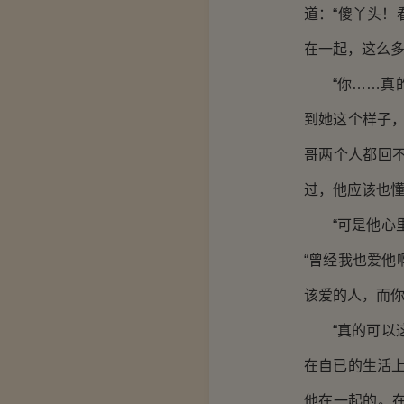
道：“傻丫头
在一起，这么多
“你……真的
到她这个样子
哥两个人都回
过，他应该也懂
“可是他心里
“曾经我也爱
该爱的人，而你
“真的可以这
在自已的生活
他在一起的。