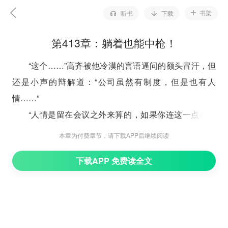
书架
听书
下载
第413章：躺着也能中枪！
“这个……”高齐被他冷漠的言语逼问的额头冒汗，但
还是小声的辩解道：“公司虽然有制度，但是也有人
情……”
“人情是留在会议之外来算的，如果你连这一点都搞
不懂的话，那就可以回去写辞呈了。”
本章为付费章节，请下载APP后继续阅读
南宫晨轻描淡写般的讽剌了一句，直说得高齐面红耳
下载APP 免费读全文
赤，诺诺的接不上话来。众人也一阵唏嘘，窃窃私语的议
论着，芊芊坐的最远，所以身