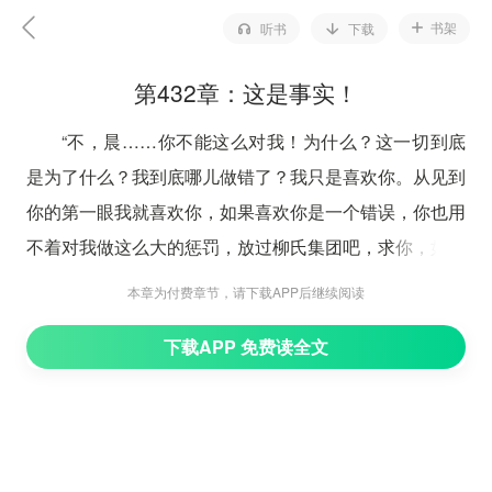
书架
听书
下载
第432章：这是事实！
“不，晨……你不能这么对我！为什么？这一切到底
是为了什么？我到底哪儿做错了？我只是喜欢你。从见到
你的第一眼我就喜欢你，如果喜欢你是一个错误，你也用
不着对我做这么大的惩罚，放过柳氏集团吧，求你，如果
你以后不想看到我，我可以不在出现在南宫集团，甚至离
本章为付费章节，请下载APP后继续阅读
开这个城市，求你了。”
下载APP 免费读全文
“晨……”芊芊也有些看不下去了，轻扯了一下