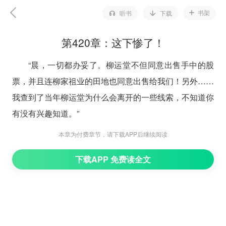
书架
听书
下载
第420章：这下惨了！
“晨，一切都办妥了。柳运堂不但同意出售手中的股
票，并且连柳家祖业的田地也同意出售给我们！另外……
我查到了当年柳运堂为什么会离开的一些线索，不知道你
有没有兴趣知道。”
“三分钟之内立刻发到我的邮箱来！”冷冷的说了一
本章为付费章节，请下载APP后继续阅读
句，电话中的人淡雅一笑：“怎么？心情不好？爱与被爱
下载APP 免费读全文
不都是很幸福的事情吗？现在的你应该是很愉快才是，谁