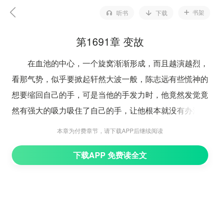
书架
听书
下载
第1691章 变故
在血池的中心，一个旋窝渐渐形成，而且越演越烈，
看那气势，似乎要掀起轩然大波一般，陈志远有些慌神的
想要缩回自己的手，可是当他的手发力时，他竟然发觉竟
然有强大的吸力吸住了自己的手，让他根本就没有办法缩
回手来，陈志远只能够眼睁睁的看着旋窝越来越大。
本章为付费章节，请下载APP后继续阅读
“不是吧，好不容易走到这地步，你可千万别跟我开
下载APP 免费读全文
玩笑啊。”
看着旋