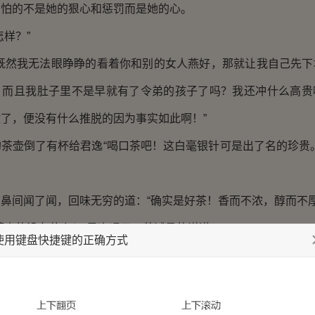
。怕的不是她的狠心和惩罚而是她的心。
样？”
然我无法眼睁睁的看着你和别的女人燕好，那就让我自己先下
，而且我肚子里不是早就有了令弟的孩子了吗？我还冲什么高贵
了，便没有什么推脱的因为事实如此啊！”
壶倒了有杯给君逸“喝口茶吧！这白毫银针可是出了名的珍贵。
间闻了闻，回味无穷的道：“确实是好茶！香而不浓，醇而不厚
真的没有什么！”君逸喝了口茶诚恳的说道。
使用键盘快捷键的正确方式
他一眼，“你以为我是三岁的孩童啊！几句甜言蜜语便晕头转
是不是总喜欢为自己所犯下的错误找借口吗？巧言令色弹舌如簧