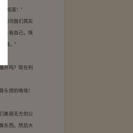
不知道！”
更何况我们其实
的只有自己。既
不放。”
？
踢开吗？现在利
骨头捏的咯吱！
们美丽无方的公
臭东西。然后大