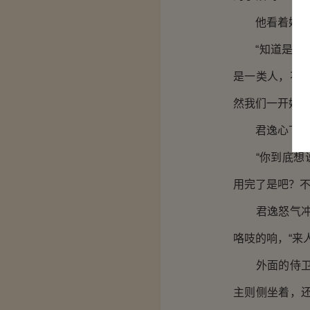
他看着她一幅
“知道是一回
是一类人，不
然我们一开始只
君逸心下一颤
“你到底想说
用完了是吧？不
君逸怒气冲冲
咯吱的响，“来
外面的侍卫一
主则侧坐着，