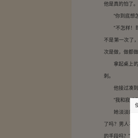
他是真的怕了
“你到底想怎
“不怎样！既
不是第一次了
次是做，做都做
拿起桌上的茶
刺。
他接过凑到鼻
“我和寂采薇
她淡淡的看了
了吗？男人不
的手段吗？”