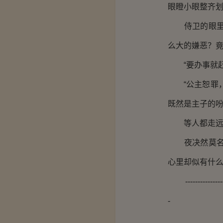
眼瞪小眼整齐
侍卫的眼里都
么大的嫌恶？
“要办事就赶
“公主恕罪，
既然是主子的
等人都走远了
夜决然莫名其
心里却似有什
---------------------
-