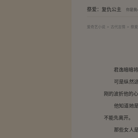
祭爱：复仇公主
你是我
爱奇艺小说
>
古代言情
>
祭爱
君逸暗暗将气
可是纵然这样
刚的波折他的
他知道她是不
不能先离开。
那些女人是她