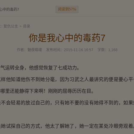
阅读到57%
心中的毒药7
：复仇公主
>
目录
你是我心中的毒药7
作者：
魅夜暗魂
发布时间：
2015-11-16 16:57
字数：
1,168
运转全身，他感觉恢复了七成功力。
他知道他伤不到她分毫，因为习武之人最讲究的便是要心平
心哪里还能静得下来啊！刚刚的屈辱历历在目。
会轻易的放过自己的，只有她不要的没有她得不到的，如果
试探自己的方式，他太了解她了，她一定在某处冷眼旁观着