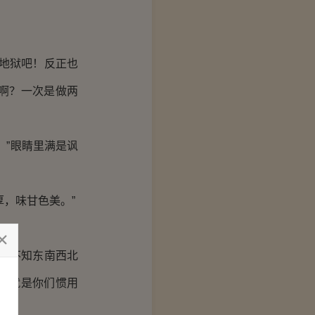
地狱吧！反正也
啊？一次是做两
”眼睛里满是讽
，味甘色美。”
向不知东南西北
不就是你们惯用