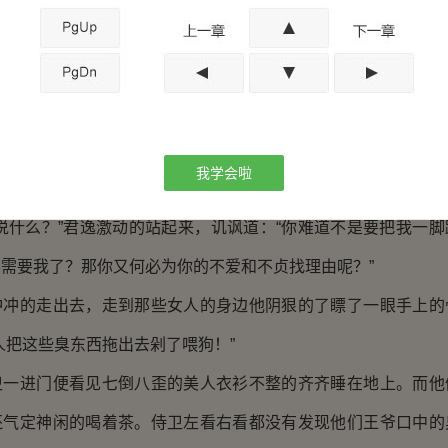
知道还这样的表情说，“你明明知道的，我不相信你会连这个都
事接受是一回事，我了解你那么做的原因，可是却无法接受。
相信任何人，也不会完全的接受任何人。在我们的心中我们相信
是为了彼此的利益，那么现在就让一切回到当初吧！何必死咬着
我学会啦
，难道她就这样残忍吗？连记都不懒得。她怎么可以这样啊
什么？”君逸激动的站起来，讥讽道：“你难道不是要把我一脚
需要我了？那你又何必为你的不爱和不贞找理由呢？”
的走出去，走到那些女人的身边他阴狠的了瞟了一眼手上的
人把这些臭东西拖出去剁了喂狗！”
进门便看见七倒八歪的美人衣衫不整的齐齐睡在地上。而他
还气定神闲的喝着茶。侍卫左看右看都没有发现他们王爷口中的