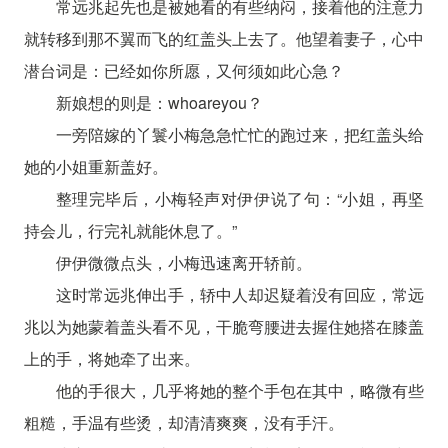
常远兆起先也是被她看的有些纳闷，接着他的注意力
就转移到那不翼而飞的红盖头上去了。他望着妻子，心中
潜台词是：已经如你所愿，又何须如此心急？
新娘想的则是：whoareyou？
一旁陪嫁的丫鬟小梅急急忙忙的跑过来，把红盖头给
她的小姐重新盖好。
整理完毕后，小梅轻声对伊伊说了句：“小姐，再坚
持会儿，行完礼就能休息了。”
伊伊微微点头，小梅迅速离开轿前。
这时常远兆伸出手，轿中人却迟疑着没有回应，常远
兆以为她蒙着盖头看不见，干脆弯腰进去握住她搭在膝盖
上的手，将她牵了出来。
他的手很大，几乎将她的整个手包在其中，略微有些
粗糙，手温有些烫，却清清爽爽，没有手汗。