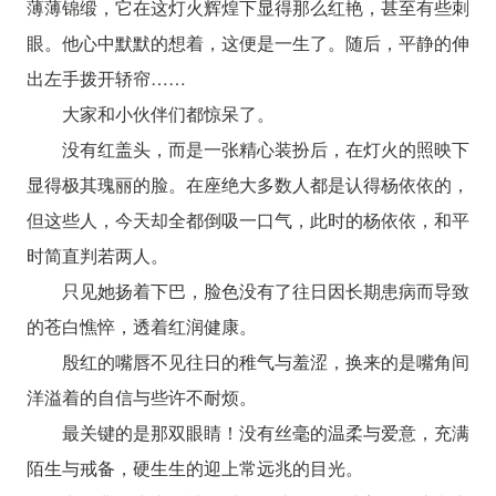
薄薄锦缎，它在这灯火辉煌下显得那么红艳，甚至有些刺
眼。他心中默默的想着，这便是一生了。随后，平静的伸
出左手拨开轿帘……
大家和小伙伴们都惊呆了。
没有红盖头，而是一张精心装扮后，在灯火的照映下
显得极其瑰丽的脸。在座绝大多数人都是认得杨依依的，
但这些人，今天却全都倒吸一口气，此时的杨依依，和平
时简直判若两人。
只见她扬着下巴，脸色没有了往日因长期患病而导致
的苍白憔悴，透着红润健康。
殷红的嘴唇不见往日的稚气与羞涩，换来的是嘴角间
洋溢着的自信与些许不耐烦。
最关键的是那双眼睛！没有丝毫的温柔与爱意，充满
陌生与戒备，硬生生的迎上常远兆的目光。