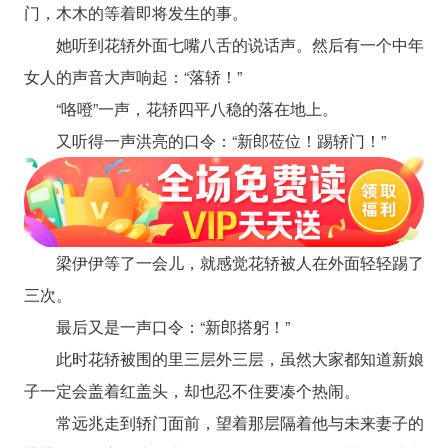
门，木木的等着即将发生的事。
她听到花轿外面七嘴八舌的说话声。然后有一个中年
女人的声音大声响起：“落轿！”
“咯噔”一声，花轿四平八稳的落在地上。
又听得一声洪亮的口令：“新郎莅位！踢轿门！”
梁伊伊等了一会儿，就感觉花轿被人在外面轻轻踢了
三次。
最后又是一声口令：“新郎搭躬！”
此时花轿被围的里三层外三层，虽然大家都知道新娘
子一定会盖着红盖头，却也忍不住要凑个热闹。
常远兆走到轿门面前，望着那层隔着他与未来妻子的