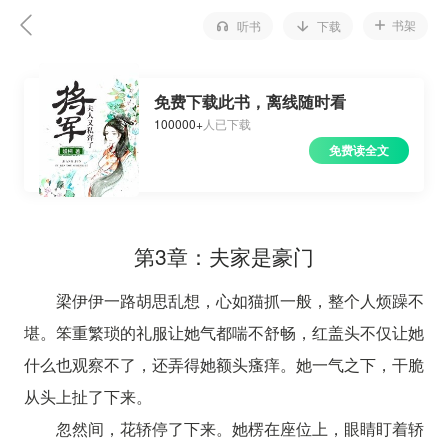
书架
听书
下载
免费下载此书，离线随时看
100000+
人已下载
免费读全文
第3章：夫家是豪门
梁伊伊一路胡思乱想，心如猫抓一般，整个人烦躁不
堪。笨重繁琐的礼服让她气都喘不舒畅，红盖头不仅让她
什么也观察不了，还弄得她额头瘙痒。她一气之下，干脆
从头上扯了下来。
忽然间，花轿停了下来。她楞在座位上，眼睛盯着轿