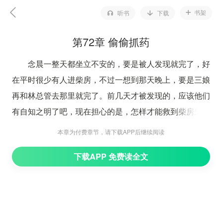
书架
听书
下载
第72章 偷偷抓药
念晨一整天都坐立不安的，要是被人发现就完了，好
在平时很少有人进柴房，不过一想到那天晚上，要是三娘
再和林总管去那里就完了。前几天才被发现的，应该他们
有自知之明了吧，现在担心的是，怎样才能救到柴房里的
男人。
本章为付费章节，请下载APP后继续阅读
念晨想了想，还是不要去宝芝林的好，要是被府里的
下载APP 免费读全文
人看到，很容易被怀疑的。也不知道那个男的是什么人，
要是两军之间