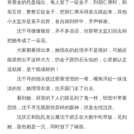
有黄金的托盘端出，每人发了一锭金子，到胡仁厚时，则
加五倍，整整五锭金子，把胡仁厚乐得差点跳起来，其他
小太监亦是喜不自胜，各自揣到怀中，齐声称谢。
沈千寻微微顿首，并不多说话，但那帮太监们回去则
把她夸成了一朵花。
大家都看得出来，她现在的处境并不是很好，可她还
能居然出手这样大方，扔金子跟扔石头似的，心里都认定
这姑娘，是个能成材的！
沈千寻的指尖抚过那黄澄澄的一堆，嘴角浮起一抹浅
淡的笑，她理理衣裳，拉开园门走了出去。
看到她，府里的下人们跟见到了鬼一样，惊慌中带着
恐惧，沈千寻无视那些异样的眼神，径直去找沈庆。
沈庆正和阮氏龙云雁沈千碧正在大殿中吃早饭，见到
她，面色都是一沉，同时放下了碗筷。