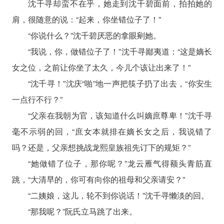
沈千寻却蛮不在乎，她走到沈千碧面前，拍拍她的
肩，很随意的说：“起来，你坐错位子了！”
“你说什么？”沈千碧厌恶的拿眼剜她。
“我说，你，做错位子了！”沈千寻鄙夷道：“这是嫡长
女之位，之前让你坐了太久，今儿个该让出来了！”
“沈千寻！”沈庆“啪”地一声把筷子扔了出去，“你安生
一点行不行？”
“父亲在我朝为官，该知道什么叫嫡庶尊卑！”沈千寻
毫不示弱的回，“庶女本就排在嫡长女之后，我说错了
吗？还是，父亲想挑战龙熙皇族祖先订下的规矩？”
“她做错了位子，那你呢？”龙云雁气得额头青筋直
跳，“大清早的，你可有向你的祖母和父亲请安？”
“二姨娘，这儿，轮不到你说话！”沈千寻懒淡的回。
“那我呢？”阮氏立马跳了出来。