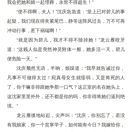
我会把她和娘一起埋葬，永世不得超生！”
“使不得啊，夫人！”沈庆急急道：“皇上已对碧儿的事
起疑，我们现在得夹紧尾巴，静等这阵风过去，万不可再
冲动行事，惹下祸端啊！”
“就是因为碧儿，我才不得不除掉她！”龙云雁咬牙
道：“这贱人似是突然神灵附体一般，她多活一天，碧儿
便危险一天。”
沈庆颓然无语，半晌，烦躁道：“我早就告诫过你，
凡事不可做得太过！宛真母女生就懦弱，又是将死的人
了，你干嘛非得跟她争那一口气？这正室的名在她头上，
这沈家里里外外，还不都是你的吗，你非得将她们逼到绝
境。”
龙云雁倏地站起，尖声叫：“沈庆，你别忘了，若没
有我娘家，你一个贫寒学子，如何能有今日？我嫁给你，