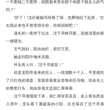
一不图钱二不图势，就图着来受你那个病婆子贱女儿的气
吗？”
“好了！”沈庆被她骂得着了恼，也腾地站了起来，“左
右我从来也不曾管得住你，你就胡闹吧！”
漫长的一夜终于过去，沈千寻睁开眼，迎接清晨的第
一缕曙光。
天气很好，阳光灿烂，碧空万里。
她走到院中掬水洗脸。
外头有人叫：“沈千寻接旨！”
却是龙熙帝派来的宫人，一排溜数十个人，手里都托
了只红色的漆盘，里面装着黄金首饰布匹等物，诰命夫人
的整套行头，则由首领太监胡仁厚捧着。
沈千寻缓缓跪下来，胡仁厚宣罢圣旨，命人将东西送
入房中，歪头看了看破落的小院，目光落在了沈千寻身