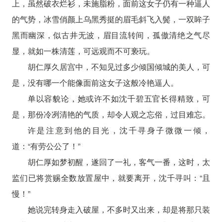
上，虽然破衣烂衫，未施脂粉，面前这女子仍有一种逼人
的气势，冰雪俏颜上乌黑秀挺的眉毛斜飞入鬓，一双眸子
黑而幽深，似古井无波，眉目流转间，孤傲清绝之气尽
显，就如一株清莲，可远观而不可亵玩。
胡仁厚久居宫中，不知见过多少倾国倾城的美人，可
是，没有哪一个能像面前这女子这般冷艳逼人。
单以容貌论，她或许不如沈千碧五官长得精致，可
是，那份冷冽清艳的气质，却令人观之忘俗，过目难忘。
许是注意到他的目光，沈千寻身子微微一倾，
道：“有劳公公了！”
胡仁厚如梦初醒，遂回了一礼，客气一番，这时，太
监们已将赏赐全数放置屋中，就要离开，沈千寻叫：“且
慢！”
她说完转身走入破屋，不多时又出来，却是将那只装