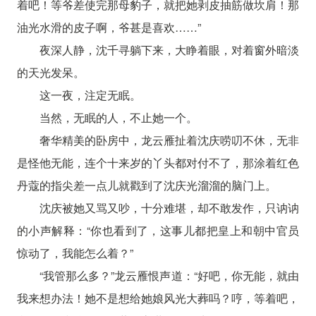
着吧！等爷差使完那母豹子，就把她剥皮抽筋做坎肩！那
油光水滑的皮子啊，爷甚是喜欢……”
夜深人静，沈千寻躺下来，大睁着眼，对着窗外暗淡
的天光发呆。
这一夜，注定无眠。
当然，无眠的人，不止她一个。
奢华精美的卧房中，龙云雁扯着沈庆唠叨不休，无非
是怪他无能，连个十来岁的丫头都对付不了，那涂着红色
丹蔻的指尖差一点儿就戳到了沈庆光溜溜的脑门上。
沈庆被她又骂又吵，十分难堪，却不敢发作，只讷讷
的小声解释：“你也看到了，这事儿都把皇上和朝中官员
惊动了，我能怎么着？”
“我管那么多？”龙云雁恨声道：“好吧，你无能，就由
我来想办法！她不是想给她娘风光大葬吗？哼，等着吧，