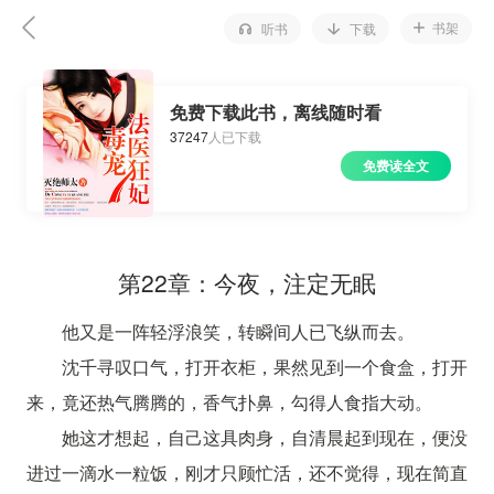
书架
听书
下载
免费下载此书，离线随时看
37247
人已下载
免费读全文
第22章：今夜，注定无眠
他又是一阵轻浮浪笑，转瞬间人已飞纵而去。
沈千寻叹口气，打开衣柜，果然见到一个食盒，打开
来，竟还热气腾腾的，香气扑鼻，勾得人食指大动。
她这才想起，自己这具肉身，自清晨起到现在，便没
进过一滴水一粒饭，刚才只顾忙活，还不觉得，现在简直