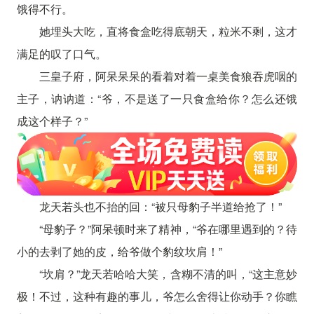
饿得不行。
她埋头大吃，直将食盒吃得底朝天，粒米不剩，这才
满足的叹了口气。
三皇子府，阿呆呆呆的看着对着一桌美食狼吞虎咽的
主子，讷讷道：“爷，不是送了一只食盒给你？怎么还饿
成这个样子？”
龙天若头也不抬的回：“被只母豹子半道给抢了！”
“母豹子？”阿呆顿时来了精神，“爷在哪里遇到的？待
小的去剥了她的皮，给爷做个豹纹坎肩！”
“坎肩？”龙天若哈哈大笑，含糊不清的叫，“这主意妙
极！不过，这种有趣的事儿，爷怎么舍得让你动手？你瞧